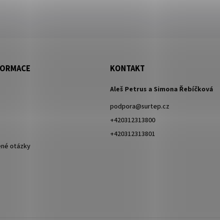
FORMACE
KONTAKT
Aleš Petrus a Simona Řebíčková
podpora
@
surtep.cz
+420312313800
+420312313801
ené otázky