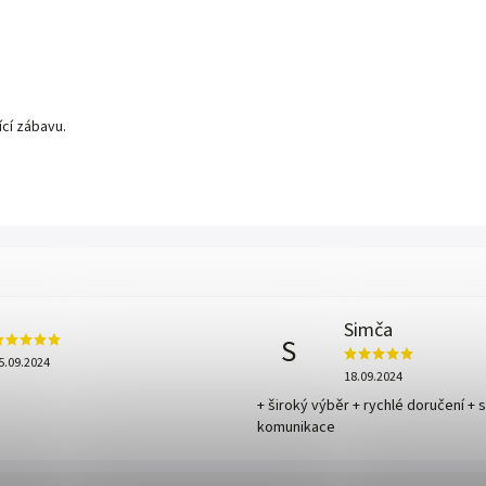
ící zábavu.
Simča
S
5.09.2024
18.09.2024
+ široký výběr + rychlé doručení + 
komunikace