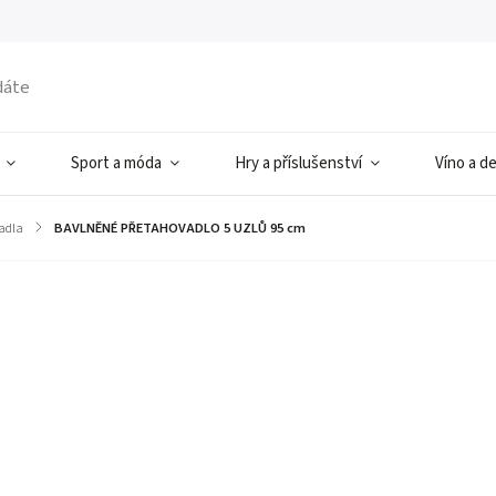
Sport a móda
Hry a příslušenství
Víno a d
adla
/
BAVLNĚNÉ PŘETAHOVADLO 5 UZLŮ 95 cm