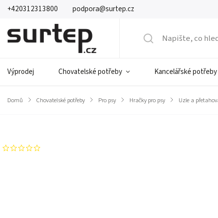
+420312313800
podpora@surtep.cz
Výprodej
Chovatelské potřeby
Kancelářské potřeby
Domů
/
Chovatelské potřeby
/
Pro psy
/
Hračky pro psy
/
Uzle a přetahov
Značka:
CAMON
Neohodnoceno