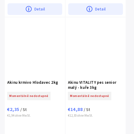
Detail
Detail
Akinu krmivo Hlodavec 2kg
Akinu VITALITY pes senior
malý - kuře 3kg
Momentálně nedostupné
Momentálně nedostupné
€2,35
€14,88
/ St
/ St
€1,94 ohne MwSt.
€12,30 ohne MwSt.