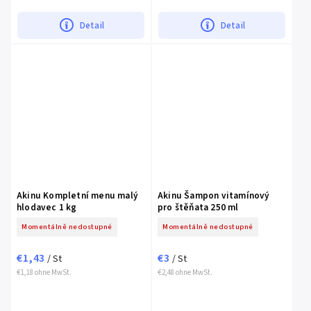
Detail
Detail
Akinu Kompletní menu malý
Akinu Šampon vitamínový
hlodavec 1 kg
pro štěňata 250 ml
Momentálně nedostupné
Momentálně nedostupné
€1,43
€3
/ St
/ St
€1,18 ohne MwSt.
€2,48 ohne MwSt.