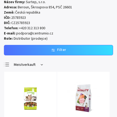
Název firmy:
Surtep, s.r.o.
Adresa:
Beroun, Škroupova 854, PSČ 26601
Země:
Česká republika
IČO:
25785923
DIČ:
CZ25785923
Telefon:
+420 312 313 800
E-mail:
podpora@centrumio.cz
Role:
Distributor (prodejce)
Meistverkauft
Günstigste
Teuerste
Alphabetisch