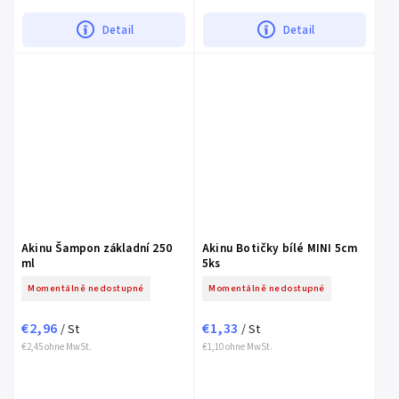
Detail
Detail
Akinu Šampon základní 250
Akinu Botičky bílé MINI 5cm
ml
5ks
Momentálně nedostupné
Momentálně nedostupné
€2,96
€1,33
/ St
/ St
€2,45 ohne MwSt.
€1,10 ohne MwSt.