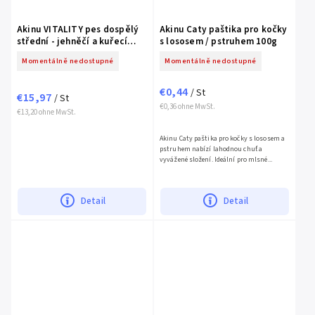
Akinu VITALITY pes dospělý
Akinu Caty paštika pro kočky
střední - jehněčí a kuřecí
s lososem / pstruhem 100g
maso 3kg
Momentálně nedostupné
Momentálně nedostupné
€0,44
/ St
€15,97
/ St
€0,36 ohne MwSt.
€13,20 ohne MwSt.
Akinu Caty paštika pro kočky s lososem a
pstruhem nabízí lahodnou chuť a
vyvážené složení. Ideální pro mlsné...
Detail
Detail