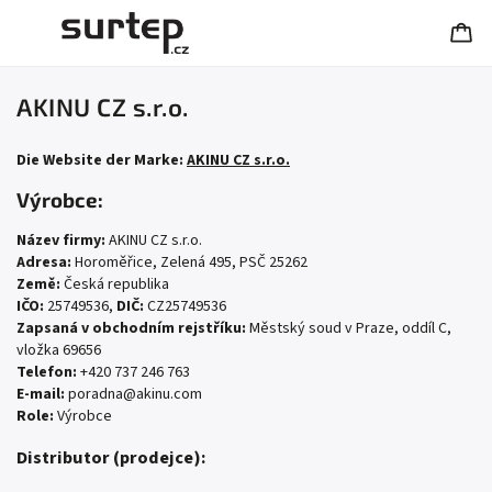
AKINU CZ s.r.o.
Die Website der Marke:
AKINU CZ s.r.o.
Výrobce:
Název firmy:
AKINU CZ s.r.o.
Adresa:
Horoměřice, Zelená 495, PSČ 25262
Země:
Česká republika
IČO:
25749536,
DIČ:
CZ25749536
Zapsaná v obchodním rejstříku:
Městský soud v Praze, oddíl C,
vložka 69656
Telefon:
+420 737 246 763
E-mail:
poradna@akinu.com
Role:
Výrobce
Distributor (prodejce):