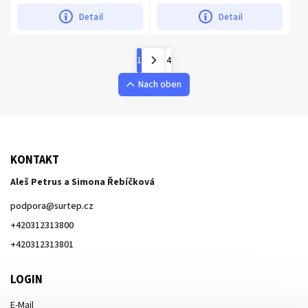
Detail
Detail
1
4
Nach oben
KONTAKT
Aleš Petrus a Simona Řebíčková
podpora
@
surtep.cz
+420312313800
+420312313801
LOGIN
E-Mail