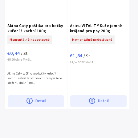
Akinu Caty paštika pro kočky
Akinu VITALITY Kuře jemně
kuřecí / kachní 100g
krájené pro psy 200g
Momentálně nedostupné
Momentálně nedostupné
€0,44
/ St
€1,84
/ St
€0,36 ohne MwSt.
€1,52 ohne MwSt.
Akinu Caty paštika pro kočky kuřecí/
kachní nabízí lahodnou chuť a vyvážené
složení. Ideální pro...
Detail
Detail