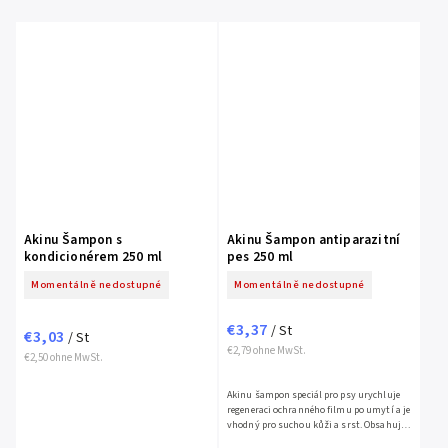
Akinu Šampon s
Akinu Šampon antiparazitní
kondicionérem 250 ml
pes 250 ml
Momentálně nedostupné
Momentálně nedostupné
€3,37
/ St
€3,03
/ St
€2,79 ohne MwSt.
€2,50 ohne MwSt.
Akinu šampon speciál pro psy urychluje
regeneraci ochranného filmu po umytí a je
vhodný pro suchou kůži a srst. Obsahuje
insekticidní a...