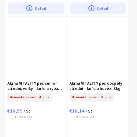
Detail
Detail
Akinu VITALITY pes senior
Akinu VITALITY pes dospělý
střední/velký - kuře a ryba
střední - kuře a hovězí 3kg
3kg
Momentálně nedostupné
Momentálně nedostupné
€16,59
€16,14
/ St
/ St
€13,71 ohne MwSt.
€13,34 ohne MwSt.