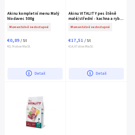
Akinu kompletní menu Malý
Akinu VITALITY pes štěně
hlodavec 500g
malé/střední - kachna a ryba
3kg
Momentálně nedostupné
Momentálně nedostupné
€0,89
€17,51
/ St
/ St
€0,74 ohne MwSt.
€14,47 ohne MwSt.
Detail
Detail