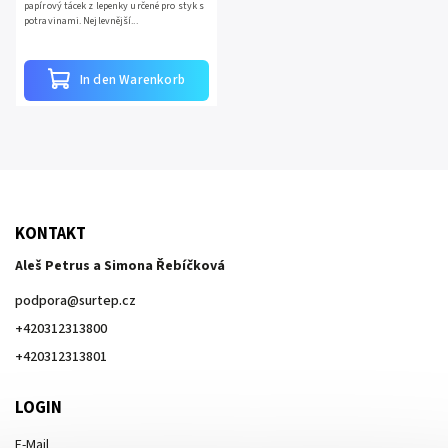
papírový tácek z lepenky určené pro styk s
potravinami. Nejlevnější...
In den Warenkorb
KONTAKT
Aleš Petrus a Simona Řebíčková
podpora
@
surtep.cz
+420312313800
+420312313801
LOGIN
E-Mail