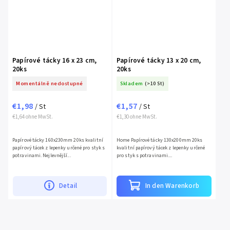
Papírové tácky 16 x 23 cm,
Papírové tácky 13 x 20 cm,
20ks
20ks
Momentálně nedostupné
Skladem
(>10 St)
€1,98
€1,57
/ St
/ St
€1,64 ohne MwSt.
€1,30 ohne MwSt.
Papírové tácky 160x230mm 20ks kvalitní
Home Papírové tácky 130x200mm 20ks
papírový tácek z lepenky určené pro styk s
kvalitní papírový tácek z lepenky určené
potravinami. Nejlevnější...
pro styk s potravinami....
Detail
In den Warenkorb