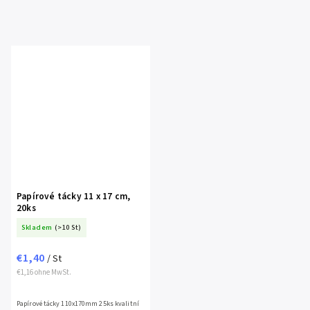
Papírové tácky 11 x 17 cm,
20ks
Skladem
(>10 St)
€1,40
/ St
€1,16 ohne MwSt.
Papírové tácky 110x170mm 25ks kvalitní