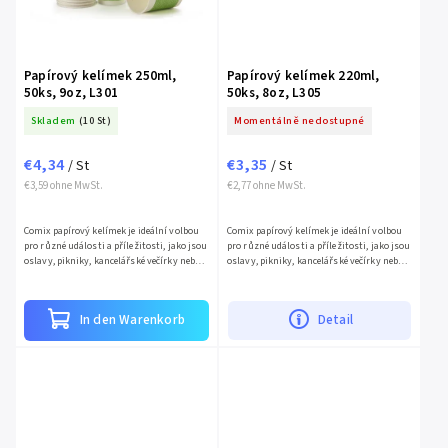
Papírový kelímek 250ml,
Papírový kelímek 220ml,
50ks, 9oz, L301
50ks, 8oz, L305
Skladem
(10 St)
Momentálně nedostupné
€4,34
€3,35
/ St
/ St
€3,59 ohne MwSt.
€2,77 ohne MwSt.
Comix papírový kelímek je ideální volbou
Comix papírový kelímek je ideální volbou
pro různé události a příležitosti, jako jsou
pro různé události a příležitosti, jako jsou
oslavy, pikniky, kancelářské večírky nebo
oslavy, pikniky, kancelářské večírky nebo
jiné akce. Kelímek má objem 250 ml (9 oz),
jiné akce. Kelímek má objem 220 ml (8 oz),
což je...
což je...
In den Warenkorb
Detail