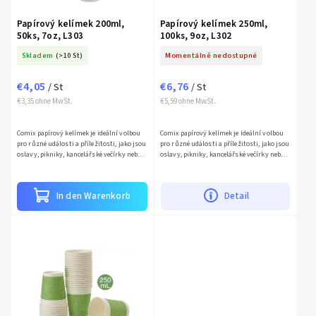
Papírový kelímek 200ml,
Papírový kelímek 250ml,
50ks, 7oz, L303
100ks, 9oz, L302
Skladem
(>10 St)
Momentálně nedostupné
€4,05
€6,76
/ St
/ St
€3,35 ohne MwSt.
€5,59 ohne MwSt.
Comix papírový kelímek je ideální volbou
Comix papírový kelímek je ideální volbou
pro různé události a příležitosti, jako jsou
pro různé události a příležitosti, jako jsou
oslavy, pikniky, kancelářské večírky nebo
oslavy, pikniky, kancelářské večírky nebo
jiné akce. Kelímek má objem 200 ml (7 oz),
jiné akce. Kelímek má objem 250 ml (9 oz),
což je...
což je...
In den Warenkorb
Detail