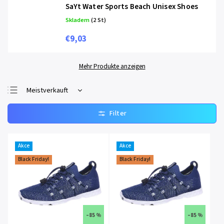
SaYt Water Sports Beach Unisex Shoes
Skladem
(2 St)
€9,03
Mehr Produkte anzeigen
Meistverkauft
Günstigste
Teuerste
Alphabetisch
Akce
Akce
Black Friday!
Black Friday!
–85 %
–85 %