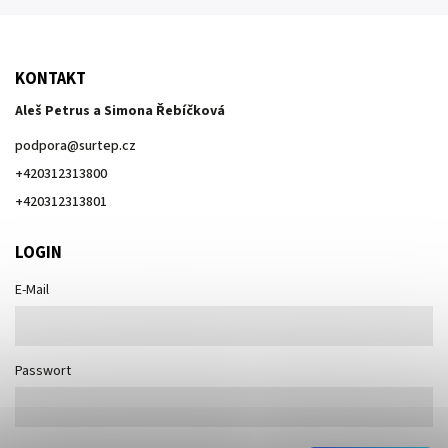
KONTAKT
Aleš Petrus a Simona Řebíčková
podpora
@
surtep.cz
+420312313800
+420312313801
LOGIN
E-Mail
Passwort