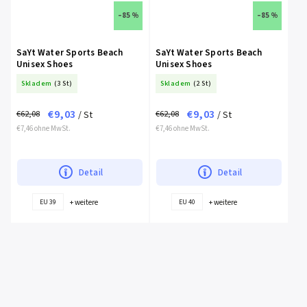
–85 %
–85 %
SaYt Water Sports Beach
SaYt Water Sports Beach
Unisex Shoes
Unisex Shoes
Skladem
(3 St)
Skladem
(2 St)
€9,03
€9,03
€62,08
€62,08
/ St
/ St
€7,46 ohne MwSt.
€7,46 ohne MwSt.
Detail
Detail
+ weitere
+ weitere
EU 39
EU 40