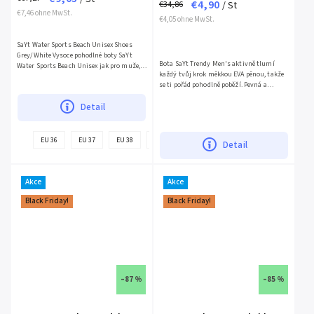
€4,90
€34,86
/ St
€7,46 ohne MwSt.
€4,05 ohne MwSt.
SaYt Water Sports Beach Unisex Shoes
Grey/White Vysoce pohodlné boty SaYt
Bota SaYt Trendy Men's aktivně tlumí
Water Sports Beach Unisex jak pro muže,
každý tvůj krok měkkou EVA pěnou, takže
tak pro ženy pro použití do vody, díky
se ti pořád pohodlně poběží. Pevná a
funkčnímu designu...
prodyšná...
Detail
EU 36
EU 37
EU 38
EU 39
EU 40
EU 41
EU 42
EU
Detail
Akce
Akce
Black Friday!
Black Friday!
–87 %
–85 %