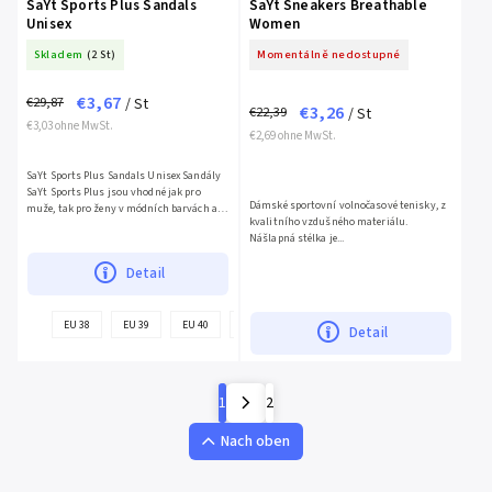
SaYt Sports Plus Sandals
SaYt Sneakers Breathable
Unisex
Women
Skladem
(2 St)
Momentálně nedostupné
€3,67
€29,87
/ St
€3,26
€22,39
/ St
€3,03 ohne MwSt.
€2,69 ohne MwSt.
SaYt Sports Plus Sandals Unisex Sandály
SaYt Sports Plus jsou vhodné jak pro
Dámské sportovní volnočasové tenisky, z
muže, tak pro ženy v módních barvách a
kvalitního vzdušného materiálu.
dvoubarevném provedení. Výborná
Nášlapná stélka je...
absorpce energie, s...
Detail
+
EU 38
EU 39
EU 40
EU 41
EU 45
Detail
weitere
1
2
Nach oben