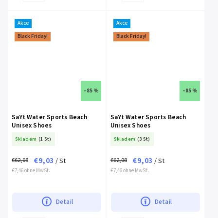
Akce
Akce
Black Friday!
Black Friday!
–85 %
–85 %
SaYt Water Sports Beach
SaYt Water Sports Beach
Unisex Shoes
Unisex Shoes
Skladem
(1 St)
Skladem
(3 St)
€9,03
€9,03
€62,08
€62,08
/ St
/ St
€7,46 ohne MwSt.
€7,46 ohne MwSt.
Detail
Detail