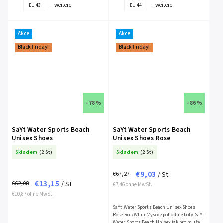
+ weitere
+ weitere
EU 43
EU 44
Akce
Akce
Black Friday!
Black Friday!
–78 %
–86 %
SaYt Water Sports Beach
SaYt Water Sports Beach
Unisex Shoes
Unisex Shoes Rose
Skladem
(2 St)
Skladem
(2 St)
€9,03
€67,27
/ St
€13,15
€62,08
/ St
€7,46 ohne MwSt.
€10,87 ohne MwSt.
SaYt Water Sports Beach Unisex Shoes
Rose Red/White Vysoce pohodlné boty SaYt
Water Sports Beach Unisex jak pro muže,