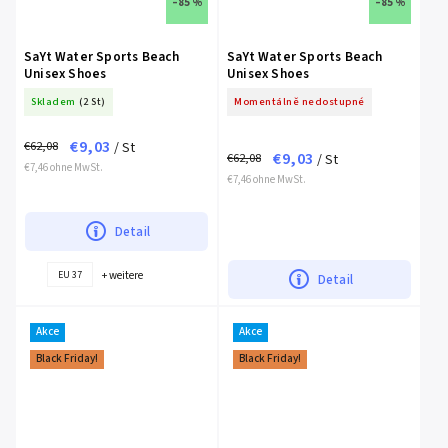
–85 %
–85 %
SaYt Water Sports Beach
SaYt Water Sports Beach
Unisex Shoes
Unisex Shoes
Skladem
(2 St)
Momentálně nedostupné
€9,03
€62,08
/ St
€9,03
€62,08
/ St
€7,46 ohne MwSt.
€7,46 ohne MwSt.
Detail
+ weitere
EU 37
Detail
Akce
Akce
Black Friday!
Black Friday!