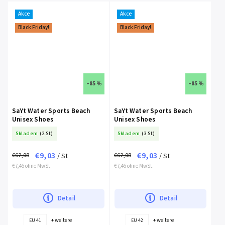
Akce
Akce
Black Friday!
Black Friday!
–85 %
–85 %
SaYt Water Sports Beach
SaYt Water Sports Beach
Unisex Shoes
Unisex Shoes
Skladem
(2 St)
Skladem
(3 St)
€9,03
€9,03
€62,08
€62,08
/ St
/ St
€7,46 ohne MwSt.
€7,46 ohne MwSt.
Detail
Detail
+ weitere
+ weitere
EU 41
EU 42