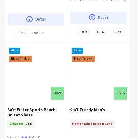
tak pro ženy pro použití do vody, díky
funkčnímu designu...
Detail
Detail
EU 36
EU 37
EU 40
EU 42
+ weitere
EU 45
Akce
Akce
Black Friday!
Black Friday!
–86 %
–85 %
SaYt Water Sports Beach
SaYt Trendy Men's
Unisex Shoes
Skladem
(1 St)
Momentálně nedostupné
€9,03
€67,27
/ St