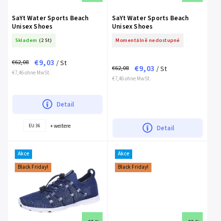
SaYt Water Sports Beach
SaYt Water Sports Beach
Unisex Shoes
Unisex Shoes
Skladem
(2 St)
Momentálně nedostupné
€9,03
€62,08
/ St
€9,03
€62,08
/ St
€7,46 ohne MwSt.
€7,46 ohne MwSt.
Detail
+ weitere
EU 36
Detail
Akce
Akce
Black Friday!
Black Friday!