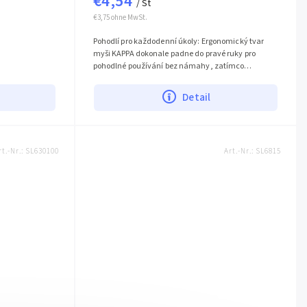
€4,54
/ St
€3,75 ohne MwSt.
Pohodlí pro každodenní úkoly: Ergonomický tvar
myši KAPPA dokonale padne do pravé ruky pro
pohodlné používání bez námahy, zatímco
protiskluzový profil výlisku palce je příjemný...
Detail
rt.-Nr.:
SL630100
Art.-Nr.:
SL6815