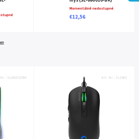
SL-
myš (SL-680016-BK)
Momentálně nedostupné
ostupné
€12,56
gen
-Nr.:
SL680020BK
Art.-Nr.:
SL5465