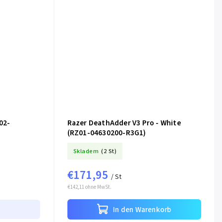
02-
Razer DeathAdder V3 Pro - White
(RZ01-04630200-R3G1)
Skladem
(2 St)
€171,95
/ St
€142,11 ohne MwSt.
In den Warenkorb