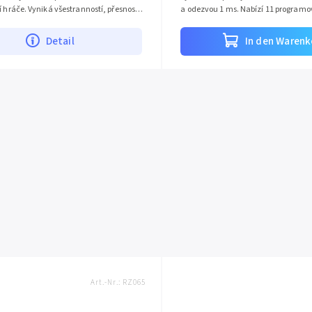
í hráče. Vyniká všestranností, přesností
a odezvou 1 ms. Nabízí 11 program
pět tlačítek, dva...
tlačítek a hyperscroll kolečko...
Detail
In den Warenk
Art.-Nr.:
RZ065