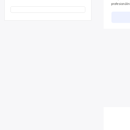
profesionáln
a stylem. Má 