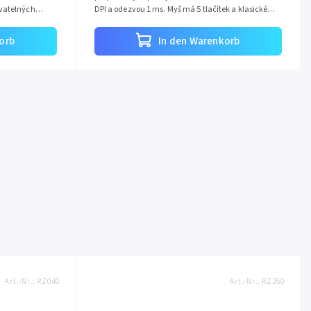
ovatelných
DPI a odezvou 1 ms. Myš má 5 tlačítek a klasické
kolečko, což zajišťuje snadné...
orb
In den Warenkorb
Art.-Nr.:
RZ040
Art.-Nr.:
RZ260