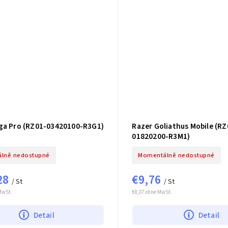
ga Pro (RZ01-03420100-R3G1)
Razer Goliathus Mobile (RZ
01820200-R3M1)
lně nedostupné
Momentálně nedostupné
28
€9,76
/ St
/ St
MwSt.
€8,07 ohne MwSt.
Detail
Detail