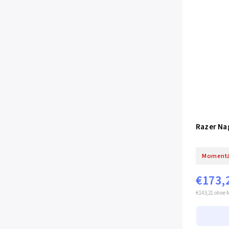
Razer Na
Momentá
€173,
€143,21 ohne 