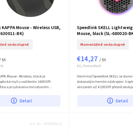
k KAPPA Mouse - Wireless USB,
Speedlink SKELL Lightwei
L-630011-BK)
Mouse, black (SL-680020-B
lně nedostupné
Momentálně nedostupné
€14,27
/ St
/ St
St.
€11,79 ohne MwSt.
PPA Mouse - Wireless, black je
Herní myš Speedlink SKELL se stane
ptická myš s rozlišením 1600 DPI.
dokonalým herním nástrojem. S op
čítka a je vybavena miniaturním
senzorem až 4 200 DPI přesně sleduj
učástí balení je bezdrátový USB...
což je ideální pro hry vyžadující rychl
Detail
Detail
Art.-Nr.:
POT0079121