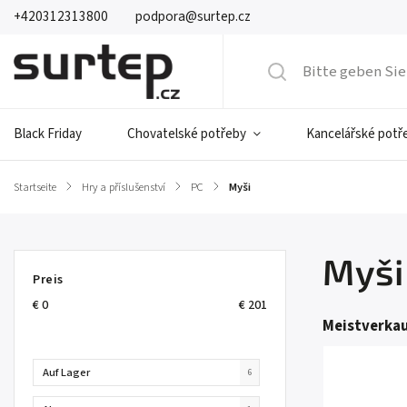
+420312313800
podpora@surtep.cz
Black Friday
Chovatelské potřeby
Kancelářské potř
Startseite
/
Hry a příslušenství
/
PC
/
Myši
Myši
Preis
€
0
€
201
Meistverkau
Auf Lager
6