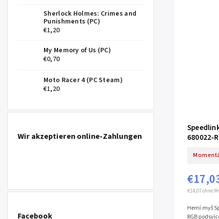
Sherlock Holmes: Crimes and
Punishments (PC)
€1,20
My Memory of Us (PC)
€0,70
Moto Racer 4 (PC Steam)
€1,20
Speedlin
Wir akzeptieren online-Zahlungen
680022-R
Momentá
€17,0
€14,07 ohne M
Herní myš S
Facebook
RGB podsvíce