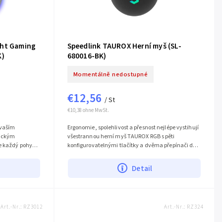
ght Gaming
Speedlink TAUROX Herní myš (SL-
K)
680016-BK)
Momentálně nedostupné
€12,56
/ St
€10,38 ohne MwSt.
 vaším
Ergonomie, spolehlivost a přesnost nejlépe vystihují
tickým
všestrannou herní myš TAUROX RGB s pěti
e každý pohyb,
konfigurovatelnými tlačítky a dvěma přepínači dpi.
ost a...
Její vícebarevné osvětlení RGB...
Detail
Art.-Nr.:
RZ3012
Art.-Nr.:
RZ324