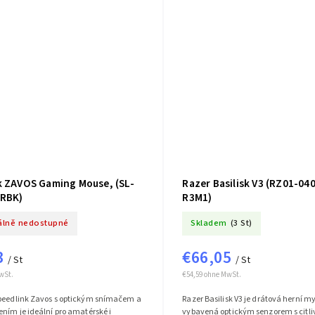
k ZAVOS Gaming Mouse, (SL-
Razer Basilisk V3 (RZ01-04
RBK)
R3M1)
lně nedostupné
Skladem
(3 St)
3
€66,05
/ St
/ St
wSt.
€54,59 ohne MwSt.
peedlink Zavos s optickým snímačem a
Razer Basilisk V3 je drátová herní m
ním je ideální pro amatérské i
vybavená optickým senzorem s citliv