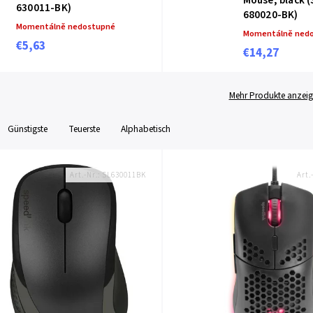
Mouse, black (
630011-BK)
680020-BK)
Momentálně nedostupné
Momentálně ned
€5,63
€14,27
Mehr Produkte anzei
Günstigste
Teuerste
Alphabetisch
Art.-Nr.:
SL630011BK
Art.