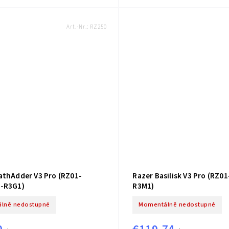
Art.-Nr.:
RZ250
athAdder V3 Pro (RZ01-
Razer Basilisk V3 Pro (RZ0
-R3G1)
R3M1)
lně nedostupné
Momentálně nedostupné