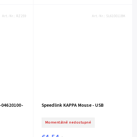
Art.-Nr.:
RZ259
Art.-Nr.:
SL610011BK
1-04620100-
Speedlink KAPPA Mouse - USB
Momentálně nedostupné