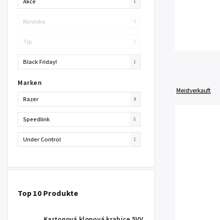
Akce
1
Novinka
0
Tip
0
Black Friday!
1
Marken
Meistverkauft
Razer
8
Speedlink
5
Under Control
1
Top 10 Produkte
Kartonová klopová krabice 5VV