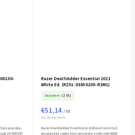
000100-
Razer DeathAdder Essential 2021
White Ed. (RZ01-03850200-R3M1)
Skladem
(2 St)
€51,14
/ St
€42,26 ohne MwSt.
yš pro praváky,
Razer DeathAdder Essential je drátová herní myš
ostí 26 000 DPI
pro praváky s optickým senzorem o citlivosti 6400