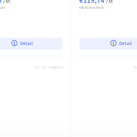
0
€119,74
/ St
/ St
wSt.
€98,96 ohne MwSt.
Detail
Detail
Art.-Nr.:
SL680101
A