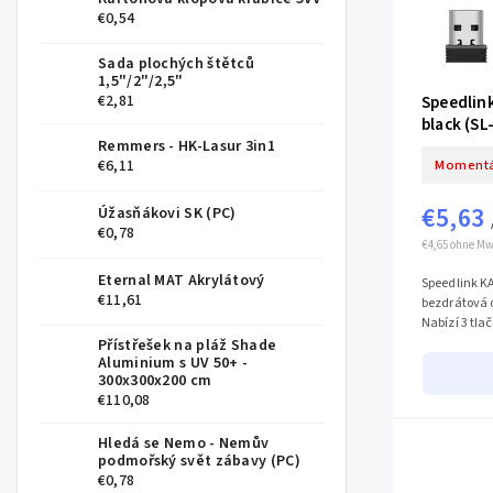
€0,54
Sada plochých štětců
1,5"/2"/2,5"
Speedlin
€2,81
black (S
Remmers - HK-Lasur 3in1
Momentá
€6,11
€5,63
Úžasňákovi SK (PC)
€0,78
€4,65 ohne Mw
Eternal MAT Akrylátový
Speedlink KA
€11,61
bezdrátová o
Nabízí 3 tla
senzorem. So
Přístřešek na pláž Shade
Aluminium s UV 50+ -
300x300x200 cm
€110,08
Hledá se Nemo - Nemův
podmořský svět zábavy (PC)
€0,78