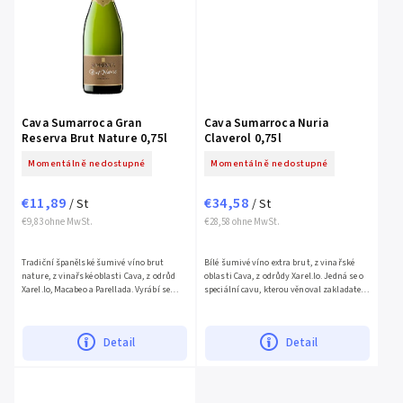
Cava Sumarroca Gran
Cava Sumarroca Nuria
Reserva Brut Nature 0,75l
Claverol 0,75l
Momentálně nedostupné
Momentálně nedostupné
€11,89
€34,58
/ St
/ St
€9,83 ohne MwSt.
€28,58 ohne MwSt.
Tradiční španělské šumivé víno brut
Bílé šumivé víno extra brut, z vinařské
nature, z vinařské oblasti Cava, z odrůd
oblasti Cava, z odrůdy Xarel.lo. Jedná se o
Xarel.lo, Macabeo a Parellada. Vyrábí se
speciální cavu, kterou věnoval zakladatel
tradiční metodou champenoise. Zraje 36
vinařství Carles Sumarroca své...
měsíců v lahvi. Má...
Detail
Detail