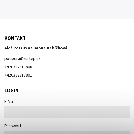
KONTAKT
Aleš Petrus a Simona Řebíčková
podpora
@
surtep.cz
+420312313800
+420312313801
LOGIN
E-Mail
Passwort