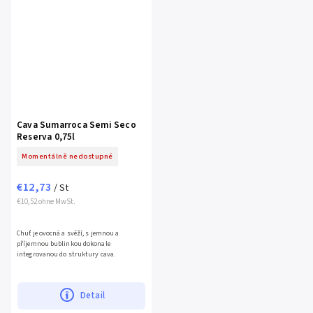
Cava Sumarroca Semi Seco
Reserva 0,75l
Momentálně nedostupné
€12,73
/ St
€10,52 ohne MwSt.
Chuť je ovocná a svěží, s jemnou a
příjemnou bublinkou dokonale
integrovanou do struktury cava.
Detail