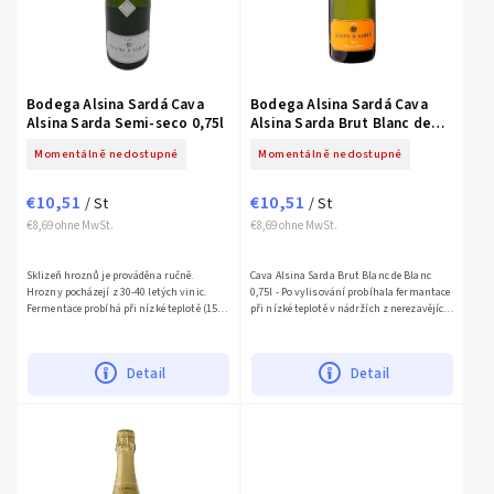
Bodega Alsina Sardá Cava
Bodega Alsina Sardá Cava
Alsina Sarda Semi-seco 0,75l
Alsina Sarda Brut Blanc de
Blancs 0,75l
Momentálně nedostupné
Momentálně nedostupné
€10,51
€10,51
/ St
/ St
€8,69 ohne MwSt.
€8,69 ohne MwSt.
Sklizeň hroznů je prováděna ručně.
Cava Alsina Sarda Brut Blanc de Blanc
Hrozny pocházejí z 30-40 letých vinic.
0,75l - Po vylisování probíhala fermantace
Fermentace probíhá při nízké teplotě (15°C)
při nízké teplotě v nádržích z nerezavějící
v nerezových kádích. Druhotná fermentace
oceli. Druhá fermentace probíhala v láhvi
probíhá na lahvi a...
12 měsíců.
Detail
Detail