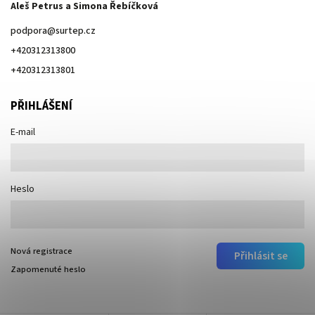
Aleš Petrus a Simona Řebíčková
podpora
@
surtep.cz
+420312313800
+420312313801
PŘIHLÁŠENÍ
E-mail
Heslo
Nová registrace
Přihlásit se
Zapomenuté heslo