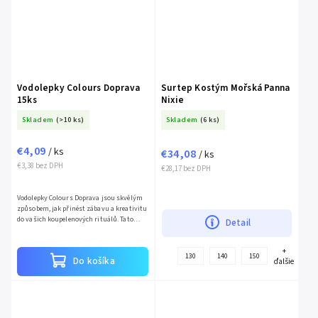
Vodolepky Colours Doprava
Surtep Kostým Mořská Panna
15ks
Nixie
Skladem
(>10 ks)
Skladem
(6 ks)
€4,09
/ ks
€34,08
/ ks
€3,38 bez DPH
€28,17 bez DPH
Vodolepky Colours Doprava jsou skvělým
způsobem, jak přinést zábavu a kreativitu
do vašich koupelenových rituálů. Tato
Detail
sada obsahuje 15 vodolepek různých
dopravních prostředků,...
+
130
140
150
Do košíka
ďalšie