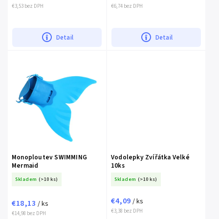
€3,53 bez DPH
€6,74 bez DPH
Detail
Detail
Monoploutev SWIMMING
Vodolepky Zvířátka Velké
Mermaid
10ks
Skladem
(>10 ks)
Skladem
(>10 ks)
€4,09
/ ks
€18,13
/ ks
€3,38 bez DPH
€14,98 bez DPH