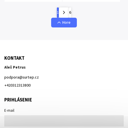
1
6
Hore
KONTAKT
Aleš Petrus
podpora
@
surtep.cz
+420312313800
PRIHLÁSENIE
E-mail