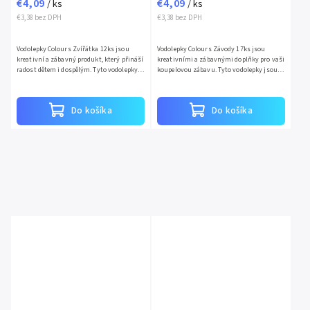
€4,09
€4,09
/ ks
/ ks
€3,38 bez DPH
€3,38 bez DPH
Vodolepky Colours Zvířátka 12ks jsou
Vodolepky Colours Závody 17ks jsou
kreativní a zábavný produkt, který přináší
kreativními a zábavnými doplňky pro vaši
radost dětem i dospělým. Tyto vodolepky
koupelovou zábavu. Tyto vodolepky jsou
jsou navrženy tak, aby byly použitelné ve
navrženy s ohledem na zábavu dětí i
vaně a ve vodě,...
dospělých, a to v...
Do košíka
Do košíka