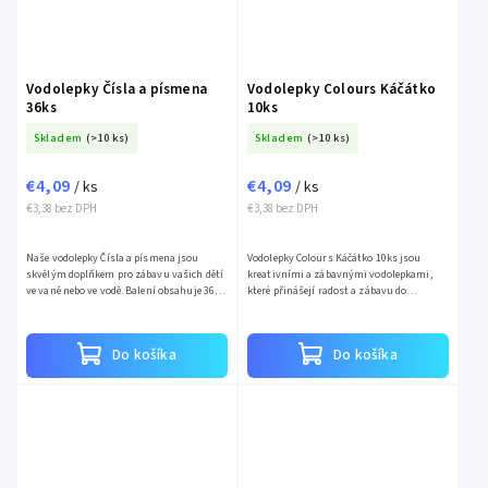
Vodolepky Čísla a písmena
Vodolepky Colours Káčátko
36ks
10ks
Skladem
(>10 ks)
Skladem
(>10 ks)
€4,09
€4,09
/ ks
/ ks
€3,38 bez DPH
€3,38 bez DPH
Naše vodolepky Čísla a písmena jsou
Vodolepky Colours Káčátko 10ks jsou
skvělým doplňkem pro zábavu vašich dětí
kreativními a zábavnými vodolepkami,
ve vaně nebo ve vodě. Balení obsahuje 36
které přinášejí radost a zábavu do
kusů vodolepek v různých číslech a
každodenních koupelí. Tyto vodolepky jsou
písmenech, které...
navrženy speciálně pro děti...
Do košíka
Do košíka