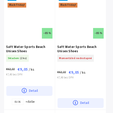
Black Friday!
Black Friday!
–85 %
–85 %
SaYt Water Sports Beach
SaYt Water Sports Beach
Unisex Shoes
Unisex Shoes
Skladem
(2 ks)
Momentálně nedostupné
€9,05
€62,22
/ ks
€9,05
€62,22
/ ks
€7,48 bez DPH
€7,48 bez DPH
Detail
+ ďalšie
EU 36
Detail