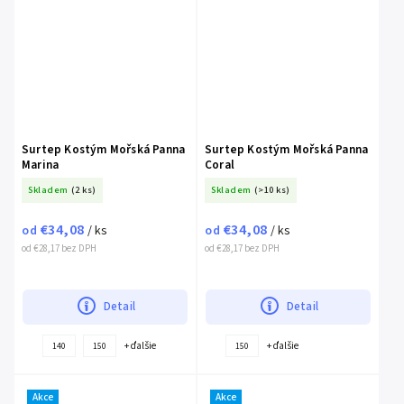
Surtep Kostým Mořská Panna
Surtep Kostým Mořská Panna
Marina
Coral
Skladem
(2 ks)
Skladem
(>10 ks)
€34,08
€34,08
od
/ ks
od
/ ks
od €28,17 bez DPH
od €28,17 bez DPH
Detail
Detail
+ ďalšie
+ ďalšie
140
150
150
Akce
Akce