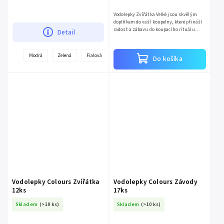
Vodolepky Zvířátka Velké jsou skvělým
doplňkem do vaší koupelny, které přináší
radost a zábavu do koupacího rituálu
Detail
vašich dětí. Tato sada obsahuje 10 kusů
vodolepek ve...
+
Modrá
Zelená
Fialová
Růžová
Světle modrá
Do košíka
ďalšie
Vodolepky Colours Zvířátka
Vodolepky Colours Závody
12ks
17ks
Skladem
(>10 ks)
Skladem
(>10 ks)