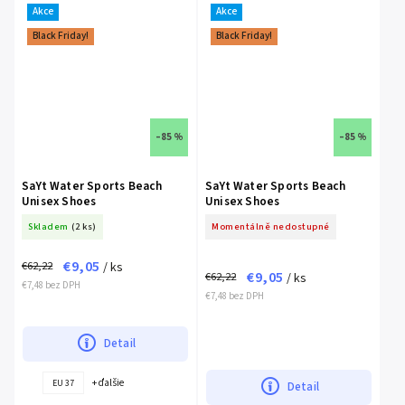
Akce
Akce
Black Friday!
Black Friday!
–85 %
–85 %
SaYt Water Sports Beach
SaYt Water Sports Beach
Unisex Shoes
Unisex Shoes
Skladem
(2 ks)
Momentálně nedostupné
€9,05
€62,22
/ ks
€9,05
€62,22
/ ks
€7,48 bez DPH
€7,48 bez DPH
Detail
+ ďalšie
EU 37
Detail