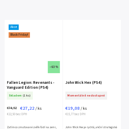
Akce
Black Friday!
–63 %
Fallen Legion: Revenants -
John Wick Hex (PS4)
Vanguard Edition (PS4)
Skladem
(1 ks)
Momentálně nedostupné
€27,22
€19,08
€74,92
/ ks
/ ks
€22,50 bez DPH
€15,77 bez DPH
Zatímco zmutované zvěře řádí na zemi,
John Wick Hex je rychlá, akční strategická