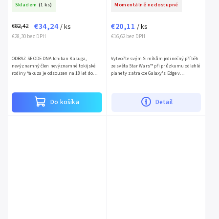
Skladem
(1 ks)
Momentálně nedostupné
€34,24
€20,11
€82,42
/ ks
/ ks
€28,30 bez DPH
€16,62 bez DPH
ODRAZ SE ODE DNA Ichiban Kasuga,
Vytvořte svým Simíkům jedinečný příběh
nevýznamný člen nevýznamné tokijské
ze světa Star Wars™ při průzkumu odlehlé
rodiny Yakuza je odsouzen na 18 let do
planety z atrakce Galaxy's Edge v
vězení za zločin, který nespáchal. Aniž by
Disneyland® a Disney World® v rozšíření
ztrácel naději, odsedí si...
The Sims™ 4 Star Wars™:...
Do košíka
Detail