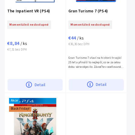
The Inpatient VR (PS4)
Gran Turismo 7 (PS4)
Momentálně nedostupné
Momentálně nedostupné
€44
/ ks
€8,84
/ ks
€36,36 bez DPH
€7,31 bez DPH
Gran Turismo 7 staví na historii trvající
25 let a přináší to nejlepší, co se za celou
dobu série objevilo. Závoďte v oceňované
simulaci na konzolích PlayStation. Ať už
jste...
Detail
Detail
Akce
Black Friday!