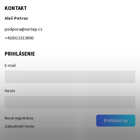
KONTAKT
Aleš Petrus
podpora
@
surtep.cz
+420312313800
PRIHLÁSENIE
E-mail
Heslo
Nová registrácia
Prihlásiť sa
Zabudnuté heslo