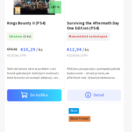
–87 %
Kings Bounty II (PS4)
Surviving the Aftermath Day
One Edition (PS4)
Skladem
(1 ks)
Momentálně nedostupné
€10,29
€12,94
€79,92
/ ks
/ ks
€8,50 bez DPH
€10,69 bez DPH
Taktická tahová série se po letech vrací.
Přežijte a prosperujte v postapokalyptické
Kromě podrobných taktických možností,
budoucnosti – zdrojů je málo, ale
které fanoušci od soubojů očekávají, vás
příležitost volá. Vybudujte dokonalou
čeká fantastický svět Antara i zbrusu nové
kolonii odolnou proti katastrofám,
nelineární...
chraňte své kolonisty a...
Do košíka
Detail
Akce
Black Friday!