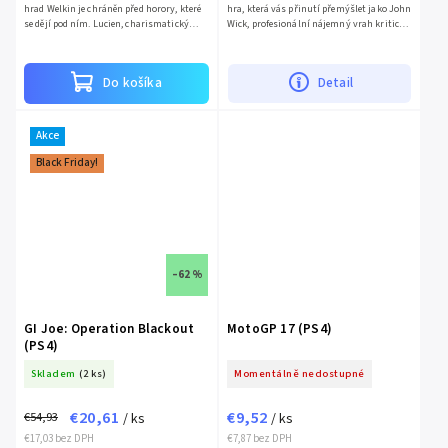
hrad Welkin je chráněn před horory, které
hra, která vás přinutí přemýšlet jako John
se dějí pod ním. Lucien, charismatický
Wick, profesionální nájemný vrah kriticky
politik chráněný zdmi hradu objeví
uznávané filmové série. John Wick Hex,
antickou knihu, v níž...
který byl...
Do košíka
Detail
Akce
Black Friday!
–62 %
GI Joe: Operation Blackout
MotoGP 17 (PS4)
(PS4)
Skladem
(2 ks)
Momentálně nedostupné
€20,61
€9,52
€54,93
/ ks
/ ks
€17,03 bez DPH
€7,87 bez DPH