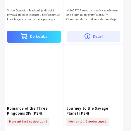
GI Joe: Operation Blackout je klasická
MotoGP™17 je evolucí značky založené na
týmová střílečka z pohledu třetí osoby, ve
oficiálním mistrovství MotoGP™
které hrajete za své oblíbené postavy z
Championship a opět se zcela zaměřuje na
týmu GI Joe a tým Cobra. Zažijte akci z
svět MotoGP™! OFICIÁLNÍ SEZÓNA A
obou stran,...
LEGENDÁRNÍ ZÁVODNÍCI Z ROKU...
Do košíka
Detail
Romance of the Three
Journey to the Savage
Kingdoms XIV (PS4)
Planet (PS4)
Momentálně nedostupné
Momentálně nedostupné