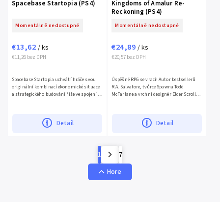
Spacebase Startopia (PS4)
Kingdoms of Amalur Re-
Reckoning (PS4)
Momentálně nedostupné
Momentálně nedostupné
€13,62
€24,89
/ ks
/ ks
€11,26 bez DPH
€20,57 bez DPH
Spacebase Startopia uchvátí hráče svou
Úspěšné RPG se vrací! Autor bestsellerů
originální kombinací ekonomické situace
R.A. Salvatore, tvůrce Spawna Todd
a strategického budování říše ve spojení s
McFarlane a vrchní designér Elder Scrolls
potyčkami z klasických strategií v
IV: Oblivion Ken Rolston vám přinášejí
reálném čase a...
Kingdoms of Amalur:...
Detail
Detail
1
7
Hore