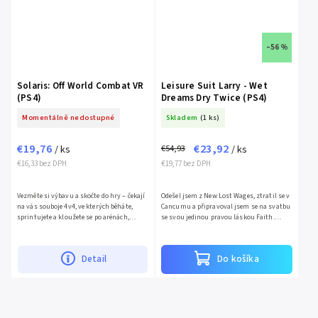
–56 %
Solaris: Off World Combat VR
Leisure Suit Larry - Wet
(PS4)
Dreams Dry Twice (PS4)
Momentálně nedostupné
Skladem
(1 ks)
€19,76
€23,92
€54,93
/ ks
/ ks
€16,33 bez DPH
€19,77 bez DPH
Vezměte si výbavu a skočte do hry – čekají
Odešel jsem z New Lost Wages, ztratil se v
na vás souboje 4v4, ve kterých běháte,
Cancumu a připravoval jsem se na svatbu
sprintujete a kloužete se po arénách,
se svou jedinou pravou láskou Faith.
sbíráte zbraně a předměty a likvidujete své
Nepředvídané okolnosti nám však veselku
soupeře....
překazily, takže...
Detail
Do košíka