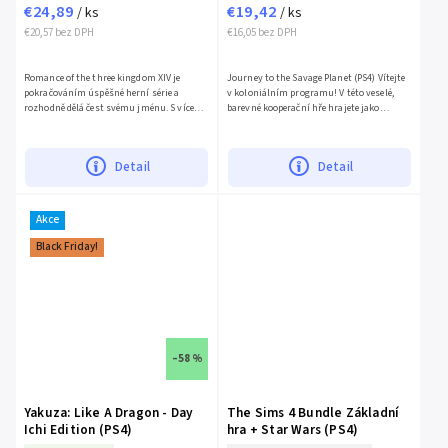
€24,89
€19,42
/ ks
/ ks
€20,57 bez DPH
€16,05 bez DPH
Romance of the three kingdom XIV je
Journey to the Savage Planet (PS4) Vítejte
pokračováním úspěšné herní série a
v koloniálním programu! V této veselé,
rozhodně dělá čest svému jménu. S více
barevné kooperační hře hrajete jako
jak 1000 důstojníků a stratégů z historie
nováček v Kindred Aerospace. Vyložený na
tuto hru činí ojedinělou...
neprobádané...
Detail
Detail
Akce
Black Friday!
–58 %
Yakuza: Like A Dragon - Day
The Sims 4 Bundle Základní
Ichi Edition (PS4)
hra + Star Wars (PS4)