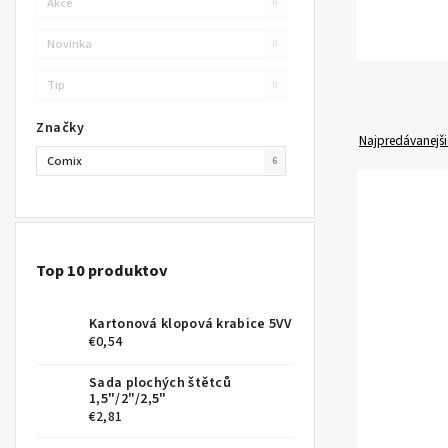
Akce
0
Novinka
0
Tip
0
Značky
Najpredávanejši
Comix
6
Top 10 produktov
Kartonová klopová krabice 5VV
€0,54
Sada plochých štětců
1,5"/2"/2,5"
€2,81