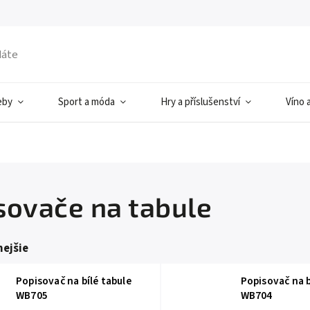
eby
Sport a móda
Hry a příslušenství
Víno 
sovače na tabule
ejšie
Popisovač na bílé tabule
Popisovač na b
WB705
WB704