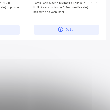
WB716-8 - 8
Comix Popisovač na bílé tabule 12 ks WB716-12 - 12-
telný popisovač
ti dílná sada popisovačů. Snadno stíratelný
popisovač na vodní bázi,...
Detail