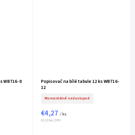
 ks WB716-8
Popisovač na bílé tabule 12 ks WB716-
12
Momentálně nedostupné
€4,27
/ ks
€3,53 bez DPH