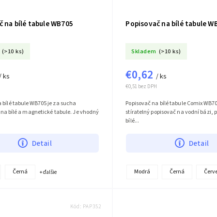
 na bílé tabule WB705
Popisovač na bílé tabule W
(>10 ks)
Skladem
(>10 ks)
€0,62
/ ks
/ ks
€0,51 bez DPH
 bílé tabule WB705 je za sucha
Popisovač na bílé tabule Comix WB7
ix na bílé a magnetické tabule. Je vhodný
stíratelný popisovač na vodní bázi, p
bílé...
Detail
Detail
Černá
Modrá
Černá
Červ
+ ďalšie
Kód:
PAP352