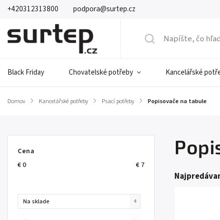
+420312313800
podpora@surtep.cz
Black Friday
Chovatelské potřeby
Kancelářské potř
Domov
/
Kancelářské potřeby
/
Psací potřeby
/
Popisovače na tabule
Popi
Cena
€
0
€
7
Najpredávan
Na sklade
4