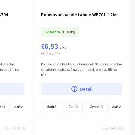
B704
Popisovač na bílé tabule WB701-12ks
Skladem
(>10 ks)
€6,53
/ ks
€5,40 bez DPH
04 Snadno
Popisovač na bílé tabule Comix WB701-12ks. Snadno
ro použití na
stíratelný popisovač na vodní bázi, pro použití na
bílé...
Detail
ená
Modrá
Černá
Červená
+ ďalšie
+ ďalšie
Kód:
PAP1423
Kód:
PAP1422