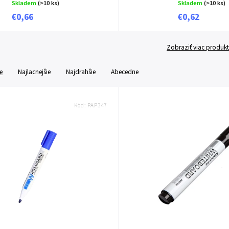
Skladem
(>10 ks)
Skladem
(>10 ks)
€0,66
€0,62
Zobraziť viac produk
e
Najlacnejšie
Najdrahšie
Abecedne
Kód:
PAP347