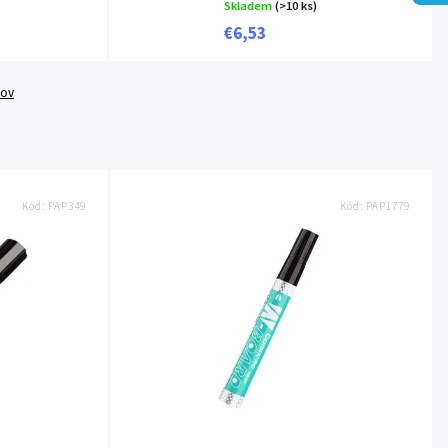
Skladem
(>10 ks)
€6,53
tov
Kód:
PAP349
Kód:
PAP1779