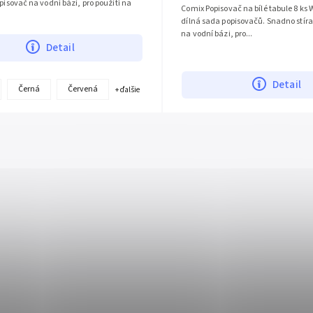
opisovač na vodní bázi, pro použití na
Comix Popisovač na bílé tabule 8 ks 
dílná sada popisovačů. Snadno stíra
na vodní bázi, pro...
Detail
Detail
Černá
Červená
+ ďalšie