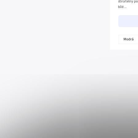
stíratelný p
bílé...
Modrá