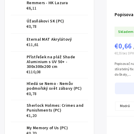
Remmers - HK Lazura
€6,11
Popisovač
Úžasňákovi SK (PC)
€0,78
Skladem
Eternal MAT Akrylátový
€0,66
€11,61
€0,55 bez DPH
Přístřešek na pláž Shade
Aluminium s UV 50+ -
Popisovač na
300x300x200 cm
stíratelný f
€110,08
do školy,...
Hledá se Nemo - Nemův
podmořský svět zábavy (PC)
€0,78
Sherlock Holmes: Crimes and
Modrá
Punishments (PC)
€1,20
My Memory of Us (PC)
€0,70