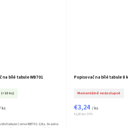
 na bílé tabule WB701
Popisovač na bílé tabule 8
(>10 ks)
Momentálně nedostupné
€3,24
/ ks
/ ks
€2,68 bez DPH
a bílé tabule Comix WB701-12ks. Snadno