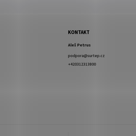
KONTAKT
Aleš Petrus
podpora
@
surtep.cz
+420312313800