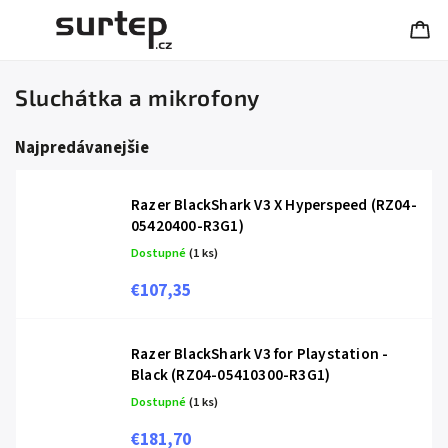
Sluchátka a mikrofony
Najpredávanejšie
Razer BlackShark V3 X Hyperspeed (RZ04-
05420400-R3G1)
Dostupné
(1 ks)
€107,35
Razer BlackShark V3 for Playstation -
Black (RZ04-05410300-R3G1)
Dostupné
(1 ks)
€181,70