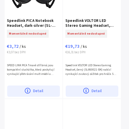
Speedlink PICA Notebook
Speedlink VOLTOR LED
Headset, dark-silver (SL-
Stereo Gaming Headset,
8753-SGY)
black (SL-860021-BK)
Momentálně nedostupné
Momentálně nedostupné
€3,72
€19,73
/ ks
/ ks
€3,07 bez DPH
€16,31 bez DPH
SPEED LINK PICA Tmavě stříbrná jsou
Speedlink VOLTOR LED Stereo Gaming
kompaktní sluchátka, která poskytují
Headset, černý (SL-860021-BK) nabízí
vynikající přehrávání multimédií a
vynikající zvukový zážitek pro hráče. S
kvalitní hlasový záznam. Sluchátka mají
LED podsvícením, pohodlnými náušníky a
robustní kovový design...
nastavitelným mikrofonem...
Detail
Detail