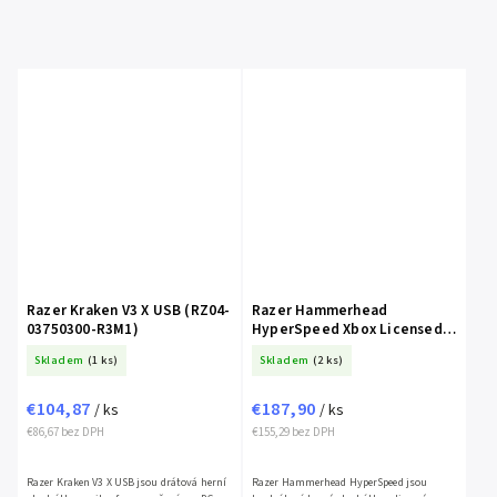
Razer Kraken V3 X USB (RZ04-
Razer Hammerhead
03750300-R3M1)
HyperSpeed Xbox Licensed
(RZ12-03820200-R3G1)
Skladem
(1 ks)
Skladem
(2 ks)
€104,87
€187,90
/ ks
/ ks
€86,67 bez DPH
€155,29 bez DPH
Razer Kraken V3 X USB jsou drátová herní
Razer Hammerhead HyperSpeed jsou