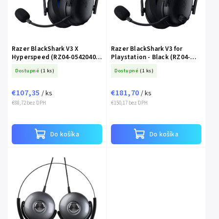
Razer BlackShark V3 X
Razer BlackShark V3 for
Hyperspeed (RZ04-05420400-
Playstation - Black (RZ04-
R3G1)
05410300-R3G1)
Dostupné
(1 ks)
Dostupné
(1 ks)
€107,35
€181,70
/ ks
/ ks
€88,72 bez DPH
€150,17 bez DPH
Do košíka
Do košíka