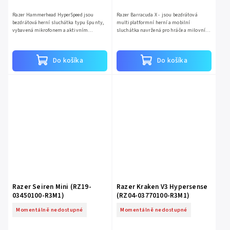
Razer Hammerhead HyperSpeed jsou
Razer Barracuda X - jsou bezdrátová
bezdrátová herní sluchátka typu špunty,
multiplatformní herní a mobilní
vybavená mikrofonem a aktivním
sluchátka navržená pro hráče a milovníky
potlačením hluku (ANC). Připojují se přes
hudby, kteří ocení špičkovou kvalitu
Bluetooth a nabízejí frekvenční...
zvuku a komfort. Tato...
Do košíka
Do košíka
Razer Seiren Mini (RZ19-
Razer Kraken V3 Hypersense
03450100-R3M1)
(RZ04-03770100-R3M1)
Momentálně nedostupné
Momentálně nedostupné