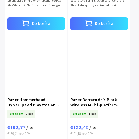
sluchátka s mikrofonem určená pro PC a
bezdrátová herní sluchátka s licencí pro
PlayStation 4. Nabízí komfortní design
Xbox. Tyto špunty nabízejí aktivní
přes hlavu a na uši s uzavřenou
potlačení hluku (ANC) a Bluetooth
konstrukcí a pasivním...
připojení. Vyznačují se...
Do košíka
Do košíka
Razer Hammerhead
Razer Barracuda X Black
HyperSpeed Playstation
Wireless Multi-platform
Licensed (RZ12-03820300-
Gaming Headset
Skladem
(3 ks)
Skladem
(1 ks)
R3G1)
€192,77
€122,43
/ ks
/ ks
€159,31 bez DPH
€101,18 bez DPH