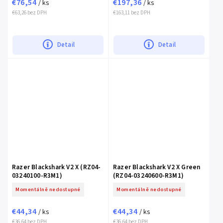
€76,54
€197,36
/ ks
/ ks
€63,26 bez DPH
€163,11 bez DPH
Detail
Detail
Razer Blackshark V2 X (RZ04-
Razer Blackshark V2 X Green
03240100-R3M1)
(RZ04-03240600-R3M1)
Momentálně nedostupné
Momentálně nedostupné
€44,34
€44,34
/ ks
/ ks
€36,64 bez DPH
€36,64 bez DPH