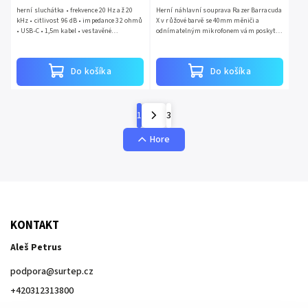
herní sluchátka • frekvence 20 Hz až 20
Herní náhlavní souprava Razer Barracuda
kHz • citlivost 96 dB • impedance 32 ohmů
X v růžové barvě se 40mm měniči a
• USB-C • 1,5m kabel • vestavěné
odnímatelným mikrofonem vám poskytne
mikrofony • náušníky z ultra měkké
křišťálově čistý zvuk, který si zamilují
paměťové pěny • 50mm měniče...
všichni hráči.
Do košíka
Do košíka
1
3
Hore
KONTAKT
Aleš Petrus
podpora
@
surtep.cz
+420312313800