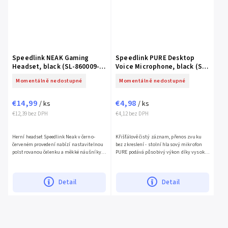
Speedlink NEAK Gaming
Speedlink PURE Desktop
Headset, black (SL-860009-
Voice Microphone, black (SL-
BK)
8702-BK)
Momentálně nedostupné
Momentálně nedostupné
€14,99
€4,98
/ ks
/ ks
€12,39 bez DPH
€4,12 bez DPH
Herní headset Speedlink Neak v černo-
Křišťálově čistý záznam, přenos zvuku
červeném provedení nabízí nastavitelnou
bez zkreslení - stolní hlasový mikrofon
polstrovanou čelenku a měkké náušníky
PURE podává působivý výkon díky vysoké
pro maximální pohodlí. Vynikající
kvalitě zvuku a vždy zajišťuje nejlepší
stereofonní zvuk zajišťují...
možnou reprodukci...
Detail
Detail