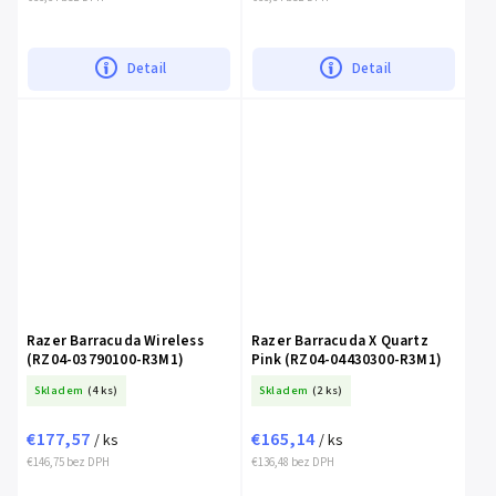
Detail
Detail
Razer Barracuda Wireless
Razer Barracuda X Quartz
(RZ04-03790100-R3M1)
Pink (RZ04-04430300-R3M1)
Skladem
(4 ks)
Skladem
(2 ks)
€177,57
€165,14
/ ks
/ ks
€146,75 bez DPH
€136,48 bez DPH