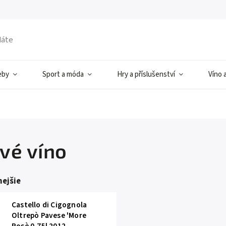
eby
Sport a móda
Hry a příslušenství
Víno 
vé víno
ejšie
Castello di Cigognola
Oltrepò Pavese 'More