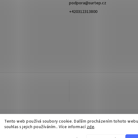
podpora
@
surtep.cz
+420312313800
Tento web používá soubory cookie. Dalším procházením tohoto webu
souhlas s jejich používáním.. Více informací
zde
.
Copyright 2026
Surtep
. Všetky práva vyhradené.
Upraviť nastavenie cookies