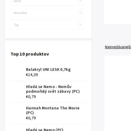
Akce
0
Novinka
0
Tip
0
Najpredávanejši
Top 10 produktov
Balakryl UNI LESK 0,7kg
€14,39
Hledá se Nemo - Nemův
podmořský svět zábavy (PC)
€0,79
Hannah Montana The Movie
(PC)
€0,79
Hledá se Nemo (PC)