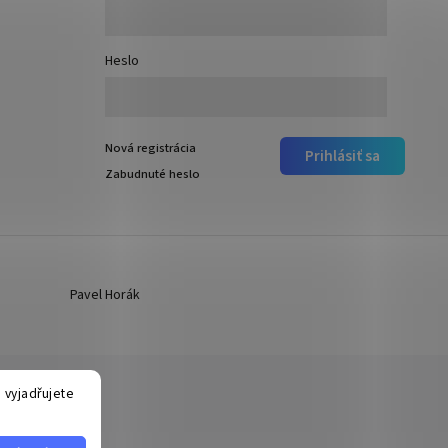
Heslo
Nová registrácia
Prihlásiť sa
Zabudnuté heslo
Pavel Horák
 vyjadřujete