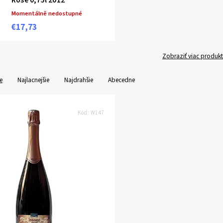
Rosè 0,75l 2012
Momentálně nedostupné
€17,73
Zobraziť viac produk
e
Najlacnejšie
Najdrahšie
Abecedne
Kód:
W147