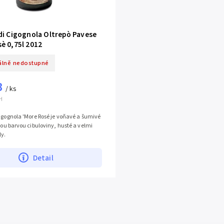
di Cigognola Oltrepò Pavese
è 0,75l 2012
lně nedostupné
3
/ ks
H
Cigognola 'More Rosé je voňavé a šumivé
ivou barvou cibuloviny, husté a velmi
ly.
Detail