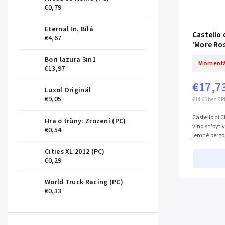
€0,79
Eternal In, Bílá
Castello 
€4,67
'More Ros
Bori lazura 3in1
Momentá
€13,97
€17,7
Luxol Originál
€9,05
€14,65 bez DP
Castello di 
Hra o trůny: Zrození (PC)
víno s třpyt
€0,54
jemné pergo
Cities XL 2012 (PC)
€0,29
World Truck Racing (PC)
€0,33