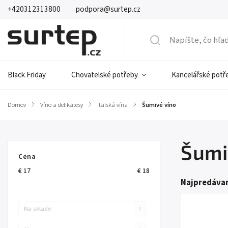
+420312313800
podpora@surtep.cz
Black Friday
Chovatelské potřeby
Kancelářské potř
Domov
/
Víno a delikatesy
/
Italská vína
/
Šumivé víno
Šumi
Cena
€
17
€
18
Najpredávan
Na sklade
0