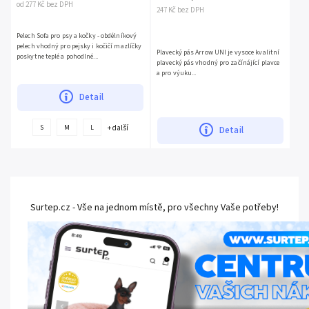
od 277 Kč bez DPH
247 Kč bez DPH
Pelech Sofa pro psy a kočky - obdélníkový
pelech vhodný pro pejsky i kočičí mazlíčky
Plavecký pás Arrow UNI je vysoce kvalitní
poskytne teplé a pohodlné...
plavecký pás vhodný pro začínájící plavce
a pro výuku...
Detail
+ další
S
M
L
Detail
Surtep.cz - Vše na jednom místě, pro všechny Vaše potřeby!