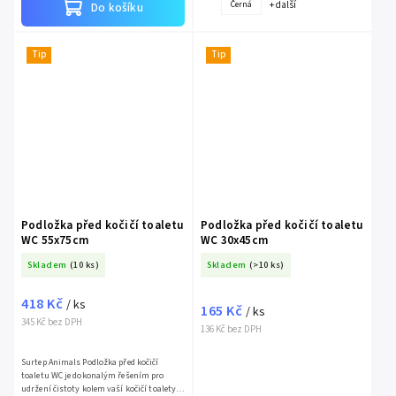
+ další
Černá
Do košíku
Tip
Tip
Podložka před kočičí toaletu
Podložka před kočičí toaletu
WC 55x75cm
WC 30x45cm
Skladem
(10 ks)
Skladem
(>10 ks)
418 Kč
/ ks
165 Kč
/ ks
345 Kč bez DPH
136 Kč bez DPH
Surtep Animals Podložka před kočičí
toaletu WC je dokonalým řešením pro
udržení čistoty kolem vaší kočičí toalety.