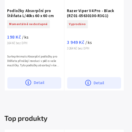
Podložky Absorpční pro
Razer Viper V4 Pro - Black
štěňata L/40ks 60 x 60 cm
(RZ01-05630100-R3G1)
Momentálně nedostupné
Vyprodáno
198 Kč
/ ks
3 949 Kč
/ ks
164 Kč bez DPH
3 264 Kč bez DPH
Surtep Animals Absorpční podložky pro
štěňata přinášejí revoluci v péči o vaše
mazlíčky. Tyto podložky absorbují více
vody než běžné alternativy, efektivně
odolávají bakteriím a...
Detail
Detail
Top produkty