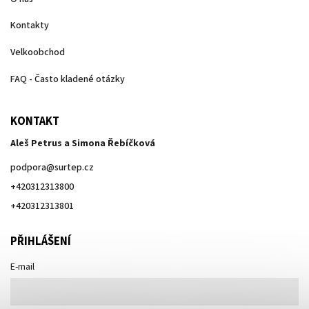
Kontakty
Velkoobchod
FAQ - Často kladené otázky
KONTAKT
Aleš Petrus a Simona Řebíčková
podpora
@
surtep.cz
+420312313800
+420312313801
PŘIHLÁŠENÍ
E-mail