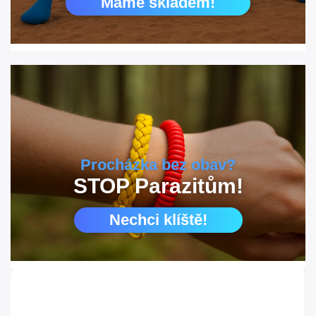
Máme skladem!
Procházka bez obav?
STOP Parazitům!
Nechci klíště!