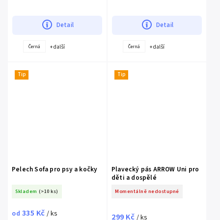
Tato podložka účinně zachytává stelivo a
nečistoty, které se...
Detail
Detail
+ další
+ další
Černá
Černá
Tip
Tip
Pelech Sofa pro psy a kočky
Plavecký pás ARROW Uni pro
děti a dospělé
Skladem
(>10 ks)
Momentálně nedostupné
335 Kč
od
/ ks
299 Kč
/ ks