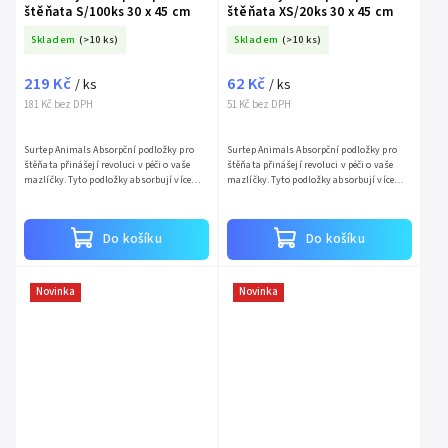
štěňata S/100ks 30 x 45 cm
štěňata XS/20ks 30 x 45 cm
Skladem
(>10 ks)
Skladem
(>10 ks)
219 Kč
62 Kč
/ ks
/ ks
181 Kč bez DPH
51 Kč bez DPH
Surtep Animals Absorpční podložky pro
Surtep Animals Absorpční podložky pro
štěňata přinášejí revoluci v péči o vaše
štěňata přinášejí revoluci v péči o vaše
mazlíčky. Tyto podložky absorbují více
mazlíčky. Tyto podložky absorbují více
vody než běžné alternativy, efektivně
vody než běžné alternativy, efektivně
odolávají bakteriím a...
odolávají bakteriím a...
Do košíku
Do košíku
Novinka
Novinka