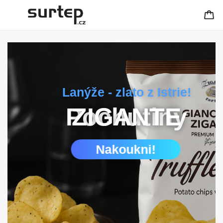
Lanýže - zlato z Istrie!
Pochutiny ZIGANTE
Nakoukni!