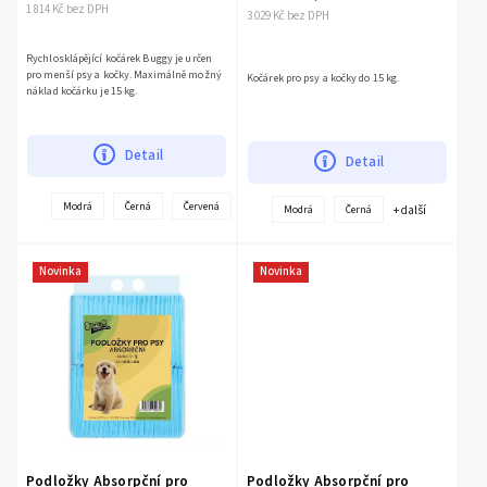
1 814 Kč bez DPH
3 029 Kč bez DPH
Rychlosklápějící kočárek Buggy je určen
pro menší psy a kočky. Maximálně možný
Kočárek pro psy a kočky do 15 kg.
náklad kočárku je 15 kg.
Detail
Detail
+
Modrá
Černá
Červená
Béžová
+ další
Modrá
Černá
další
Novinka
Novinka
Podložky Absorpční pro
Podložky Absorpční pro