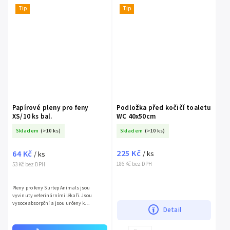
Tip
Tip
Papírové pleny pro feny
Podložka před kočičí toaletu
XS/10 ks bal.
WC 40x50cm
Skladem
(>10 ks)
Skladem
(>10 ks)
225 Kč
64 Kč
/ ks
/ ks
186 Kč bez DPH
53 Kč bez DPH
Pleny pro feny Surtep Animals jsou
vyvinuty veterinárními lékaři. Jsou
vysoce absorpční a jsou určeny k
Detail
jednorázovému použití. Pleny jsou vhodné
pro fenky v období hárání,...