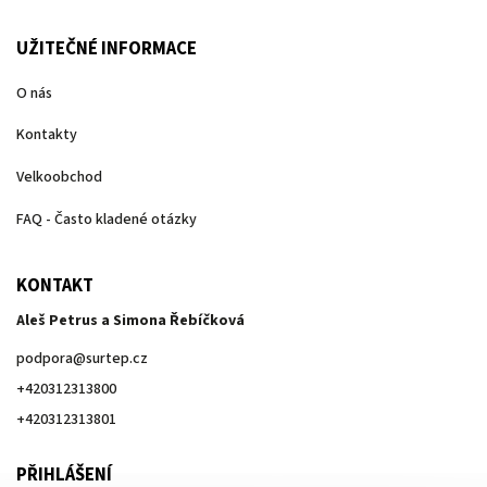
UŽITEČNÉ INFORMACE
O nás
Kontakty
Velkoobchod
FAQ - Často kladené otázky
KONTAKT
Aleš Petrus a Simona Řebíčková
podpora
@
surtep.cz
+420312313800
+420312313801
PŘIHLÁŠENÍ