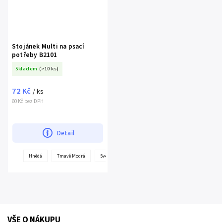
Stojánek Multi na psací
potřeby B2101
Skladem
(>10 ks)
72 Kč
/ ks
60 Kč bez DPH
Detail
+
Hnědá
Tmavě Modrá
Světle modrá
další
VŠE O NÁKUPU