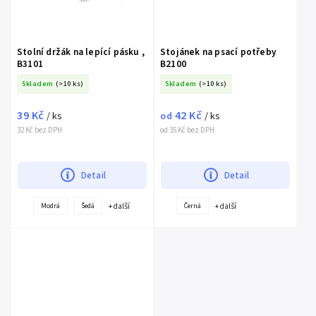
Stolní držák na lepící pásku ,
Stojánek na psací potřeby
B3101
B2100
Skladem
(>10 ks)
Skladem
(>10 ks)
39 Kč
42 Kč
/ ks
od
/ ks
32 Kč bez DPH
od 35 Kč bez DPH
Detail
Detail
+ další
+ další
Modrá
Šedá
Černá