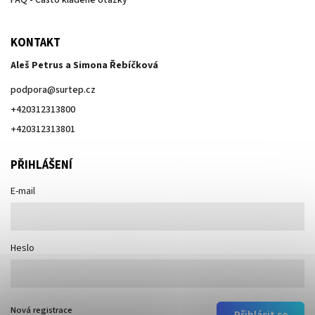
KONTAKT
Aleš Petrus a Simona Řebíčková
podpora
@
surtep.cz
+420312313800
+420312313801
PŘIHLÁŠENÍ
E-mail
Heslo
Nová registrace