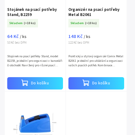
Stojánek na psací potřeby
Organizér na psací potřeby
Stand, B2259
Metal B2061
Skladem
(>10 ks)
Skladem
(>10 ks)
64 Kč
148 Kč
/ ks
/ ks
53 Kč bez DPH
122 Kč bez DPH
Stojánek na psací potřeby Stand, model
Praktický a stylový organizér Comix Metal
B2259, je ideální pro organizaci v kanceláři
B2061 je ideální pro ukládání a organizaci
či obchodě. Navržený pro různé psací
vašich psacích potřeb. Kombinace
potřeby jako tužky, pera, nůžky a pravítka,
funkčnosti a moderního designu z něj dělá
nabízí...
perfektní doplněk...
Do košíku
Do košíku