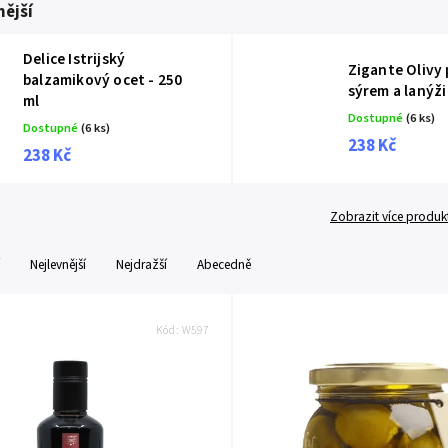
ější
Delice Istrijský
Zigante Olivy
balzamikový ocet - 250
sýrem a lanýži
ml
Dostupné
(6 ks)
Dostupné
(6 ks)
238 Kč
238 Kč
Zobrazit více produk
Nejlevnější
Nejdražší
Abecedně
Kód:
W597