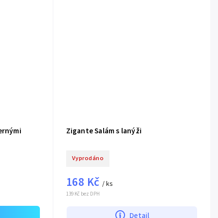
černými
Zigante Salám s lanýži
Vyprodáno
168 Kč
/ ks
139 Kč bez DPH
Detail