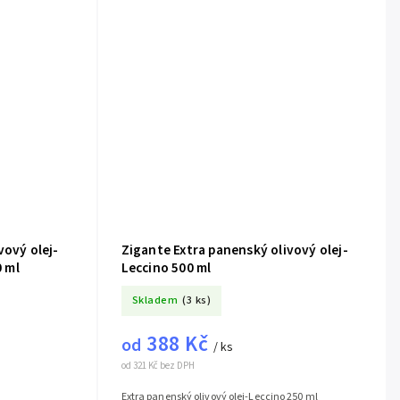
vový olej-
Zigante Extra panenský olivový olej-
0 ml
Leccino 500 ml
Skladem
(3 ks)
388 Kč
od
/ ks
od 321 Kč bez DPH
Extra panenský olivový olej-Leccino 250 ml