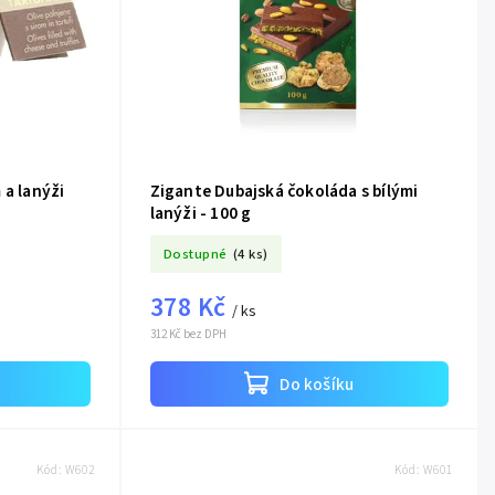
 a lanýži
Zigante Dubajská čokoláda s bílými
lanýži - 100 g
Dostupné
(4 ks)
378 Kč
/ ks
312 Kč bez DPH
Do košíku
Kód:
W602
Kód:
W601