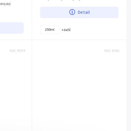
strijský
Detail
250ml
+ další
Kód:
W594
Kód:
W581