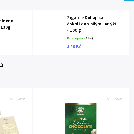
Zigante Dubajská
 plněné
čokoláda s bílými lanýži
 130g
- 100 g
Dostupné
(4 ks)
378 Kč
tů
Kód:
W605
Kód:
W604