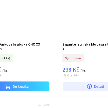
Dárková krabička CHOCO
Zigante Istrijská klobása s 
ES
g
é
(4 ks)
Vyprodáno
č
238 Kč
/ ks
/ ks
H
197 Kč bez DPH
Do košíku
Detail
Kód:
W586