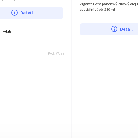
Zigante Extra panenský olivový olej-I
speciální výběr 250 ml
Detail
Detail
+ další
Kód:
W592