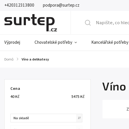
+420312313800
podpora@surtep.cz
Výprodej
Chovatelské potřeby
Kancelářské potřeby
Domů
/
Víno a delikatesy
Víno
Cena
40
Kč
5475
Kč
Z
Na skladě
27