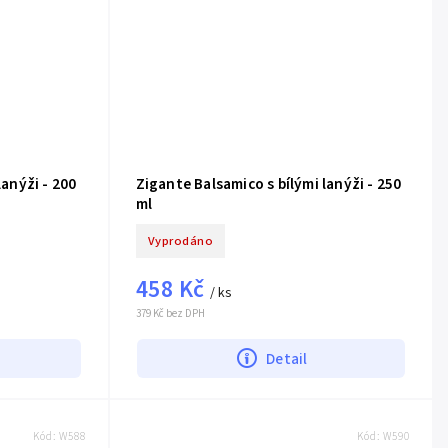
lanýži - 200
Zigante Balsamico s bílými lanýži - 250
ml
Vyprodáno
458 Kč
/ ks
379 Kč bez DPH
Detail
Kód:
W588
Kód:
W590