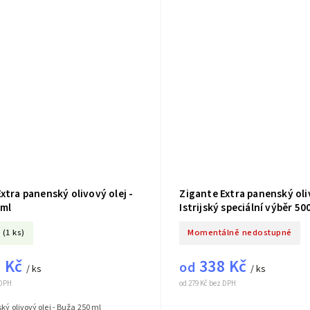
xtra panenský olivový olej -
Zigante Extra panenský oli
 ml
Istrijský speciální výběr 50
(1 ks)
Momentálně nedostupné
 Kč
338 Kč
od
/ ks
/ ks
 DPH
od 279 Kč bez DPH
ký olivový olej - Buža 250 ml