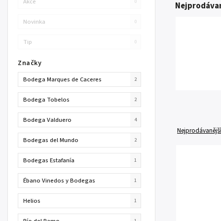
Akce
0
Nejprodávan
Novinka
0
Tip
0
Značky
Bodega Marques de Caceres
2
Bodega Tobelos
2
Bodega Valduero
4
Nejprodávanější
Bodegas del Mundo
2
Bodegas Estafanía
1
Ébano Vinedos y Bodegas
1
Helios
1
Pío del Ramo
1