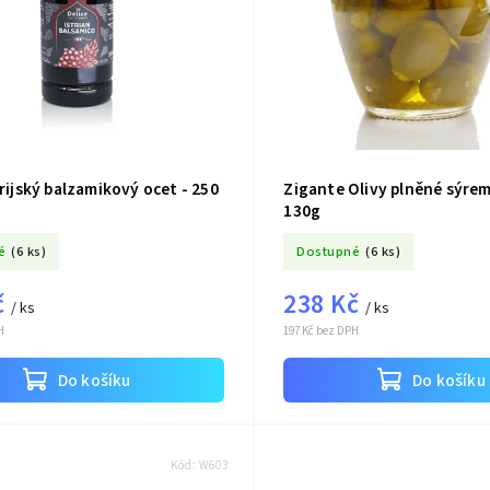
trijský balzamikový ocet - 250
Zigante Olivy plněné sýrem
130g
é
(6 ks)
Dostupné
(6 ks)
č
238 Kč
/ ks
/ ks
H
197 Kč bez DPH
Do košíku
Do košíku
Kód:
W603