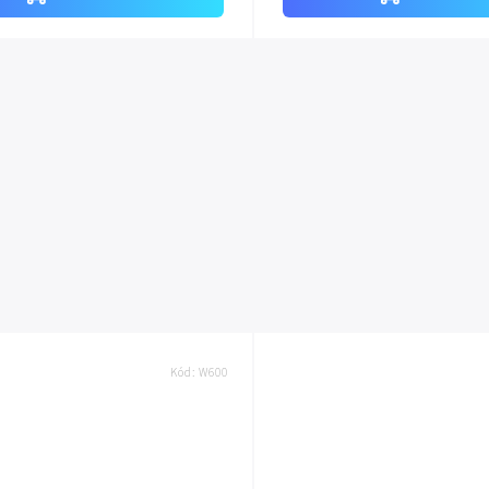
Kód:
W600