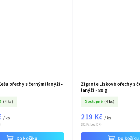
ešu ořechy s černými lanýži -
Zigante Lískové ořechy s 
lanýži - 80 g
é
(4 ks)
Dostupné
(4 ks)
č
219 Kč
/ ks
/ ks
H
181 Kč bez DPH
Do košíku
Do košíku