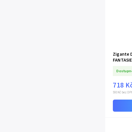
Zigante 
FANTASI
Dostupn
718 K
593 Kč bez DP