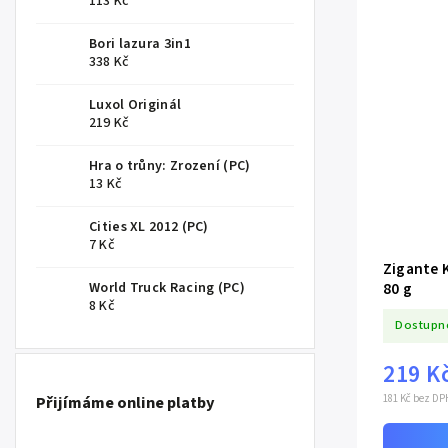
113 Kč
Bori lazura 3in1
338 Kč
Luxol Originál
219 Kč
Hra o trůny: Zrození (PC)
13 Kč
Cities XL 2012 (PC)
7 Kč
Zigante K
80 g
World Truck Racing (PC)
8 Kč
Dostupn
219 K
181 Kč bez DP
Přijímáme online platby