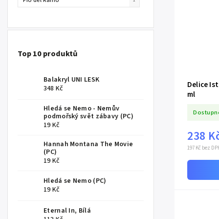
Top 10 produktů
Balakryl UNI LESK
Delice Is
348 Kč
ml
Hledá se Nemo - Nemův
Dostupn
podmořský svět zábavy (PC)
19 Kč
238 K
Hannah Montana The Movie
197 Kč bez DP
(PC)
19 Kč
Hledá se Nemo (PC)
19 Kč
Eternal In, Bílá