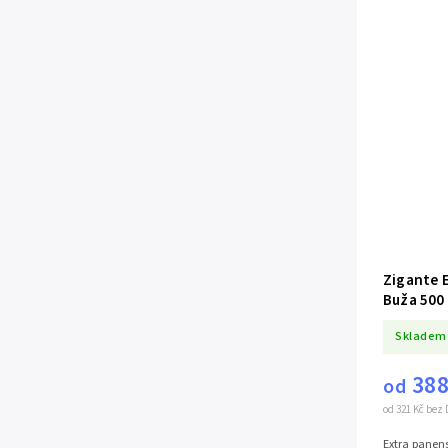
Zigante E
Buža 500
Skladem
388
od
od 321 Kč bez
Extra panens