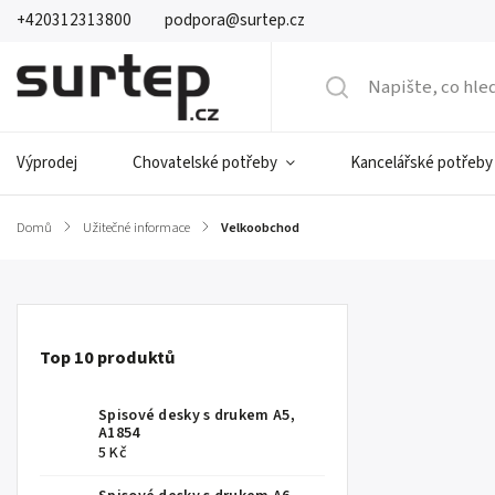
+420312313800
podpora@surtep.cz
Výprodej
Chovatelské potřeby
Kancelářské potřeby
Domů
/
Užitečné informace
/
Velkoobchod
Top 10 produktů
Spisové desky s drukem A5,
A1854
5 Kč