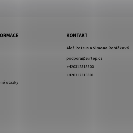
FORMACE
KONTAKT
Aleš Petrus a Simona Řebíčková
podpora
@
surtep.cz
+420312313800
+420312313801
ené otázky