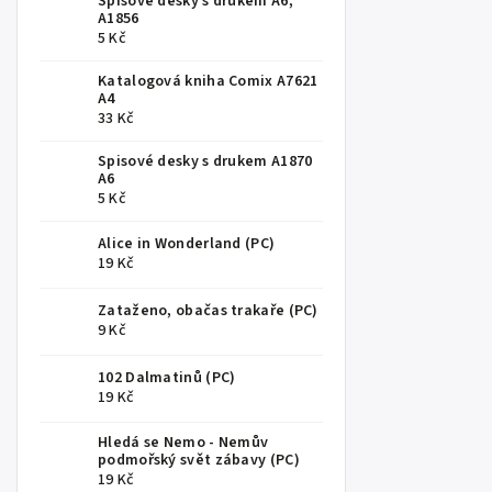
Spisové desky s drukem A6,
A1856
5 Kč
Katalogová kniha Comix A7621
A4
33 Kč
Spisové desky s drukem A1870
A6
5 Kč
Alice in Wonderland (PC)
19 Kč
Zataženo, obačas trakaře (PC)
9 Kč
102 Dalmatinů (PC)
19 Kč
Hledá se Nemo - Nemův
podmořský svět zábavy (PC)
19 Kč