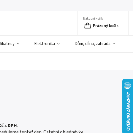
Nákupní košík
Prázdný košík
elikatesy
Elektronika
Dům, dílna, zahrada
D
 Kč s DPH
.
pedujeme tentýž den. Ostatní objednávky