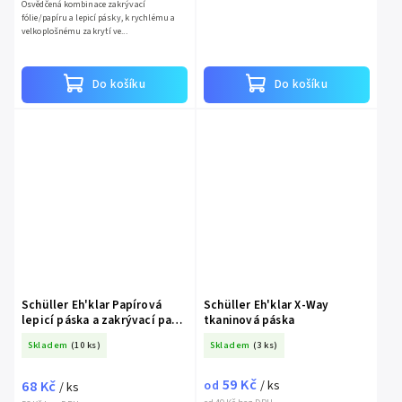
Osvědčená kombinace zakrývací
fólie/papíru a lepicí pásky, k rychlému a
velkoplošnému zakrytí ve...
Do košíku
Do košíku
Schüller Eh'klar Papírová
Schüller Eh'klar X-Way
lepicí páska a zakrývací papír
tkaninová páska
v 1, 18 cm x 20 m
Skladem
(10 ks)
Skladem
(3 ks)
59 Kč
68 Kč
od
/ ks
/ ks