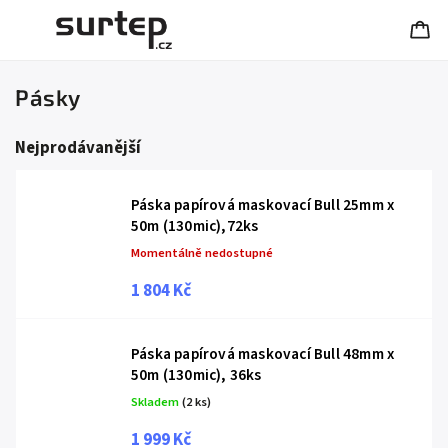
Pásky
Nejprodávanější
Páska papírová maskovací Bull 25mm x
50m (130mic),72ks
Momentálně nedostupné
1 804 Kč
Páska papírová maskovací Bull 48mm x
50m (130mic), 36ks
Skladem
(2 ks)
1 999 Kč