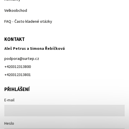
Velkoobchod
FAQ - Často kladené otázky
KONTAKT
Aleš Petrus a Simona Řebíčková
podpora
@
surtep.cz
+420312313800
+420312313801
PŘIHLÁŠENÍ
E-mail
Heslo