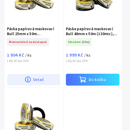
Páska papírová maskovací
Páska papírová maskovací
Bull 25mm x 50m
Bull 48mm x 50m (130mic),
(130mic),72ks
36ks
Momentálně nedostupné
Skladem
(2 ks)
1 804 Kč
1 999 Kč
/ ks
/ ks
1 491 Kč bez DPH
1 652 Kč bez DPH
Detail
Do košíku