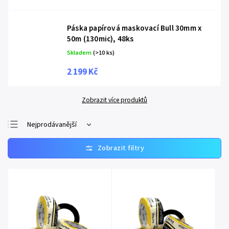
Páska papírová maskovací Bull 30mm x
50m (130mic), 48ks
Skladem
(>10 ks)
2 199 Kč
Zobrazit více produktů
Nejprodávanější
Nejlevnější
Nejdražší
Abecedně