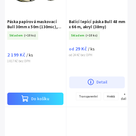
Páska papírová maskovací
Balící lepící páska Bull 48 mm
Bull 30mm x 50m (130mic),
x 66 m, akryl (38my)
48ks
Skladem
(>10 ks)
Skladem
(>10 ks)
29 Kč
od
/ ks
2 199 Kč
/ ks
od 24 Kč bez DPH
1 817 Kč bez DPH
Detail
+
Transparentní
Hnědá
Do košíku
další