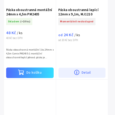
Páska oboustranná montážní
Páska oboustranná lepící
24mm x 4,5m PM2405
12mm x 9,1m, MJ1210
Skladem
(>10 ks)
Momentálně nedostupné
48 Kč
/ ks
24 Kč
od
/ ks
40 Kč bez DPH
od 20 Kč bez DPH
Páska oboustranná montážní 1ks 24mm x
4,5m Comix PM2405-1 montážní
oboustranně lepící pěnová páska je
vhodná na upevnění cedulí, montáž
zrcadel, nábytku a jiných aplikací, kde...
Do košíku
Detail