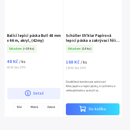
Balící lepící páska Bull 48 mm
Schüller Eh'klar Papírová
x 66 m, akryl, (42my)
lepicí páska a zakrývací fólie
v 1, 140 cm x 33 m
Skladem
(>10 ks)
Skladem
(10 ks)
48 Kč
168 Kč
/ ks
/ ks
40 Kč bez DPH
139 Kč bez DPH
Osvědčená kombinace zakrývací
fólie/papíru a lepicí pásky, k rychlému a
velkoplošnému zakrytí ve...
Detail
+
Bílá
Modrá
Zelená
Černá
Červená
Oranžová
Do košíku
další