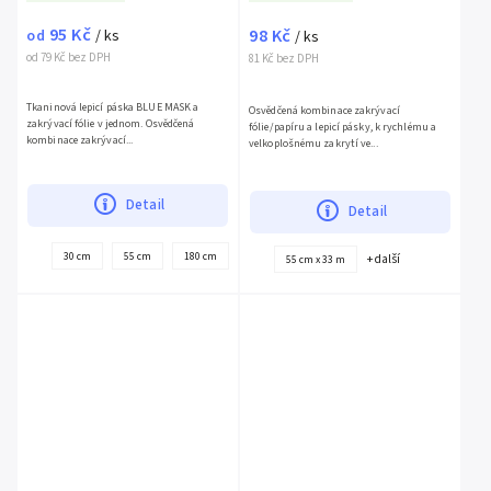
95 Kč
98 Kč
od
/ ks
/ ks
od 79 Kč bez DPH
81 Kč bez DPH
Tkaninová lepicí páska BLUE MASK a
Osvědčená kombinace zakrývací
zakrývací fólie v jednom. Osvědčená
fólie/papíru a lepicí pásky, k rychlému a
kombinace zakrývací...
velkoplošnému zakrytí ve...
Detail
Detail
+
30 cm
55 cm
180 cm
110 cm
140 cm
+ další
55 cm x 33 m
další