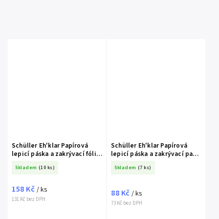
Schüller Eh'klar Papírová
Schüller Eh'klar Papírová
lepicí páska a zakrývací fólie
lepicí páska a zakrývací papír
v 1, 110 cm x 33 m
v 1, 30 cm x 20 m
Skladem
(10 ks)
Skladem
(7 ks)
158 Kč
/ ks
88 Kč
/ ks
131 Kč bez DPH
73 Kč bez DPH