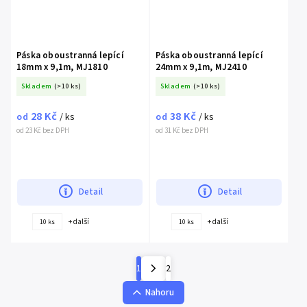
Páska oboustranná lepící
Páska oboustranná lepící
18mm x 9,1m, MJ1810
24mm x 9,1m, MJ2410
Skladem
(>10 ks)
Skladem
(>10 ks)
28 Kč
38 Kč
od
/ ks
od
/ ks
od 23 Kč bez DPH
od 31 Kč bez DPH
Detail
Detail
+ další
+ další
10 ks
10 ks
1
2
Nahoru