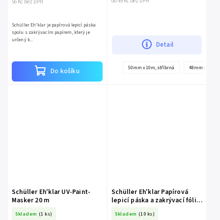
od 49 Kč bez DPH
56 Kč bez DPH
Schüller Eh'klar je papírová lepicí páska
spolu s zakrývacím papírem, který je
určený k...
Detail
50mm x 10m, stříbrná
48mm x 50m, č
Do košíku
Schüller Eh'klar UV-Paint-
Schüller Eh'klar Papírová
Masker 20 m
lepicí páska a zakrývací fólie
v 1, 55 cm x 33 m
Skladem
(1 ks)
Skladem
(10 ks)