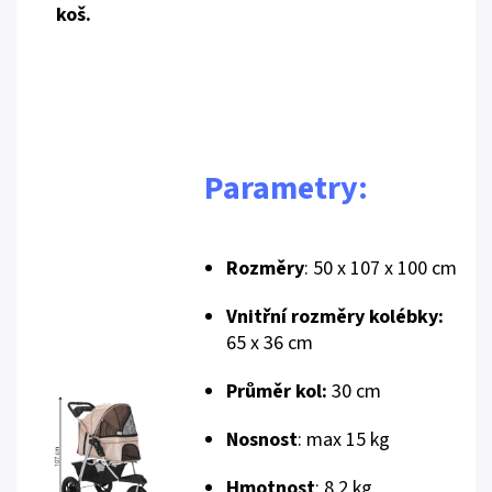
koš.
Parametry:
Rozměry
: 50 x 107 x 100 cm
Vnitřní rozměry kolébky:
65 x 36 cm
Průměr kol:
30 cm
Nosnost
: max 15 kg
Hmotnost
: 8,2 kg