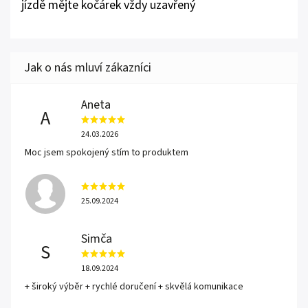
jízdě mějte kočárek vždy uzavřený
Aneta
A
24.03.2026
Moc jsem spokojený stím to produktem
25.09.2024
Simča
S
18.09.2024
+ široký výběr + rychlé doručení + skvělá komunikace