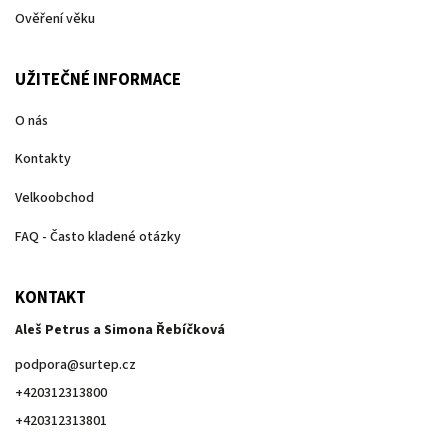
Ověření věku
UŽITEČNÉ INFORMACE
O nás
Kontakty
Velkoobchod
FAQ - Často kladené otázky
KONTAKT
Aleš Petrus a Simona Řebíčková
podpora
@
surtep.cz
+420312313800
+420312313801