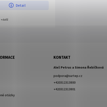
Detail
+ další
FORMACE
KONTAKT
Aleš Petrus a Simona Řebíčková
podpora
@
surtep.cz
+420312313800
+420312313801
ené otázky