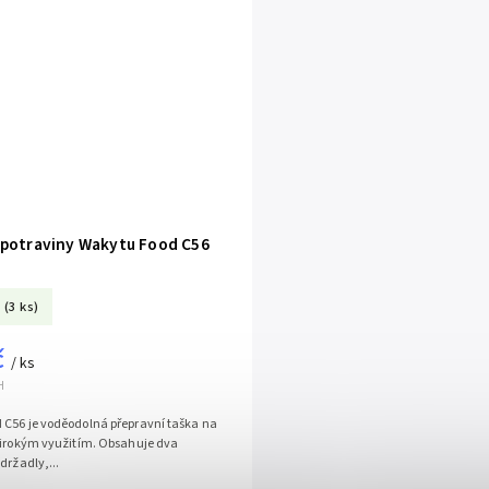
 potraviny Wakytu Food C56
(3 ks)
č
/ ks
H
 C56 je voděodolná přepravní taška na
 širokým využitím. Obsahuje dva
držadly,...