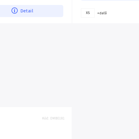
Detail
XS
+ další
Kód:
DMB0181