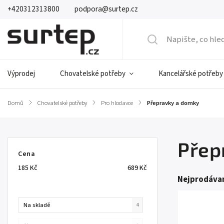
+420312313800
podpora@surtep.cz
Výprodej
Chovatelské potřeby
Kancelářské potřeby
Domů
/
Chovatelské potřeby
/
Pro hlodavce
/
Přepravky a domky
Přep
Cena
185
Kč
689
Kč
Nejprodávan
Na skladě
4