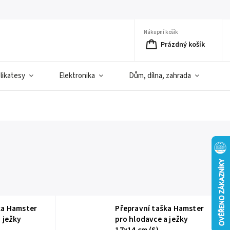
Nákupní košík
Prázdný košík
elikatesy
Elektronika
Dům, dílna, zahrada
D
ka Hamster
Přepravní taška Hamster
 ježky
pro hlodavce a ježky