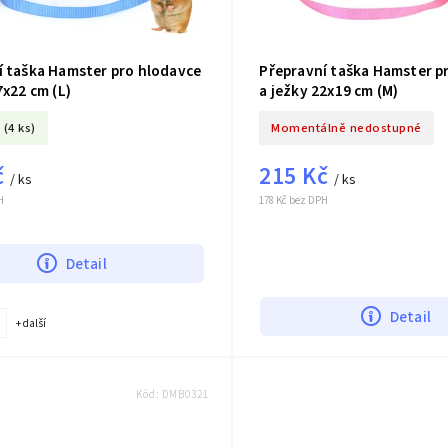
í taška Hamster pro hlodavce
Přepravní taška Hamster p
7x22 cm (L)
a ježky 22x19 cm (M)
(4 ks)
Momentálně nedostupné
č
215 Kč
/ ks
/ ks
H
178 Kč bez DPH
Detail
Detail
+ další
Kód:
DMB0321