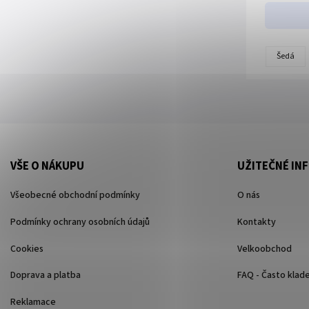
Šedá
VŠE O NÁKUPU
UŽITEČNÉ IN
Všeobecné obchodní podmínky
O nás
Podmínky ochrany osobních údajů
Kontakty
Cookies
Velkoobchod
Doprava a platba
FAQ - Často klad
Reklamace