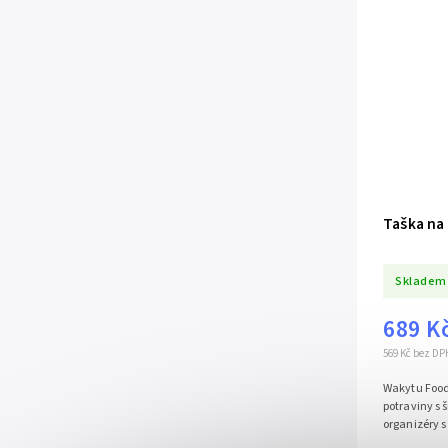
Taška na
Skladem
689 K
569 Kč bez DP
Wakytu Food
potraviny s
organizéry s 