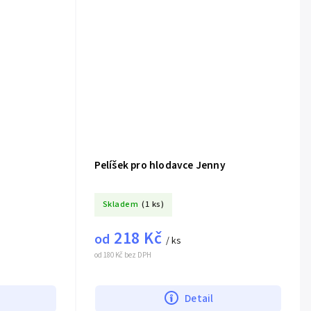
Pelíšek pro hlodavce Jenny
Skladem
(1 ks)
218 Kč
od
/ ks
od 180 Kč bez DPH
Detail