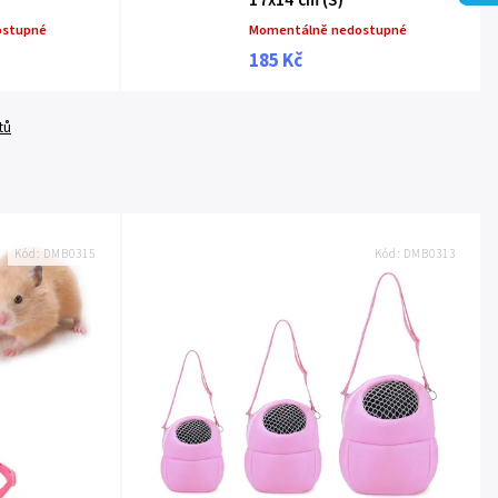
17x14 cm (S)
ostupné
Momentálně nedostupné
185 Kč
tů
Kód:
DMB0315
Kód:
DMB0313