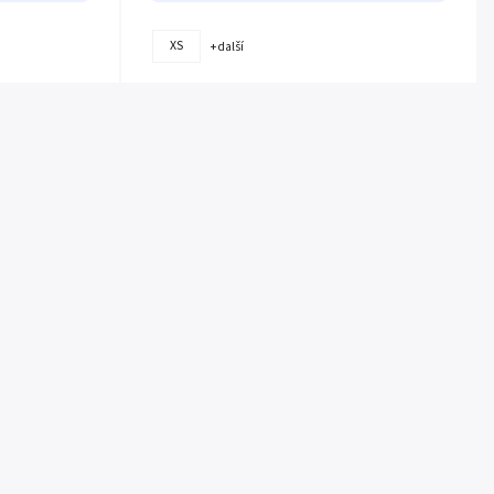
XS
+ další