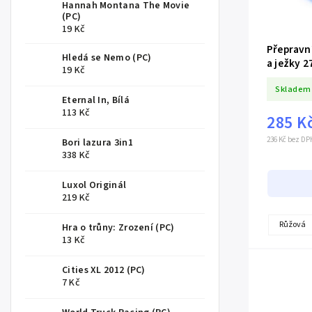
Hannah Montana The Movie
(PC)
19 Kč
Přepravn
Hledá se Nemo (PC)
a ježky 2
19 Kč
Skladem
Eternal In, Bílá
113 Kč
285 K
236 Kč bez DP
Bori lazura 3in1
338 Kč
Luxol Originál
219 Kč
Růžová
Hra o trůny: Zrození (PC)
13 Kč
Cities XL 2012 (PC)
7 Kč