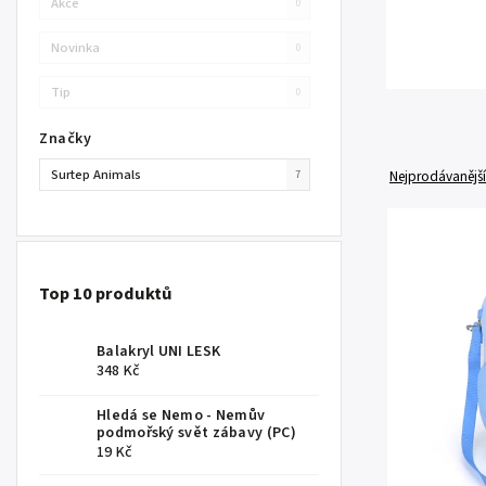
Akce
0
Novinka
0
Tip
0
Značky
Surtep Animals
Nejprodávanější
7
Top 10 produktů
Balakryl UNI LESK
348 Kč
Hledá se Nemo - Nemův
podmořský svět zábavy (PC)
19 Kč