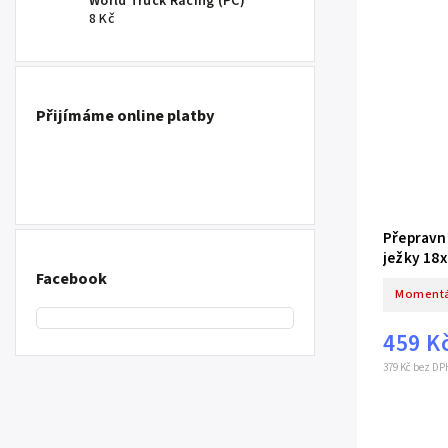
World Truck Racing (PC)
8 Kč
Přijímáme online platby
Přepravní
ježky 18
Facebook
Momentá
459 K
379 Kč bez DP