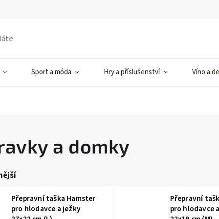
Sport a móda
Hry a příslušenství
Víno a d
ravky a domky
ější
Přepravní taška Hamster
Přepravní taš
pro hlodavce a ježky
pro hlodavce a