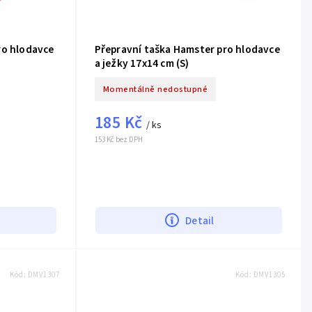
ro hlodavce
Přepravní taška Hamster pro hlodavce
a ježky 17x14 cm (S)
Momentálně nedostupné
185 Kč
/ ks
153 Kč bez DPH
Detail
Kód:
DMV1307
Kód:
DMV1305