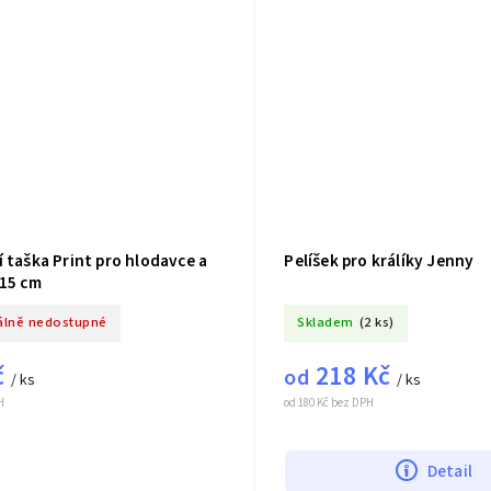
 taška Print pro hlodavce a
Pelíšek pro králíky Jenny
x15 cm
lně nedostupné
Skladem
(2 ks)
č
218 Kč
od
/ ks
/ ks
H
od 180 Kč bez DPH
Detail