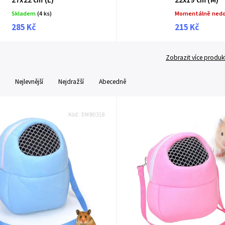
27x22 cm (L)
22x19 cm (M)
Skladem
(4 ks)
Momentálně ned
285 Kč
215 Kč
Zobrazit více produk
Nejlevnější
Nejdražší
Abecedně
Kód:
DMB0318