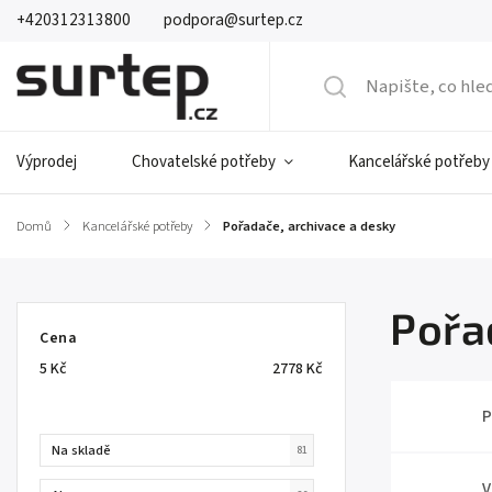
+420312313800
podpora@surtep.cz
Výprodej
Chovatelské potřeby
Kancelářské potřeby
Domů
/
Kancelářské potřeby
/
Pořadače, archivace a desky
Pořa
Cena
5
Kč
2778
Kč
P
Na skladě
81
V