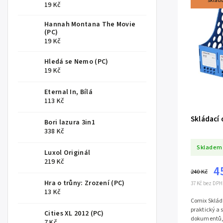
sklad
19 Kč
Hannah Montana The Movie
(PC)
19 Kč
Hledá se Nemo (PC)
19 Kč
Eternal In, Bílá
113 Kč
Skládací 
Bori lazura 3in1
338 Kč
Skladem
Luxol Originál
219 Kč
4
240 Kč
Hra o trůny: Zrození (PC)
37 Kč bez DPH
13 Kč
Comix Skláda
praktický a 
Cities XL 2012 (PC)
dokumentů, 
7 Kč