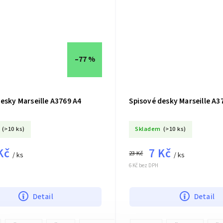
–77 %
esky Marseille A3769 A4
Spisové desky Marseille A3
(>10 ks)
Skladem
(>10 ks)
Kč
7 Kč
23 Kč
/ ks
/ ks
6 Kč bez DPH
Detail
Detail