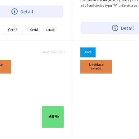
rozlišovačem A4 (A1812) jsou vysoce 
zér je rozdělen do čtyř modulů,...
závěsné desky typu "V" určené pro 
Detail
volné papíry formátu A4. Tyto desky j
Detail
Černá
Šedá
+ další
Kód:
PAP5993
Akce
ce
Likvidace
ů
skladů
–68 %