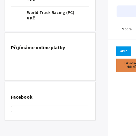
Tento organi
World Truck Racing (PC)
8 Kč
Modrá
Přijímáme online platby
Akce
Likvida
sklad
Facebook