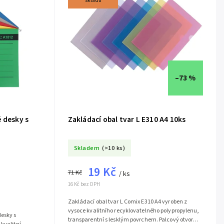
skladů
–73 %
 desky s
Zakládací obal tvar L E310 A4 10ks
Skladem
(>10 ks)
19 Kč
71 Kč
/ ks
16 Kč bez DPH
Zakládací obal tvar L Comix E310 A4 vyroben z
vysoce kvalitního recyklovatelného polypropylenu,
esky s
transparentní s lesklým povrchem. Palcový otvor