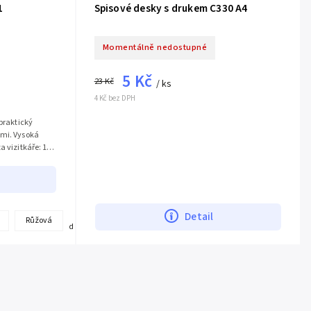
1
Spisové desky s drukem C330 A4
Momentálně nedostupné
5 Kč
23 Kč
/ ks
4 Kč bez DPH
 praktický
ami. Vysoká
a vizitkáře: 120
Detail
+
Růžová
další