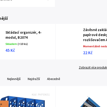
ější
Závěsné zaklá
Skládací organizér, 4-
papírové desk
modul, B2074
rozlišovačem 
Skladem
(>10 ks)
Momentálně ned
45 Kč
22 Kč
Zobrazit více produk
Nejlevnější
Nejdražší
Abecedně
Kód:
PAP59651
ce