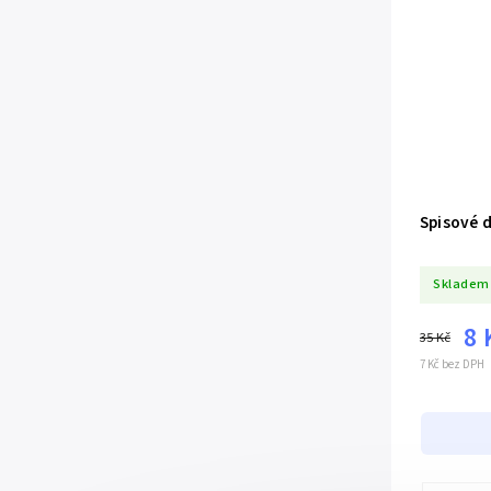
Spisové d
Skladem
8 
35 Kč
7 Kč bez DPH