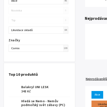
Akce
86
Novinka
0
Nejprodávan
Tip
0
Likvidace skladů
84
Značky
Comix
109
Top 10 produktů
Nejprodávanější
Balakryl UNI LESK
348 Kč
Akce
Hledá se Nemo - Nemův
Likvida
podmořský svět zábavy (PC)