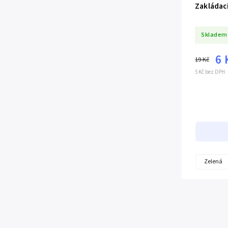
Zakládac
Skladem
6 
19 Kč
5 Kč bez DPH
Zelená