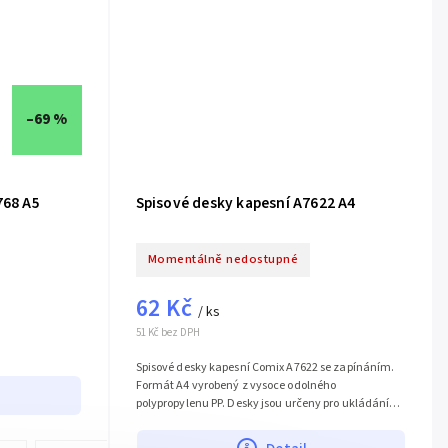
–69 %
768 A5
Spisové desky kapesní A7622 A4
Momentálně nedostupné
62 Kč
/ ks
51 Kč bez DPH
Spisové desky kapesní Comix A7622 se zapínáním.
Formát A4 vyrobený z vysoce odolného
polypropylenu PP. Desky jsou určeny pro ukládání
důležitých dokumentů a složek. Chrání proti...