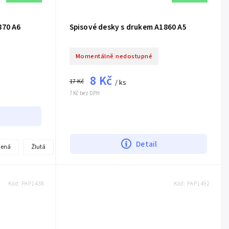
870 A6
Spisové desky s drukem A1860 A5
Momentálně nedostupné
8 Kč
17 Kč
/ ks
7 Kč bez DPH
Detail
+
vená
Žlutá
další
Kód:
PAP1438
Kód:
PAP1492