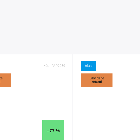
Kód:
PAP2039
Akce
ce
Likvidace
ů
skladů
–77 %