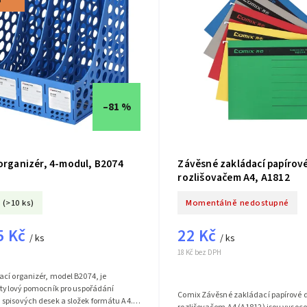
ů
–81 %
organizér, 4-modul, B2074
Závěsné zakládací papírové
rozlišovačem A4, A1812
(>10 ks)
Momentálně nedostupné
5 Kč
22 Kč
/ ks
/ ks
18 Kč bez DPH
cí organizér, model B2074, je
stylový pomocník pro uspořádání
Comix Závěsné zakládací papírové d
spisových desek a složek formátu A4.