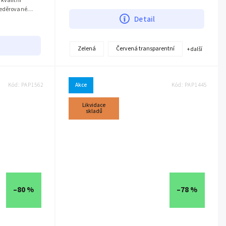
kvalitní
umožňuje snadný přístup k...
neděrované
Detail
sou...
Zelená
Červená transparentní
+ další
Kód:
PAP1562
Akce
Kód:
PAP1445
Likvidace
skladů
–80 %
–78 %