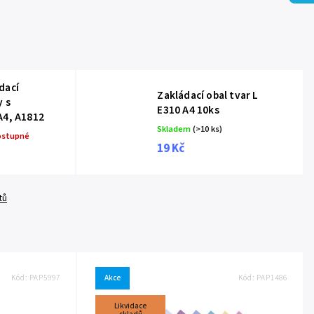
dací
Zakládací obal tvar L
y s
E310 A4 10ks
A4, A1812
Skladem
(>10 ks)
ostupné
19 Kč
tů
Kód:
PAP5997
Akce
Kód:
PAP1486
Likvidace