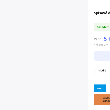
Spisové 
Skladem
5 
22 Kč
4 Kč bez DPH
Modrá
Akce
Likvida
sklad