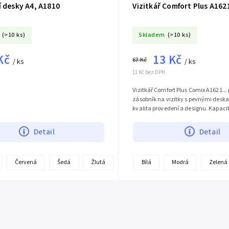
í desky A4, A1810
Vizitkář Comfort Plus A162
(>10 ks)
Skladem
(>10 ks)
Kč
13 Kč
67 Kč
/ ks
/ ks
11 Kč bez DPH
Vizitkář Comfort Plus Comix A1621...
zásobník na vizitky s pevnými desk
kvalita provedení a designu. Kapacit
vizitek. Proč právě tento...
Detail
Detail
+
Červená
Šedá
Žlutá
Bílá
Modrá
Zelená
další