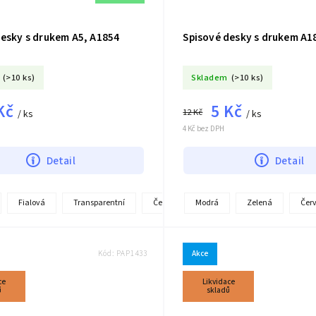
desky s drukem A5, A1854
Spisové desky s drukem A1
(>10 ks)
Skladem
(>10 ks)
Kč
5 Kč
12 Kč
/ ks
/ ks
4 Kč bez DPH
Detail
Detail
+
Fialová
Transparentní
Červená
Modrá
Zelená
Čer
další
Kód:
PAP1433
Akce
ce
Likvidace
ů
skladů