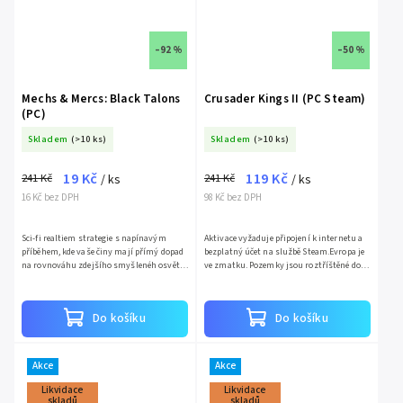
–92 %
–50 %
Mechs & Mercs: Black Talons
Crusader Kings II (PC Steam)
(PC)
Skladem
(>10 ks)
Skladem
(>10 ks)
19 Kč
119 Kč
241 Kč
241 Kč
/ ks
/ ks
16 Kč bez DPH
98 Kč bez DPH
Sci-fi realtiem strategie s napínavým
Aktivace vyžaduje připojení k internetu a
příběhem, kde vaše činy mají přímý dopad
bezplatný účet na službě Steam.Evropa je
na rovnováhu zdejšího smyšlenéh osvěta.
ve zmatku. Pozemky jsou roztříštěné do
Dostanete možnost vylepšovat si své
drobných lén, císař bojuje s papežem, a
jednotky a navštívit 5...
Svatý otec...
Do košíku
Do košíku
Akce
Akce
Likvidace
Likvidace
skladů
skladů