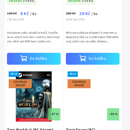
Skladem
(>10 ks)
Skladem
(>10 ks)
8 Kč
29 Kč
120 Kč
180 Kč
/ ks
/ ks
7 Kč bez DPH
24 Kč bez DPH
Vstupte do světa závodů tahačů. Usaďte
Aktivace vyžaduje připojení k internetu a
se za volant monster s motory, které mají
bezplatný účet na službě Steam.Předveďte
sílu větší než 4000 koní, takže umí
svůj jízdní styl ve světě, kterému
zrychlit jako superauta.Vyzkoušejte své
dominuje volný styl a riskování. Udělejte
schopnosti v...
na své protivníky...
Do košíku
Do košíku
Akce
Akce
Likvidace
Likvidace
skladů
skladů
–87 %
–89 %
Two Worlds II (PC Steam)
Train Fever (PC)