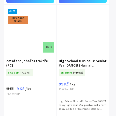
Akce
Likvidace
skladů
–89 %
Zataženo, obačas trakaře
High School Musical 3: Senior
(PC)
Year DANCE! (Hannah
Montana - PC)
Skladem
(>10 ks)
Skladem
(>10 ks)
99 Kč
/ ks
9 Kč
83 Kč
/ ks
82 Kč bez DPH
7 Kč bez DPH
High School Musical 3: Senior Year DANCE!
poskytuje fanouškům prozkoumat a zažít
zábavu, sílu a příliv energie, která se
skrývá v hudbě a písních ze všech tří