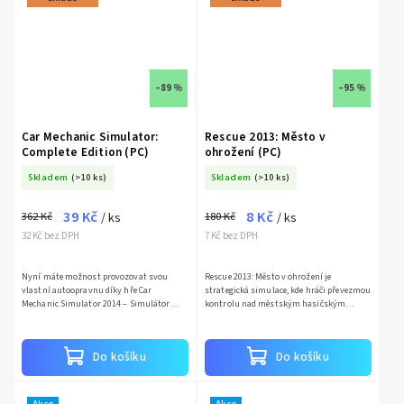
–89 %
–95 %
Car Mechanic Simulator:
Rescue 2013: Město v
Complete Edition (PC)
ohrožení (PC)
Skladem
(>10 ks)
Skladem
(>10 ks)
39 Kč
8 Kč
362 Kč
180 Kč
/ ks
/ ks
32 Kč bez DPH
7 Kč bez DPH
Nyní máte možnost provozovat svou
Rescue 2013: Město v ohrožení je
vlastní autoopravnu díky hře Car
strategická simulace, kde hráči převezmou
Mechanic Simulator 2014 – Simulátor
kontrolu nad městským hasičským
automechanika od společnosti PlayWay.
oddělením. Hráči...
Hra Car Mechanic Simulator 2014 –...
Do košíku
Do košíku