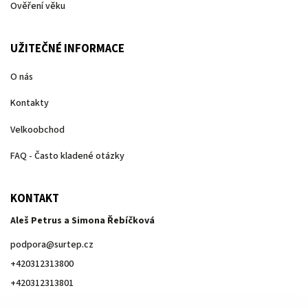
Ověření věku
UŽITEČNÉ INFORMACE
O nás
Kontakty
Velkoobchod
FAQ - Často kladené otázky
KONTAKT
Aleš Petrus a Simona Řebíčková
podpora
@
surtep.cz
+420312313800
+420312313801