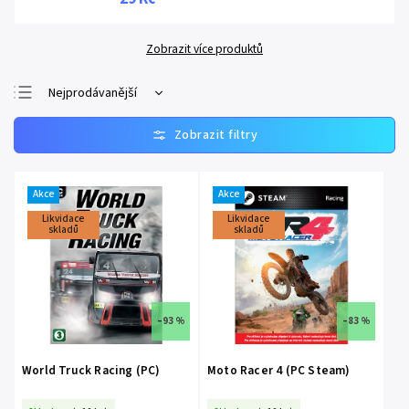
Zobrazit více produktů
Nejprodávanější
Nejlevnější
Nejdražší
Abecedně
Akce
Akce
Likvidace
Likvidace
skladů
skladů
–93 %
–83 %
World Truck Racing (PC)
Moto Racer 4 (PC Steam)