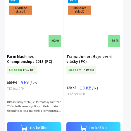
Akce
Akce
Likvidace
Likvidace
skladů
skladů
–92 %
–89 %
Farm Machines
Trainz Junior: Moje první
Championships 2013 (PC)
vláčky (PC)
Skladem
(>10 ks)
Skladem
(>10 ks)
9 Kč
120 Kč
/ ks
13 Kč
120 Kč
/ ks
7 Kč bez DPH
11 Kč bez DPH
Hledáte nový strhující farmářský zážitek?
Zúčastněte se nejvyšší soutěže farmářů.
Usedněte za kola traktorů a kombajnů a
zjistěte, kdo je ten nejrychlejší a
nejpečlivější...
Do košíku
Do košíku