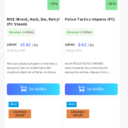
–70 %
–93 %
RIVE: Wreck, Hack, Die, Retry!
Police Tactics: Imperio (PC)
(PC Steam)
Skladem
(>10 ks)
Skladem
(>10 ks)
35 Kč
8 Kč
120 Kč
120 Kč
/ ks
/ ks
29 Kč bez DPH
7 Kč bez DPH
Aktivace vyžaduje připojení k internetu a
Ve hře POLICE TACTICS: IMPERIO
bezplatný účet na službě Steam.360
odstartujete kariéru ambiciózního
stupňová robotická střílečka, na kterou
policejního velitele v Newport Falls,
jste možná čekali. Navíc ve velmi
špinavém městě prolezlém korupcí. Jste
slušivém vizuálu a s...
odpovědní za prosazování zákona a...
Do košíku
Do košíku
Akce
Akce
Likvidace
Likvidace
skladů
skladů