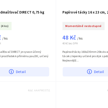
Odmašťovač DIRECT 0,75 kg
Papírové tácky 16 x 23 cm, 
(4 ks)
Momentálně nedostupné
č
48 Kč
/ ks
/ ks
H
40 Kč bez DPH
ašťovač DIRECT je vysoce účinný
Papírové tácky 160x230mm 20ks kval
 prostředek k přímému použití, určený
tácek z lepenky určené pro styk s po
Nejlevnější...
Detail
Detail
Kód:
AAAPM03751