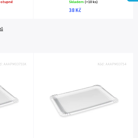
ostupné
Skladem
(>10 ks)
38 Kč
tů
d:
AAAPM03755K
Kód:
AAAPM03754