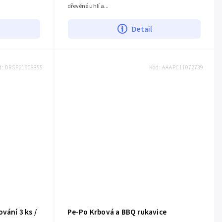
dřevěné uhlí a...
Detail
d:
DRSP21608855
Kód:
AAAPC11072739
vání 3 ks /
Pe-Po Krbová a BBQ rukavice