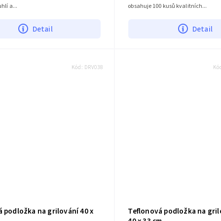
lí a...
obsahuje 100 kusů kvalitních...
Detail
Detail
Kód:
DRV038
Kó
 podložka na grilování 40 x
Teflonová podložka na grilo
40 x 33 cm