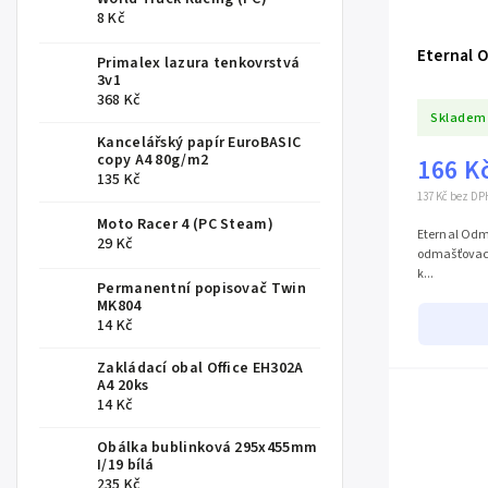
8 Kč
Eternal 
Primalex lazura tenkovrstvá
3v1
368 Kč
Skladem
Kancelářský papír EuroBASIC
copy A4 80g/m2
166 K
135 Kč
137 Kč bez DP
Moto Racer 4 (PC Steam)
Eternal Odm
29 Kč
odmašťovací
k...
Permanentní popisovač Twin
MK804
14 Kč
Zakládací obal Office EH302A
A4 20ks
14 Kč
Obálka bublinková 295x455mm
I/19 bílá
235 Kč