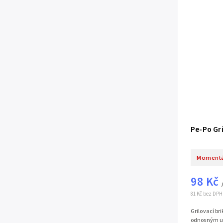
Pe-Po Gri
Momentá
98 Kč
81 Kč bez DPH
Grilovací bri
odnosným uc