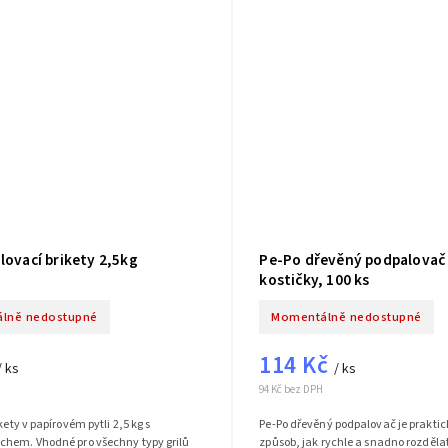
lovací brikety 2,5kg
Pe-Po dřevěný podpalovač
kostičky, 100 ks
lně nedostupné
Momentálně nedostupné
114 Kč
/ ks
/ ks
94 Kč bez DPH
kety v papírovém pytli 2,5 kg s
Pe-Po dřevěný podpalovač je praktick
hem. Vhodné pro všechny typy grilů
způsob, jak rychle a snadno rozděla