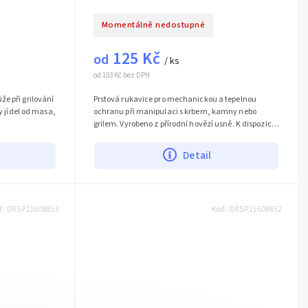
Momentálně nedostupné
125 Kč
od
/ ks
od 103 Kč bez DPH
e při grilování
Prstová rukavice pro mechanickou a tepelnou
py jídel od masa,
ochranu při manipulaci s krbem, kamny nebo
grilem. Vyrobeno z přírodní hovězí usně. K dispozici
na...
Detail
d:
DRSP21608853
Kód:
DRSP21608852