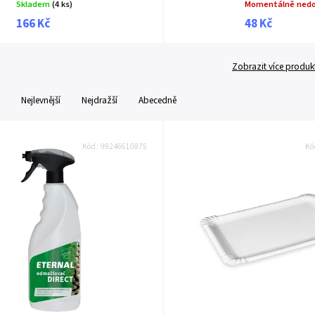
Skladem
(4 ks)
Momentálně ned
166 Kč
48 Kč
Zobrazit více produk
Nejlevnější
Nejdražší
Abecedně
Kód:
99246610875
Kó