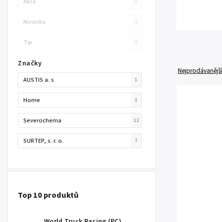
Akce
0
Novinka
0
Tip
0
Značky
Nejprodávanější
AUSTIS a. s
1
Home
3
Severochema
12
SURTEP, s. r. o.
7
Top 10 produktů
World Truck Racing (PC)