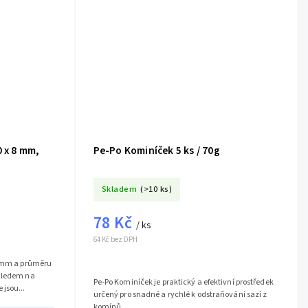
0 x 8 mm,
Pe-Po Kominíček 5 ks / 70g
Skladem
(>10 ks)
78 Kč
/ ks
64 Kč bez DPH
0 mm a průměru
ohledem na
Pe-Po Kominíček je praktický a efektivní prostředek
jsou...
určený pro snadné a rychlé k odstraňování sazí z
komínů...