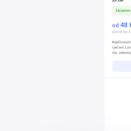
Skladem
48 
od
od 40 Kč bez 
Nepřilnavá t
i pečení. Lze
ryb, zeleniny 