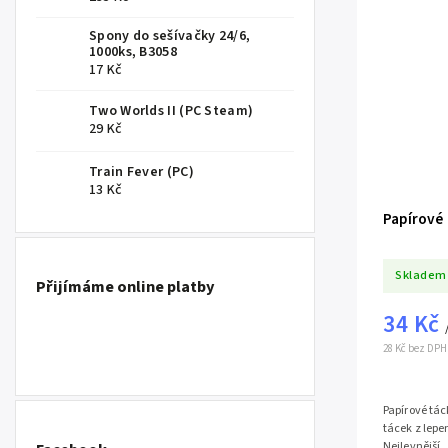
Spony do sešívačky 24/6,
1000ks, B3058
17 Kč
Two Worlds II (PC Steam)
29 Kč
Train Fever (PC)
13 Kč
Papírové 
Skladem
Přijímáme online platby
34 Kč
28 Kč bez DPH
Papírové tá
tácek z lepe
Nejlevnější..