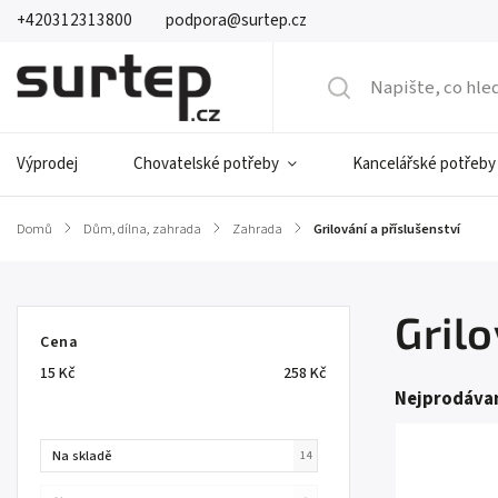
+420312313800
podpora@surtep.cz
Výprodej
Chovatelské potřeby
Kancelářské potřeby
Domů
/
Dům, dílna, zahrada
/
Zahrada
/
Grilování a příslušenství
Grilo
Cena
15
Kč
258
Kč
Nejprodávan
Na skladě
14