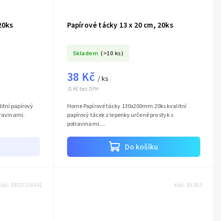
20ks
Papírové tácky 13 x 20 cm, 20ks
Skladem
(>10 ks)
38 Kč
/ ks
31 Kč bez DPH
itní papírový
Home Papírové tácky 130x200mm 20ks kvalitní
travinami.
papírový tácek z lepenky určené pro styk s
potravinami....
Do košíku
Kód:
DRSP216941
Kód:
BL303