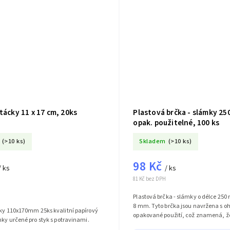
tácky 11 x 17 cm, 20ks
Plastová brčka - slámky 25
opak. použitelné, 100 ks
(>10 ks)
Skladem
(>10 ks)
98 Kč
/ ks
/ ks
81 Kč bez DPH
Plastová brčka - slámky o délce 25
8 mm. Tyto brčka jsou navržena s 
cky 110x170mm 25ks kvalitní papírový
opakované použití, což znamená, že 
nky určené pro styk s potravinami.
.