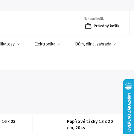
Nákupní košík
Prázdný košík
elikatesy
Elektronika
Dům, dílna, zahrada
D
 16 x 23
Papírové tácky 13 x 20
cm, 20ks