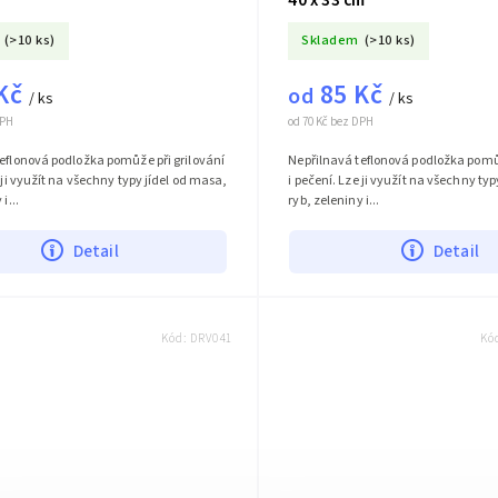
(>10 ks)
Skladem
(>10 ks)
Kč
85 Kč
od
/ ks
/ ks
DPH
od 70 Kč bez DPH
eflonová podložka pomůže při grilování
Nepřilnavá teflonová podložka pomůž
 ji využít na všechny typy jídel od masa,
i pečení. Lze ji využít na všechny ty
i...
ryb, zeleniny i...
Detail
Detail
Kód:
DRV041
Kó