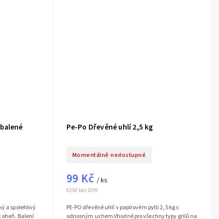
 balené
Pe-Po Dřevěné uhlí 2,5 kg
Momentálně nedostupné
99 Kč
/ ks
82 Kč bez DPH
ý a spolehlivý
PE-PO dřevěné uhlí v papírovém pytli 2,5 kg s
t oheň. Balení
odnosným uchem.Vhodné pro všechny typy grilů na