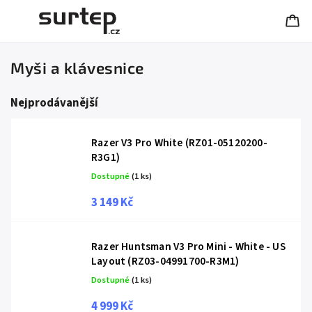
Myši a klávesnice
Nejprodávanější
Razer V3 Pro White (RZ01-05120200-
R3G1)
Dostupné
(1 ks)
3 149 Kč
Razer Huntsman V3 Pro Mini - White - US
Layout (RZ03-04991700-R3M1)
Dostupné
(1 ks)
4 999 Kč