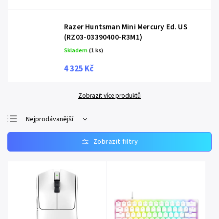
Razer Huntsman Mini Mercury Ed. US
(RZ03-03390400-R3M1)
Skladem
(1 ks)
4 325 Kč
Zobrazit více produktů
Nejprodávanější
Nejlevnější
Nejdražší
Abecedně