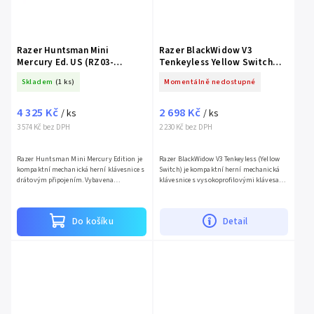
Razer Huntsman Mini
Razer BlackWidow V3
Mercury Ed. US (RZ03-
Tenkeyless Yellow Switch
03390400-R3M1)
(RZ03-03491800-R3M1)
Skladem
(1 ks)
Momentálně nedostupné
4 325 Kč
2 698 Kč
/ ks
/ ks
3 574 Kč bez DPH
2 230 Kč bez DPH
Razer Huntsman Mini Mercury Edition je
Razer BlackWidow V3 Tenkeyless (Yellow
kompaktní mechanická herní klávesnice s
Switch) je kompaktní herní mechanická
drátovým připojením. Vybavena
klávesnice s vysokoprofilovými klávesami
klasickými vysokoprofilovými klávesami
a spínači Razer Yellow pro tichý a rychlý
a Red Switch spínači pro...
stisk. Nabízí...
Do košíku
Detail