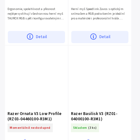
Ergonomie, spolehlivost a přesnost
Herní myš Speedlink Zavos s optickým
nejlépe vystihují všestrannou herní myš
snímačem a RGB podsvícením je ideální
TAUROX RGB s pěti konfigurovatelnými
pro amatérské i profesionální hráče.
tlačítky a dvěma přepínači dpi. Její
Vyniká všestranností, přesností a stylem.
vícebarevné osvětlení RGB...
Má pět tlačítek, dva...
Detail
Detail
Razer Ornata V3 Low Profile
Razer Basilisk V3 (RZ01-
(RZ03-04460100-R3M1)
04000100-R3M1)
Momentálně nedostupné
Skladem
(3 ks)