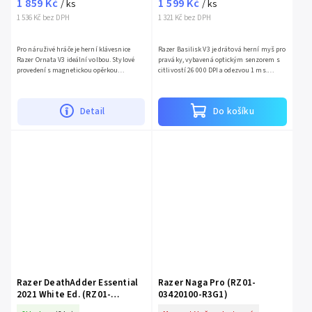
1 859 Kč
1 599 Kč
/ ks
/ ks
1 536 Kč bez DPH
1 321 Kč bez DPH
Pro náruživé hráče je herní klávesnice
Razer Basilisk V3 je drátová herní myš pro
Razer Ornata V3 ideální volbou. Stylové
praváky, vybavená optickým senzorem s
provedení s magnetickou opěrkou
citlivostí 26 000 DPI a odezvou 1 ms.
zajišťuje pohodlí pro vaše zápěstí,
Nabízí 11 programovatelných tlačítek a
nízkoprofilové klávesy s...
hyperscroll kolečko...
Detail
Do košíku
Razer DeathAdder Essential
Razer Naga Pro (RZ01-
2021 White Ed. (RZ01-
03420100-R3G1)
03850200-R3M1)