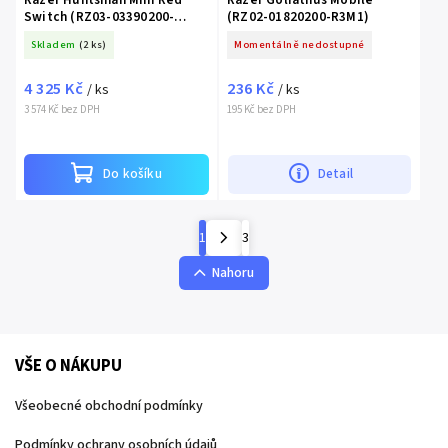
Switch (RZ03-03390200-
(RZ02-01820200-R3M1)
R3M1)
Skladem
(2 ks)
Momentálně nedostupné
4 325 Kč
236 Kč
/ ks
/ ks
3 574 Kč bez DPH
195 Kč bez DPH
Do košíku
Detail
1
3
Nahoru
VŠE O NÁKUPU
Všeobecné obchodní podmínky
Podmínky ochrany osobních údajů