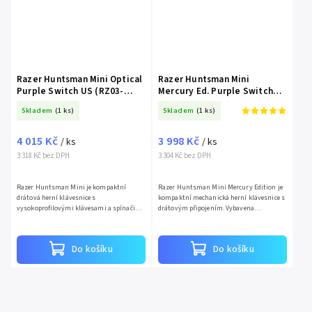
Razer Huntsman Mini Optical
Razer Huntsman Mini
Purple Switch US (RZ03-
Mercury Ed. Purple Switch
03390100-R3M1)
US (RZ03-03390300-R3M1)
Skladem
(1 ks)
Skladem
(1 ks)
4 015 Kč
3 998 Kč
/ ks
/ ks
3 318 Kč bez DPH
3 304 Kč bez DPH
Razer Huntsman Mini je kompaktní
Razer Huntsman Mini Mercury Edition je
drátová herní klávesnice s
kompaktní mechanická herní klávesnice s
vysokoprofilovými klávesami a spínači
drátovým připojením. Vybavena
Razer Opto-Mechanical (Purple Switch).
klasickými vysokoprofilovými klávesami
Nabízí americkou (mezinárodní)...
a Purple Switch spínači,...
Do košíku
Do košíku