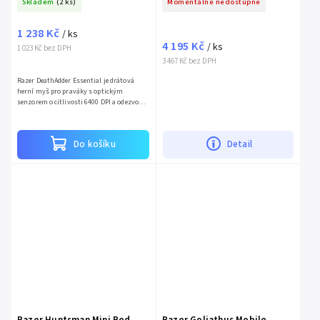
Skladem
(2 ks)
Momentálně nedostupné
1 238 Kč
/ ks
4 195 Kč
/ ks
1 023 Kč bez DPH
3 467 Kč bez DPH
Razer DeathAdder Essential je drátová
herní myš pro praváky s optickým
senzorem o citlivosti 6400 DPI a odezvou 1
ms. Myš má 5 tlačítek a klasické kolečko,
což zajišťuje snadné...
Do košíku
Detail
Razer Huntsman Mini Red
Razer Goliathus Mobile