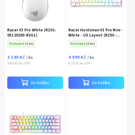
Razer V3 Pro White (RZ01-
Razer Huntsman V3 Pro Mini -
05120200-R3G1)
White - US Layout (RZ03-
04991700-R3M1)
Dostupné
(1 ks)
Dostupné
(1 ks)
3 149 Kč
4 999 Kč
/ ks
/ ks
2 602 Kč bez DPH
4 131 Kč bez DPH
Do košíku
Do košíku