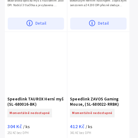
bezdrátová optická myš s rozlišením 1600
dokonalým herním nástrojem. S optickým
DPI. Nabízí 3 tlačítka a je vybavena
senzorem až 4 200 DPI přesně sleduje
miniaturním senzorem. Součástí balení je
každý pohyb, což je ideální pro hry
bezdrátový USB...
vyžadující rychlost a...
Detail
Detail
Speedlink TAUROX Herní myš
Speedlink ZAVOS Gaming
(SL-680016-BK)
Mouse, (SL-680022-RRBK)
Momentálně nedostupné
Momentálně nedostupné
304 Kč
412 Kč
/ ks
/ ks
251 Kč bez DPH
341 Kč bez DPH