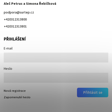
Aleš Petrus a Simona Řebíčková
podpora
@
surtep.cz
+420312313800
+420312313801
PŘIHLÁŠENÍ
E-mail
Heslo
Nová registrace
Přihlásit se
Zapomenuté heslo