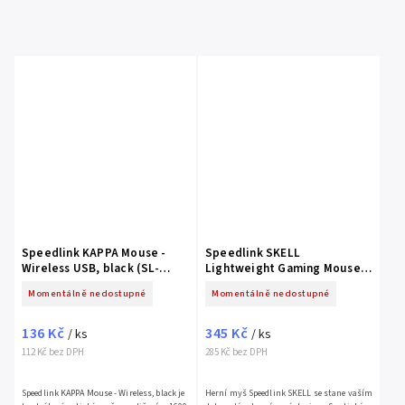
Speedlink KAPPA Mouse -
Speedlink SKELL
Wireless USB, black (SL-
Lightweight Gaming Mouse,
630011-BK)
black (SL-680020-BK)
Momentálně nedostupné
Momentálně nedostupné
136 Kč
345 Kč
/ ks
/ ks
112 Kč bez DPH
285 Kč bez DPH
Speedlink KAPPA Mouse - Wireless, black je
Herní myš Speedlink SKELL se stane vaším