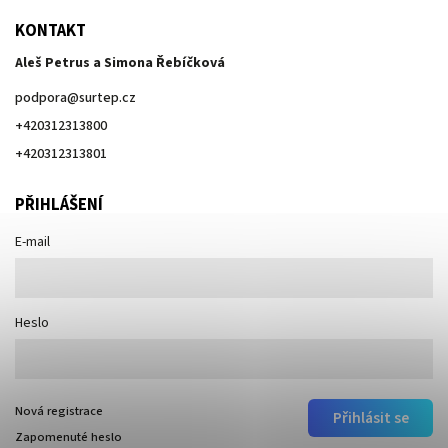
KONTAKT
Aleš Petrus a Simona Řebíčková
podpora
@
surtep.cz
+420312313800
+420312313801
PŘIHLÁŠENÍ
E-mail
Heslo
Nová registrace
Přihlásit se
Zapomenuté heslo