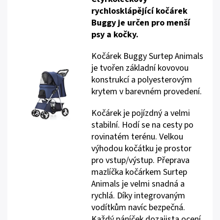
rychlosklápějící kočárek
Buggy je určen pro menší
psy a kočky.
Kočárek Buggy Surtep Animals
je tvořen základní kovovou
konstrukcí a polyesterovým
krytem v barevném provedení.
Kočárek je pojízdný a velmi
stabilní. Hodí se na cesty po
rovinatém terénu. Velkou
výhodou kočátku je prostor
pro vstup/výstup. Přeprava
mazlíčka kočárkem Surtep
Animals je velmi snadná a
rychlá. Díky integrovaným
vodítkům navíc bezpečná.
Každý páníček dozajista ocení