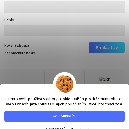
Heslo
Nová registrace
Přihlásit se
Zapomenuté heslo
Tento web používá soubory cookie. Dalším procházením tohoto
webu vyjadřujete souhlas s jejich používáním.. Více informací
zde
.
Souhlasím
Copyright 2026
Surtep
. Všechna práva vyhrazena.
Upravit nastavení cookies