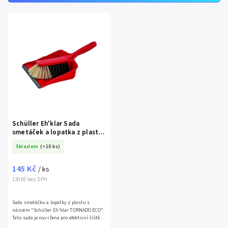
Nejdražší
Abecedně
Schüller Eh'klar Sada
smetáček a lopatka z plastu
TORNADO ECO, 21 x 20 cm
Skladem
(>10 ks)
145 Kč
/ ks
120 Kč bez DPH
Sada smetáčku a lopatky z plastu s
názvem "Schüller Eh'klar TORNADO ECO".
Tato sada je navržena pro efektivní čištění
a...