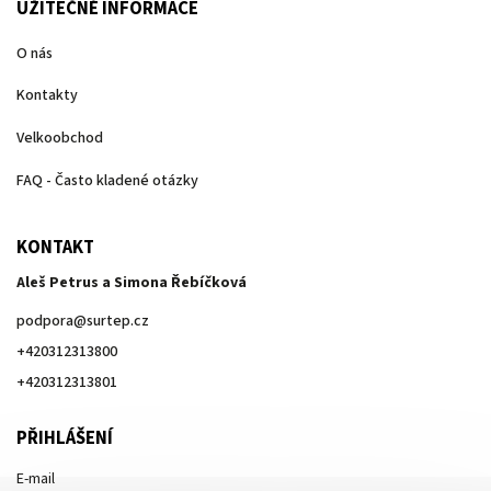
UŽITEČNÉ INFORMACE
O nás
Kontakty
Velkoobchod
FAQ - Často kladené otázky
KONTAKT
Aleš Petrus a Simona Řebíčková
podpora
@
surtep.cz
+420312313800
+420312313801
PŘIHLÁŠENÍ
E-mail