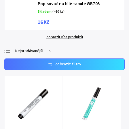
Popisovač na bílé tabule WB705
Skladem
(>10 ks)
16 Kč
Zobrazit více produktů
Nejprodávanější
Nejlevnější
Nejdražší
Abecedně