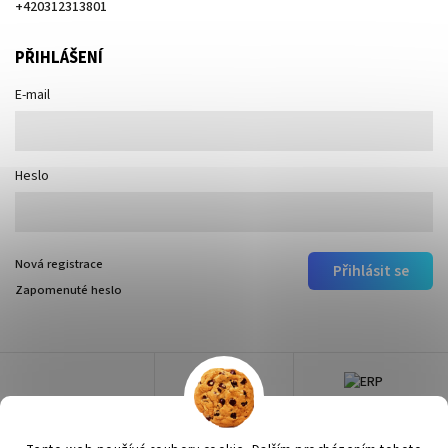
+420312313801
PŘIHLÁŠENÍ
E-mail
Heslo
Nová registrace
Přihlásit se
Zapomenuté heslo