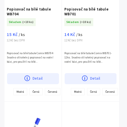
Popisovač na bílé tabule
Popisovač na bílé tabule
WB704
WB701
Skladem
(>10 ks)
Skladem
(>10 ks)
15 Kč
14 Kč
/ ks
/ ks
12 Kč bez DPH
12 Kč bez DPH
Popisovač na bílé tabule Comix WB704
Popisovač na bílé tabule Comix WB701-
Snadno stíratelný popisovač na vodní
12ks. Snadno stíratelný popisovač na
bázi, pro použití na bílé...
vodní bázi, pro použití na bílé...
Detail
Detail
+
+
Modrá
Černá
Červená
Modrá
Černá
Červená
další
další