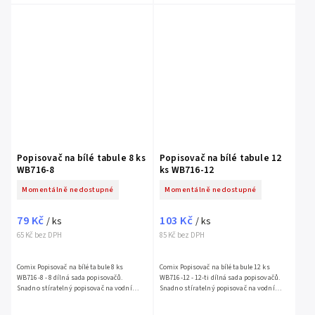
Popisovač na bílé tabule 8 ks
Popisovač na bílé tabule 12
WB716-8
ks WB716-12
Momentálně nedostupné
Momentálně nedostupné
79 Kč
103 Kč
/ ks
/ ks
65 Kč bez DPH
85 Kč bez DPH
Comix Popisovač na bílé tabule 8 ks
Comix Popisovač na bílé tabule 12 ks
WB716-8 - 8 dílná sada popisovačů.
WB716-12 - 12-ti dílná sada popisovačů.
Snadno stíratelný popisovač na vodní
Snadno stíratelný popisovač na vodní
bázi, pro...
bázi,...