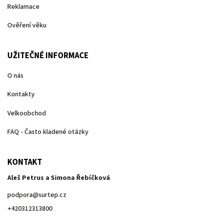
Reklamace
Ověření věku
UŽITEČNÉ INFORMACE
O nás
Kontakty
Velkoobchod
FAQ - Často kladené otázky
KONTAKT
Aleš Petrus a Simona Řebíčková
podpora
@
surtep.cz
+420312313800