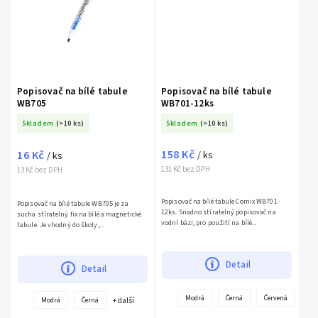
Popisovač na bílé tabule
Popisovač na bílé tabule
WB705
WB701-12ks
Skladem
(>10 ks)
Skladem
(>10 ks)
158 Kč
16 Kč
/ ks
/ ks
131 Kč bez DPH
13 Kč bez DPH
Popisovač na bílé tabule Comix WB701-
Popisovač na bílé tabule WB705 je za
12ks. Snadno stíratelný popisovač na
sucha stíratelný fix na bílé a magnetické
vodní bázi, pro použití na bílé...
tabule. Je vhodný do školy,...
Detail
Detail
+
Modrá
Černá
Červená
+ další
Modrá
Černá
další