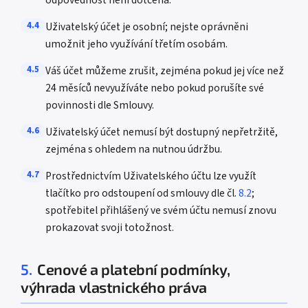
odpovědnost není dotčena.
4.4
Uživatelský účet je osobní; nejste oprávněni
umožnit jeho využívání třetím osobám.
4.5
Váš účet můžeme zrušit, zejména pokud jej více než
24 měsíců nevyužíváte nebo pokud porušíte své
povinnosti dle Smlouvy.
4.6
Uživatelský účet nemusí být dostupný nepřetržitě,
zejména s ohledem na nutnou údržbu.
4.7
Prostřednictvím Uživatelského účtu lze využít
tlačítko pro odstoupení od smlouvy dle čl.
8.2
;
spotřebitel přihlášený ve svém účtu nemusí znovu
prokazovat svoji totožnost.
5.
Cenové a platební podmínky,
výhrada vlastnického práva