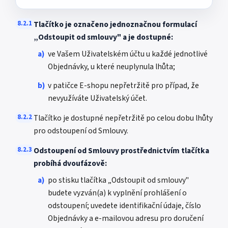
8.2.1
Tlačítko je označeno jednoznačnou formulací
„Odstoupit od smlouvy" a je dostupné:
a)
ve Vašem Uživatelském účtu u každé jednotlivé
Objednávky, u které neuplynula lhůta;
b)
v patičce E-shopu nepřetržitě pro případ, že
nevyužíváte Uživatelský účet.
8.2.2
Tlačítko je dostupné nepřetržitě po celou dobu lhůty
pro odstoupení od Smlouvy.
8.2.3
Odstoupení od Smlouvy prostřednictvím tlačítka
probíhá dvoufázově:
a)
po stisku tlačítka „Odstoupit od smlouvy"
budete vyzván(a) k vyplnění prohlášení o
odstoupení; uvedete identifikační údaje, číslo
Objednávky a e-mailovou adresu pro doručení