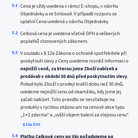
5.1
Cena je vždy uvedena v rámci E-shopu, v návrhu
Objednávky a ve Smlouvě. V případě rozporu se
uplatní Cena uvedená v návrhu Objednávky.
5.2
Celková cena je uvedena včetně DPH a veškerých
poplatků stanovených zákonem.
5.3
V souladu s § 12a Zákona o ochraně spotřebitele při
poskytnutí slevy z Ceny uvedeme rovněž informaci o
nejnižší ceně, za kterou jsme Zboží nabízeli a
prodávali v období 30 dnů před poskytnutím slevy
.
Pokud bylo Zboží v prodeji kratší dobu než 30 dnů,
uvedeme nejnižší cenu od okamžiku, kdy jsme jej
začali nabízet. Toto pravidlo se nevztahuje na
produkty s rychlou zkázou ani na cenové akce typu
„1+1 zdarma" a „vyšší objem balení za stejnou cenu".
§ 12a ZOS
5.4
Platbu Celkové ceny po Vás požadujeme po