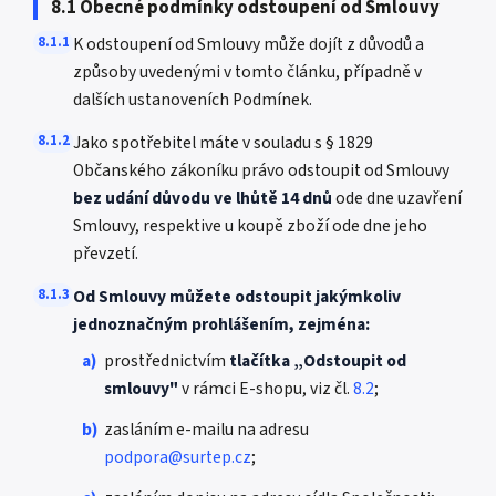
8.1 Obecné podmínky odstoupení od Smlouvy
8.1.1
K odstoupení od Smlouvy může dojít z důvodů a
způsoby uvedenými v tomto článku, případně v
dalších ustanoveních Podmínek.
8.1.2
Jako spotřebitel máte v souladu s § 1829
Občanského zákoníku právo odstoupit od Smlouvy
bez udání důvodu ve lhůtě 14 dnů
ode dne uzavření
Smlouvy, respektive u koupě zboží ode dne jeho
převzetí.
8.1.3
Od Smlouvy můžete odstoupit jakýmkoliv
jednoznačným prohlášením, zejména:
a)
prostřednictvím
tlačítka „Odstoupit od
smlouvy"
v rámci E-shopu, viz čl.
8.2
;
b)
zasláním e-mailu na adresu
podpora@surtep.cz
;