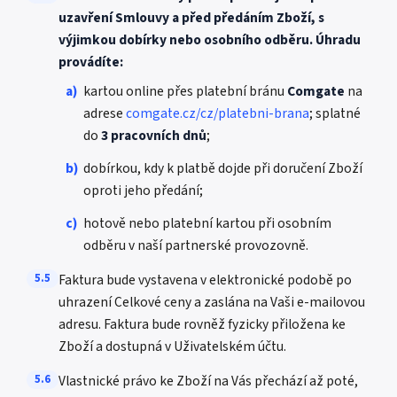
uzavření Smlouvy a před předáním Zboží, s
výjimkou dobírky nebo osobního odběru. Úhradu
provádíte:
a)
kartou online přes platební bránu
Comgate
na
adrese
comgate.cz/cz/platebni-brana
; splatné
do
3 pracovních dnů
;
b)
dobírkou, kdy k platbě dojde při doručení Zboží
oproti jeho předání;
c)
hotově nebo platební kartou při osobním
odběru v naší partnerské provozovně.
5.5
Faktura bude vystavena v elektronické podobě po
uhrazení Celkové ceny a zaslána na Vaši e-mailovou
adresu. Faktura bude rovněž fyzicky přiložena ke
Zboží a dostupná v Uživatelském účtu.
5.6
Vlastnické právo ke Zboží na Vás přechází až poté,