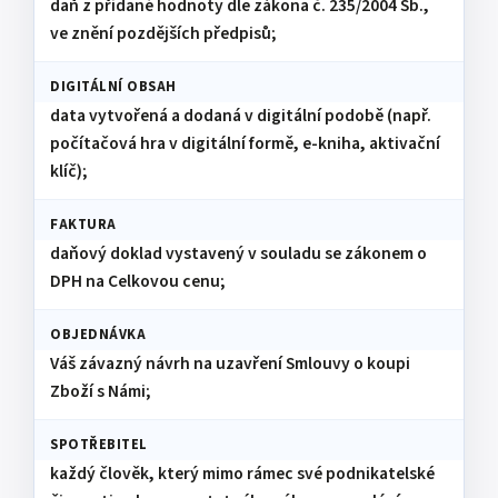
daň z přidané hodnoty dle zákona č. 235/2004 Sb.,
ve znění pozdějších předpisů;
DIGITÁLNÍ OBSAH
data vytvořená a dodaná v digitální podobě (např.
počítačová hra v digitální formě, e-kniha, aktivační
klíč);
FAKTURA
daňový doklad vystavený v souladu se zákonem o
DPH na Celkovou cenu;
OBJEDNÁVKA
Váš závazný návrh na uzavření Smlouvy o koupi
Zboží s Námi;
SPOTŘEBITEL
každý člověk, který mimo rámec své podnikatelské