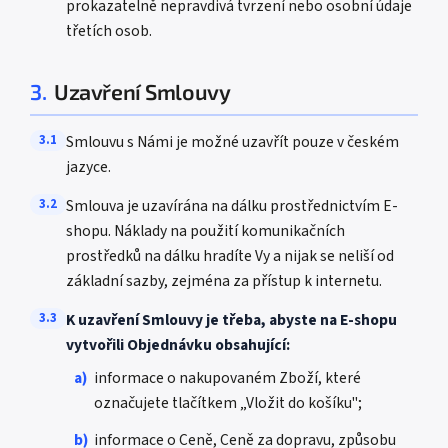
prokazatelně nepravdivá tvrzení nebo osobní údaje
třetích osob.
3.
Uzavření Smlouvy
3.1
Smlouvu s Námi je možné uzavřít pouze v českém
jazyce.
3.2
Smlouva je uzavírána na dálku prostřednictvím E-
shopu. Náklady na použití komunikačních
prostředků na dálku hradíte Vy a nijak se neliší od
základní sazby, zejména za přístup k internetu.
3.3
K uzavření Smlouvy je třeba, abyste na E-shopu
vytvořili Objednávku obsahující:
a)
informace o nakupovaném Zboží, které
označujete tlačítkem „Vložit do košíku";
b)
informace o Ceně, Ceně za dopravu, způsobu