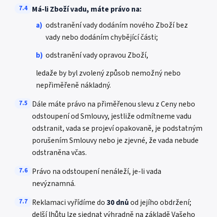
7.4
Má-li Zboží vadu, máte právo na:
a)
odstranění vady dodáním nového Zboží bez
vady nebo dodáním chybějící části;
b)
odstranění vady opravou Zboží,
ledaže by byl zvolený způsob nemožný nebo
nepřiměřeně nákladný.
7.5
Dále máte právo na přiměřenou slevu z Ceny nebo
odstoupení od Smlouvy, jestliže odmítneme vadu
odstranit, vada se projeví opakovaně, je podstatným
porušením Smlouvy nebo je zjevné, že vada nebude
odstraněna včas.
7.6
Právo na odstoupení nenáleží, je-li vada
nevýznamná.
7.7
Reklamaci vyřídíme do
30 dnů
od jejího obdržení;
delší lhůtu lze sjednat výhradně na základě Vašeho