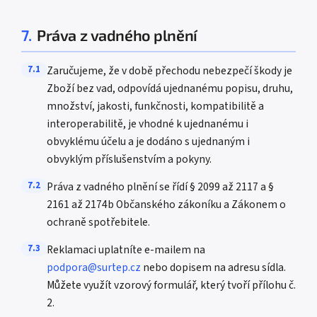
7.
Práva z vadného plnění
7.1
Zaručujeme, že v době přechodu nebezpečí škody je
Zboží bez vad, odpovídá ujednanému popisu, druhu,
množství, jakosti, funkčnosti, kompatibilitě a
interoperabilitě, je vhodné k ujednanému i
obvyklému účelu a je dodáno s ujednaným i
obvyklým příslušenstvím a pokyny.
7.2
Práva z vadného plnění se řídí § 2099 až 2117 a §
2161 až 2174b Občanského zákoníku a Zákonem o
ochraně spotřebitele.
7.3
Reklamaci uplatníte e-mailem na
podpora@surtep.cz
nebo dopisem na adresu sídla.
Můžete využít vzorový formulář, který tvoří přílohu č.
2.