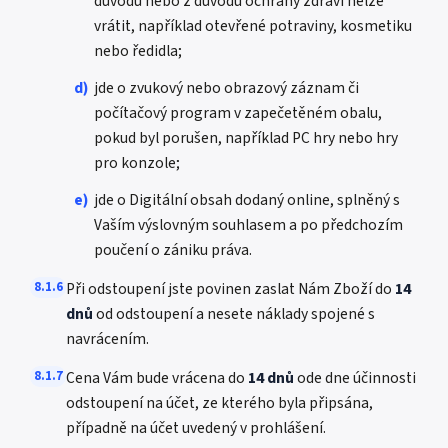
důvodů nebo z důvodu ochrany zdraví nelze
vrátit, například otevřené potraviny, kosmetiku
nebo ředidla;
d)
jde o zvukový nebo obrazový záznam či
počítačový program v zapečetěném obalu,
pokud byl porušen, například PC hry nebo hry
pro konzole;
e)
jde o Digitální obsah dodaný online, splněný s
Vaším výslovným souhlasem a po předchozím
poučení o zániku práva.
8.1.6
Při odstoupení jste povinen zaslat Nám Zboží do
14
dnů
od odstoupení a nesete náklady spojené s
navrácením.
8.1.7
Cena Vám bude vrácena do
14 dnů
ode dne účinnosti
odstoupení na účet, ze kterého byla připsána,
případně na účet uvedený v prohlášení.