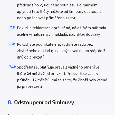
předchozího výslovného souhlasu. Po marném
uplynutí této lhůty můžete od Smlouvy odstoupit
nebo požadovat přiměřenou slevu.
7.8
Pokud je reklamace oprávněná, náleží Vám náhrada
účelně vynaložených nákladů, například dopravy.
7.9
Pokud jste podnikatelem, vytkněte vadu bez
zbytečného odkladu; u zjevných vad nejpozději do 3
dnů od převzetí.
7.10
Spotřebitel uplatňuje práva z vadného plnění ve
lhůtě
24 měsíců
od převzetí. Projeví-li se vada v
průběhu 12 měsíců, má se za to, že Zboží bylo vadné
již při převzetí.
8.
Odstoupení od Smlouvy