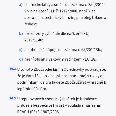
a)
chemické látky a směsi dle zákona č. 350/2011
Sb. a nařízení CLP č. 1272/2008, například
aceton, líh, technický benzín, petrolej, toluen a
ředidla;
b)
prekurzory výbušnin dle nařízení (EU)
2019/1148;
c)
alkoholické nápoje dle zákona č. 65/2017 Sb.;
d)
herní obsah s věkovým ratingem PEGI 18.
10.2
U tohoto Zboží odesláním Objednávky potvrzujete,
že je Vám 18 let a více, jste seznámen(a) s riziky a
podmínkami užití a budete Zboží užívat výhradně k
legálním účelům.
10.3
U regulovaných chemických látek je k dodávce
přiložen
bezpečnostní list
v souladu s nařízením
REACH (ES) č. 1907/2006.