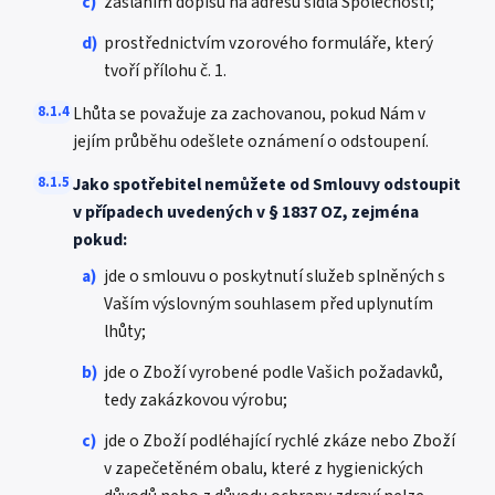
c)
zasláním dopisu na adresu sídla Společnosti;
d)
prostřednictvím vzorového formuláře, který
tvoří přílohu č. 1.
8.1.4
Lhůta se považuje za zachovanou, pokud Nám v
jejím průběhu odešlete oznámení o odstoupení.
8.1.5
Jako spotřebitel nemůžete od Smlouvy odstoupit
v případech uvedených v § 1837 OZ, zejména
pokud:
a)
jde o smlouvu o poskytnutí služeb splněných s
Vaším výslovným souhlasem před uplynutím
lhůty;
b)
jde o Zboží vyrobené podle Vašich požadavků,
tedy zakázkovou výrobu;
c)
jde o Zboží podléhající rychlé zkáze nebo Zboží
v zapečetěném obalu, které z hygienických