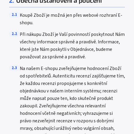
2.
Obecná ustanovení a poučení
2.1
Koupě Zboží je možná jen přes webové rozhraní E-
shopu.
2.2
Při nákupu Zboží je Vaší povinností poskytnout Nám
všechny informace správně a pravdivě. Informace,
které jste Nám poskytli v Objednávce, budeme
považovat za správné a pravdivé.
2.3
Na našem E-shopu zveřejňujeme hodnocení Zboží
od spotřebitelů. Autenticitu recenzí zajišťujeme tím,
že každou recenzi propojujeme s konkrétní
objednávkou v našem interním systému; recenzi
může napsat pouze ten, kdo skutečně produkt
zakoupil. Zveřejňujeme všechna relevantní
hodnocení včetně negativních; vyhrazujeme si
právo nezveřejnit recenze v rozporu s dobrými
mravy, obsahující urážlivý nebo vulgární obsah,