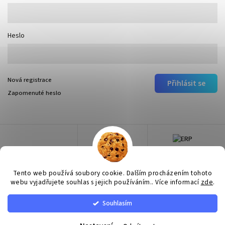
Heslo
Nová registrace
Přihlásit se
Zapomenuté heslo
Tento web používá soubory cookie. Dalším procházením tohoto
webu vyjadřujete souhlas s jejich používáním.. Více informací
zde
.
Souhlasím
Copyright 2026
Surtep
. Všechna práva vyhrazena.
Upravit nastavení cookies