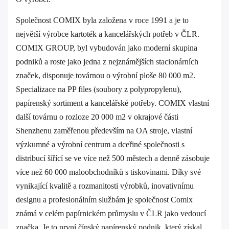
Společnost COMIX byla založena v roce 1991 a je to
největší výrobce kartoték a kancelářských potřeb v ČLR.
COMIX GROUP, byl vybudován jako moderní skupina
podniků a roste jako jedna z nejznámějších stacionárních
značek, disponuje továrnou o výrobní ploše 80 000 m2.
Specializace na PP files (soubory z polypropylenu),
papírenský sortiment a kancelářské potřeby. COMIX vlastní
další továrnu o rozloze 20 000 m2 v okrajové části
Shenzhenu zaměřenou především na OA stroje, vlastní
výzkumné a výrobní centrum a dceřiné společnosti s
distribucí šířící se ve více než 500 městech a denně zásobuje
více než 60 000 maloobchodníků s tiskovinami. Díky své
vynikající kvalitě a rozmanitosti výrobků, inovativnímu
designu a profesionálním službám je společnost Comix
známá v celém papírnickém průmyslu v ČLR jako vedoucí
značka. Je to první čínský papírenský podnik, který získal