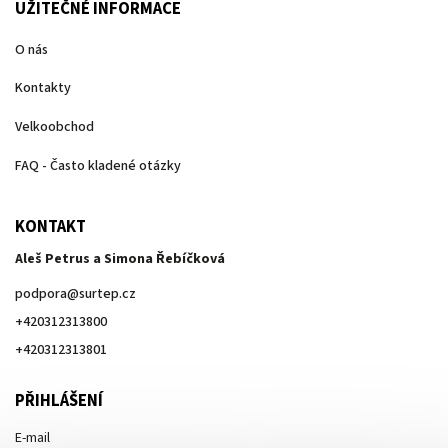
UŽITEČNÉ INFORMACE
O nás
Kontakty
Velkoobchod
FAQ - Často kladené otázky
KONTAKT
Aleš Petrus a Simona Řebíčková
podpora
@
surtep.cz
+420312313800
+420312313801
PŘIHLÁŠENÍ
E-mail