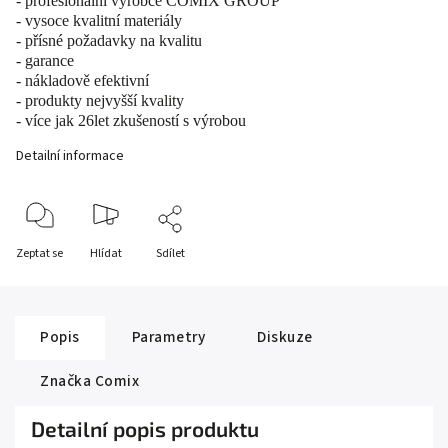
- profesionální výrobce COMIX GROUP
- vysoce kvalitní materiály
- přísné požadavky na kvalitu
- garance
- nákladově efektivní
- produkty nejvyšší kvality
- více jak 26let zkušeností s výrobou
Detailní informace
Zeptat se
Hlídat
Sdílet
Popis
Parametry
Diskuze
Značka
Comix
Detailní popis produktu