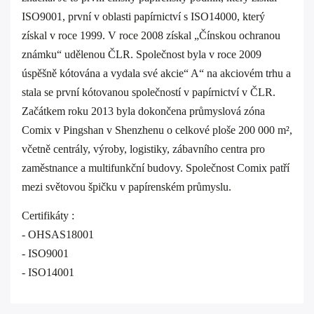
ISO9001, první v oblasti papírnictví s ISO14000, který
získal v roce 1999. V roce 2008 získal „Čínskou ochranou
známku“ udělenou ČLR. Společnost byla v roce 2009
úspěšně kótována a vydala své akcie“ A“ na akciovém trhu a
stala se první kótovanou společností v papírnictví v ČLR.
Začátkem roku 2013 byla dokončena průmyslová zóna
Comix v Pingshan v Shenzhenu o celkové ploše 200 000 m²,
včetně centrály, výroby, logistiky, zábavního centra pro
zaměstnance a multifunkční budovy. Společnost Comix patří
mezi světovou špičku v papírenském průmyslu.
Certifikáty :
- OHSAS18001
- ISO9001
- ISO14001