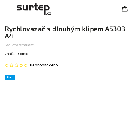
Rychlovazač s dlouhým klipem A5303
A4
Kód:
Zvolte variantu
Značka:
Comix
Neohodnoceno
Akce