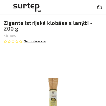
Zigante Istrijská klobása s lanýži -
200 g
Kód:
W599
Neohodnoceno