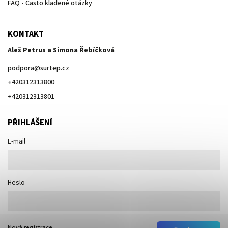
FAQ - Často kladené otázky
KONTAKT
Aleš Petrus a Simona Řebíčková
podpora
@
surtep.cz
+420312313800
+420312313801
PŘIHLÁŠENÍ
E-mail
Heslo
Nová registrace