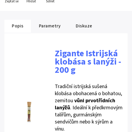
Zeptat se
Hlídat
Sdílet
Popis
Parametry
Diskuze
Zigante Istrijská
klobása s lanýži -
200 g
Tradiční istrijská sušená
klobása obohacená o bohatou,
zemitou
vůni prvotřídních
lanýžů
. Ideální k předkrmovým
talířům, gurmánským
sendvičům nebo k sýrům a
vínu.