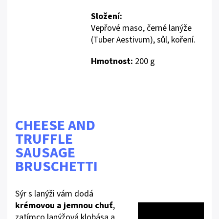
Složení:
Vepřové maso, černé lanýže
(Tuber Aestivum), sůl, koření.
Hmotnost:
200 g
CHEESE AND
TRUFFLE
SAUSAGE
BRUSCHETTI
Sýr s lanýži vám dodá
krémovou a jemnou chuť
,
zatímco lanýžová klobása a