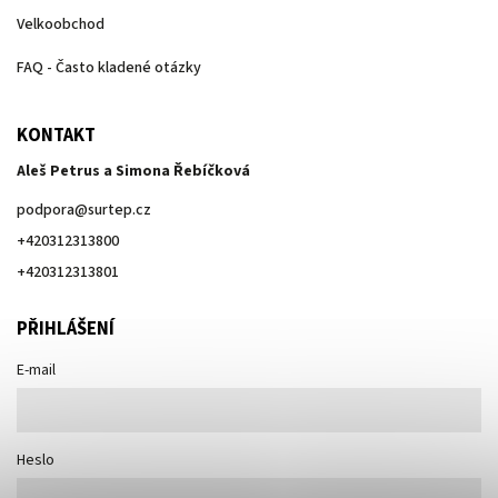
Velkoobchod
FAQ - Často kladené otázky
KONTAKT
Aleš Petrus a Simona Řebíčková
podpora
@
surtep.cz
+420312313800
+420312313801
PŘIHLÁŠENÍ
E-mail
Heslo