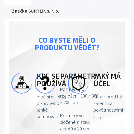
Značka
SURTEP, s. r. o.
CO BYSTE MĚLI O
PRODUKTU VĚDĚT?
KDE SE
PARAMETRY
JAKÝ MÁ
POUŽÍVÁ
ÚČEL
Rozměry po
rozložení: 300 × 300
Ideální na pláž,
Chrání před UV
× 200 cm
piknik nebo
zářením a
lehké
povětrnostními
Rozměry ve
kempování.
vlivy.
složeném stavu:
cca 60 × 20 cm