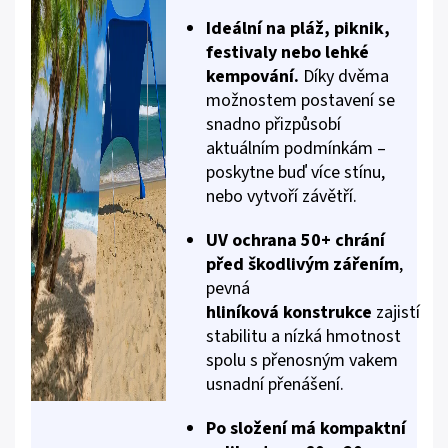
Ideální na pláž, piknik,
festivaly nebo lehké
kempování.
Díky dvěma
možnostem postavení se
snadno přizpůsobí
aktuálním podmínkám –
poskytne buď více stínu,
nebo vytvoří závětří.
UV ochrana 50+ chrání
před škodlivým zářením
,
pevná
hliníková
konstrukce
zajistí
stabilitu a nízká hmotnost
spolu s přenosným vakem
usnadní přenášení.
Po složení má kompaktní