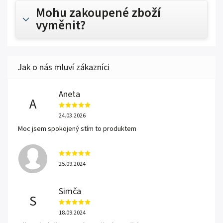
Mohu zakoupené zboží
vyměnit?
Aneta
A
24.03.2026
Moc jsem spokojený stím to produktem
25.09.2024
Simča
S
18.09.2024