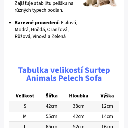
Zajišťuje stabilitu pelíšku na
různých typech podlah.
Barevné provedení:
Fialová,
Modrá, Hnědá, Oranžová,
Růžová, Vínová a Zelená
Tabulka velikostí Surtep
Animals Pelech Sofa
Velikost
Šířka
Hloubka
Výška
S
42cm
38cm
12cm
M
55cm
42cm
14cm
L
65cm
52cm
16cm