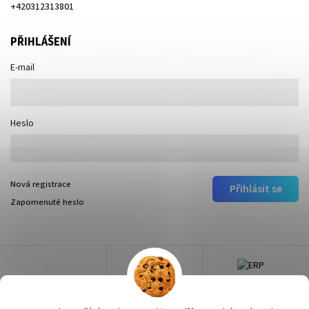
+420312313801
PŘIHLÁŠENÍ
E-mail
Heslo
Nová registrace
Přihlásit se
Zapomenuté heslo