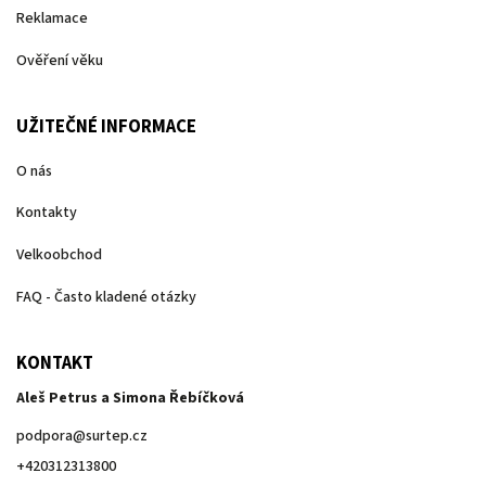
Reklamace
Ověření věku
UŽITEČNÉ INFORMACE
O nás
Kontakty
Velkoobchod
FAQ - Často kladené otázky
KONTAKT
Aleš Petrus a Simona Řebíčková
podpora
@
surtep.cz
+420312313800