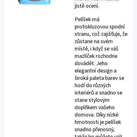
jistě ocení.
Pelíšek má
protiskluzovou spodní
stranu, což zajišťuje, že
zůstane na svém
místě, i když se váš
mazlíček rozhodne
dovádět. Jeho
elegantní design a
široká paleta barev se
hodí do různých
interiérů a snadno se
stane stylovým
doplňkem vašeho
domova. Díky nízké
hmotnosti je pelíšek
snadno přenosný,
takže ho můžete vzít