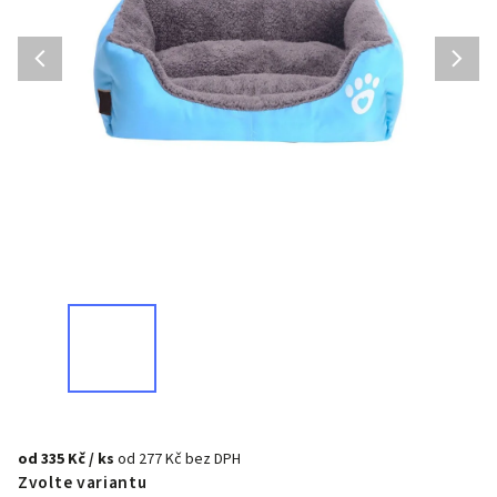
od
335 Kč
/ ks
od
277 Kč
bez DPH
Zvolte variantu