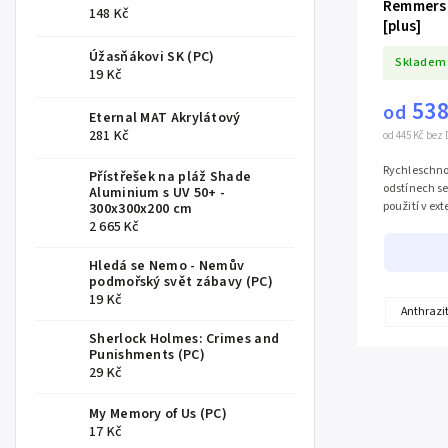
Remmers 
148 Kč
[plus]
Úžasňákovi SK (PC)
Skladem
19 Kč
538
od
Eternal MAT Akrylátový
281 Kč
od 445 Kč bez
Rychleschno
Přístřešek na pláž Shade
odstínech s
Aluminium s UV 50+ -
použití v ext
300x300x200 cm
2 665 Kč
Hledá se Nemo - Nemův
podmořský svět zábavy (PC)
19 Kč
Anthrazit
Sherlock Holmes: Crimes and
Punishments (PC)
29 Kč
My Memory of Us (PC)
17 Kč