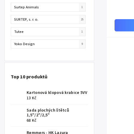
Surtep Animals
1
SURTEP, s. r. o.
25
Tutee
1
Yoko Design
9
Top 10 produktů
Kartonová klopová krabice 5VV
13 Kč
Sada plochých štětců
1,5"/2"/2,5"
68 Kč
Remmers - HK Lazura