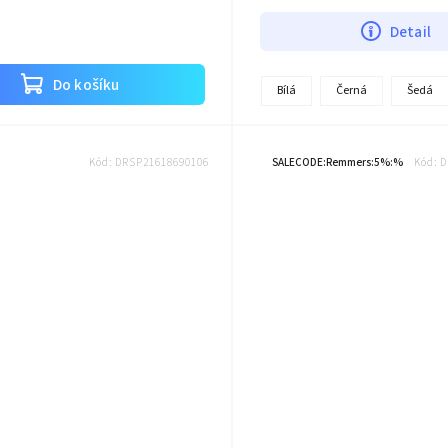
Detail
Do košíku
Bílá
Černá
Šedá
Kód:
DRSP21618690106
SALECODE:Remmers:5%:%
Kód:
D