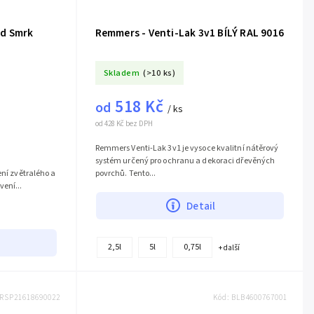
ad Smrk
Remmers - Venti-Lak 3v1 BÍLÝ RAL 9016
Skladem
(>10 ks)
518 Kč
od
/ ks
od 428 Kč bez DPH
Remmers Venti-Lak 3v1 je vysoce kvalitní nátěrový
systém určený pro ochranu a dekoraci dřevěných
ení zvětralého a
povrchů. Tento...
vení...
Detail
2,5l
5l
0,75l
+ další
RSP21618690022
Kód:
BLB4600767001