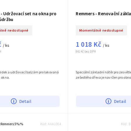
- Udržovací set na okna pro
Remmers - Renovační zákl
 údržbu
lně nedostupné
Momentálně nedostupné
č
1 018 Kč
/ ks
/ ks
H
841 Kč bez DPH
tředek a udržovací balzám pro lakovaná
Speciální základní nátěr pro zesvětl
á okna.
zešedlého dřeva je navržen pro obno
Detail
Detail
:Remmers:5%:%
Kód:
AAA1064
Kód:
D