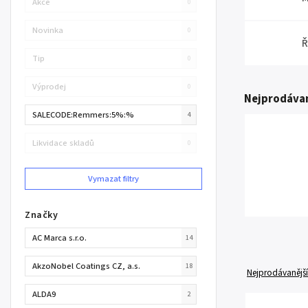
Akce
0
Novinka
0
Ř
Tip
0
Výprodej
0
Nejprodávan
SALECODE:Remmers:5%:%
4
Likvidace skladů
0
Vymazat filtry
Značky
AC Marca s.r.o.
14
AkzoNobel Coatings CZ, a.s.
18
Nejprodávanější
ALDA9
2