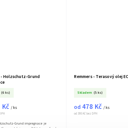
- Holzschutz-Grund
Remmers - Terasový olej E
ce
(6 ks)
Skladem
(5 ks)
 Kč
478 Kč
od
/ ks
/ ks
 DPH
od 395 Kč bez DPH
lzschutz-Grund impregnace je