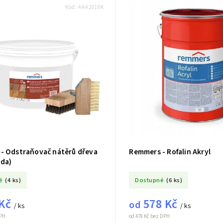
Kód:
AAA2016K
- Odstraňovač nátěrů dřeva
Remmers - Rofalin Akryl
ada)
é
(4 ks)
Dostupné
(6 ks)
 Kč
578 Kč
od
/ ks
/ ks
DPH
od 478 Kč bez DPH