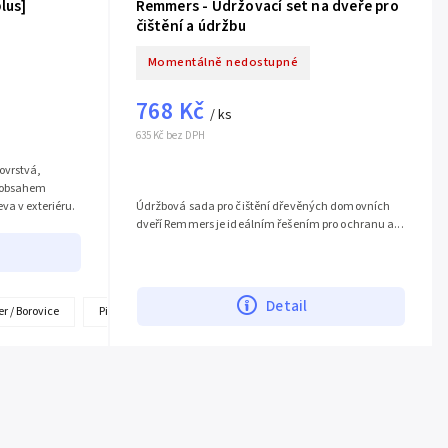
lus]
Remmers - Udržovací set na dveře pro
čištění a údržbu
Momentálně nedostupné
768 Kč
/ ks
635 Kč bez DPH
ovrstvá,
m obsahem
va v exteriéru.
Údržbová sada pro čištění dřevěných domovních
dveří Remmers je ideálním řešením pro ochranu a...
Detail
+
šedá
er / Borovice
Graphitgrau / Grafitová šedá
Pinie-Larche / Pínie-Modřín
Nussbaum / Ořech
Teak /
další