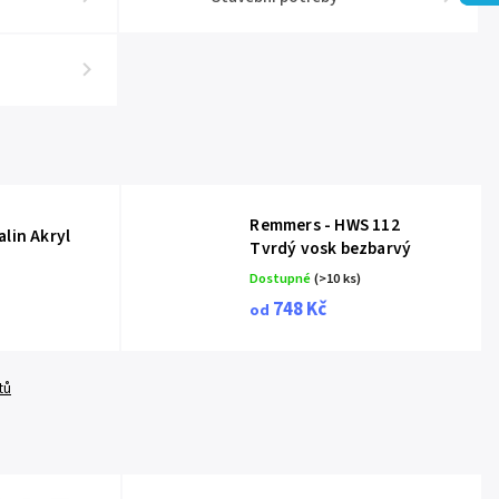
Remmers - HWS 112
lin Akryl
Tvrdý vosk bezbarvý
Dostupné
(>10 ks)
748 Kč
od
tů