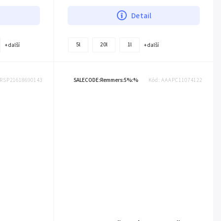
Detail
5l
20l
1l
+ další
+ další
RSP21618690143
SALECODE:Remmers:5%:%
Kód:
AAAPC11074122