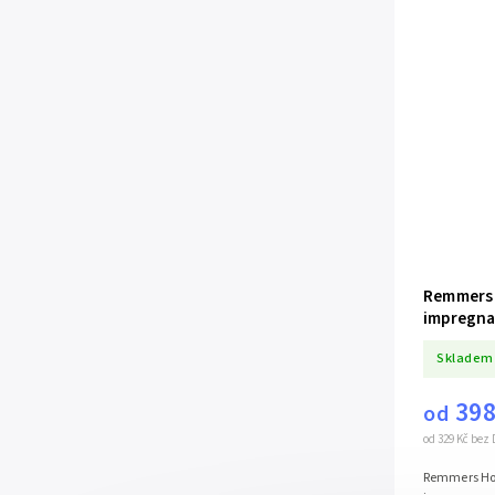
Remmers 
impregna
Skladem
398
od
od 329 Kč bez
Remmers Ho