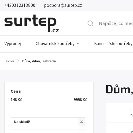
+420312313800
podpora@surtep.cz
Výprodej
Chovatelské potřeby
Kancelářské potřeby
Domů
/
Dům, dílna, zahrada
Dům,
Cena
148
Kč
9998
Kč
L
n
Na skladě
20
M