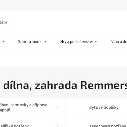
Sport a móda
Hry a příslušenství
Víno a d
 dílna, zahrada Remmer
áhve, termosky a příprava
Bytové doplňky
ápojů
alířské potřeby
Tapetovací potřeby