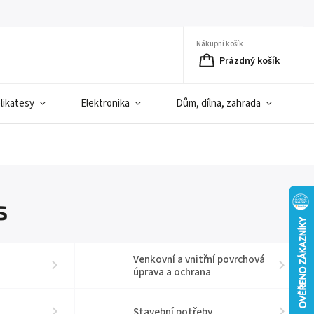
Nákupní košík
Prázdný košík
elikatesy
Elektronika
Dům, dílna, zahrada
D
s
Venkovní a vnitřní povrchová
úprava a ochrana
Stavební potřeby