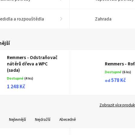
edidla a rozpouštědla
Zahrada
ější
Remmers - Odstraňovač
nátěrů dřeva a WPC
Remmers - Rofa
(sada)
Dostupné
(6 ks)
Dostupné
(4 ks)
578 Kč
od
1 248 Kč
Zobrazit více produk
Nejlevnější
Nejdražší
Abecedně