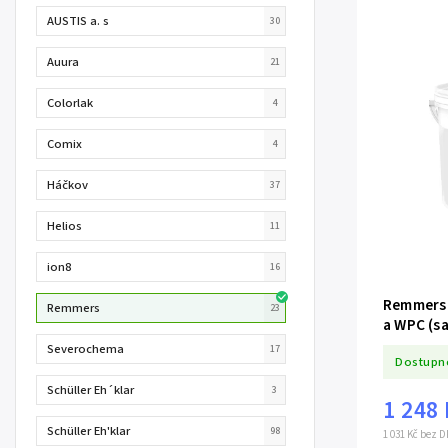
AUSTIS a. s
30
Auura
21
Colorlak
4
Comix
4
Háčkov
37
Helios
11
ion8
16
Remmers 
Remmers
23
a WPC (s
Severochema
17
Dostupn
Schüller Eh´klar
3
1 248
Schüller Eh'klar
98
1 031 Kč bez 