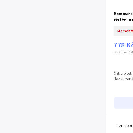
Remmers 
čištění a
Momentá
778 K
643 Kč bez DP
Čisticí pros
i lazurovan
SALECODE