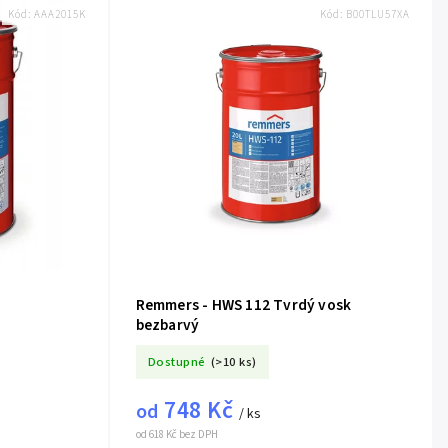
Kód:
AAA2015K
Kód:
B00TLU57XA
Remmers - HWS 112 Tvrdý vosk
bezbarvý
Dostupné
(>10 ks)
748 Kč
od
/ ks
od 618 Kč bez DPH