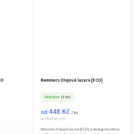
CO
Remmers Olejová lazura [ECO]
Skladem
(3 ks)
448 Kč
od
/ ks
od 370 Kč bez DPH
Remmers Olejová lazura [ECO] je ekologicky šetrný