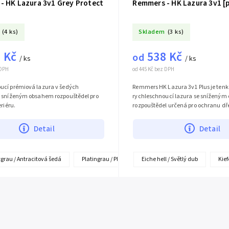
- HK Lazura 3v1 Grey Protect
Remmers - HK Lazura 3v1 [p
(4 ks)
Skladem
(3 ks)
 Kč
538 Kč
od
/ ks
/ ks
 DPH
od 445 Kč bez DPH
ucí prémiová lazura v šedých
Remmers HK Lazura 3v1 Plus je tenk
e sníženým obsahem rozpouštědel pro
rychleschnoucí lazura se snížený
eriéru.
rozpouštědel určená pro ochranu dře
Detail
Detail
grau / Antracitová šedá
Platingrau / Platinově šedá
Eiche hell / Světlý dub
Silbergrau / Stříbřitě 
Kief