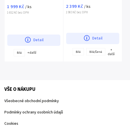
2 399 Kč
1 999 Kč
/ ks
/ ks
1 983 Kč bez DPH
1 652 Kč bez DPH
Detail
Detail
+
Bílá
Bílá/Černá
+ další
Bílá
další
VŠE O NÁKUPU
Všeobecné obchodní podmínky
Podmínky ochrany osobních údajů
Cookies