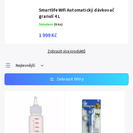
Smartlife Wifi Automatický dávkovač
granulí 4 L
Skladem
(6 ks)
1 999 Kč
Zobrazit více produktů
Nejlevnější
Nejprodávanější
Nejdražší
Abecedně