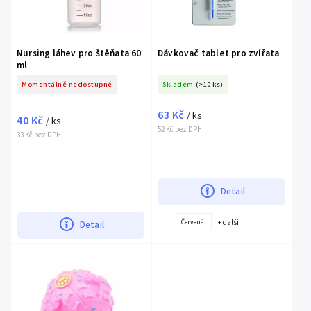
Nursing láhev pro štěňata 60
Dávkovač tablet pro zvířata
ml
Momentálně nedostupné
Skladem
(>10 ks)
63 Kč
/ ks
40 Kč
/ ks
52 Kč bez DPH
33 Kč bez DPH
Detail
+ další
Červená
Detail