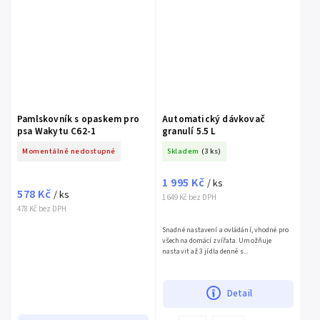
Pamlskovník s opaskem pro
Automatický dávkovač
psa Wakytu C62-1
granulí 5.5 L
Momentálně nedostupné
Skladem
(3 ks)
1 995 Kč
/ ks
578 Kč
/ ks
1 649 Kč bez DPH
478 Kč bez DPH
Snadné nastavení a ovládání, vhodné pro
všechna domácí zvířata. Umožňuje
nastavit až 3 jídla denně s...
Detail