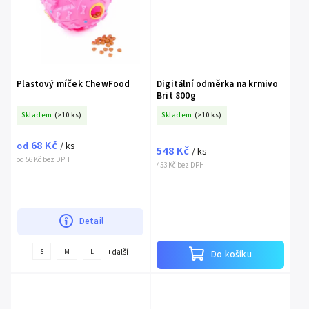
Plastový míček ChewFood
Digitální odměrka na krmivo
Brit 800g
Skladem
(>10 ks)
Skladem
(>10 ks)
68 Kč
od
/ ks
548 Kč
/ ks
od 56 Kč bez DPH
453 Kč bez DPH
Detail
+ další
S
M
L
Do košíku