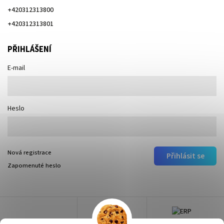
+420312313800
+420312313801
PŘIHLÁŠENÍ
E-mail
Heslo
Nová registrace
Přihlásit se
Zapomenuté heslo