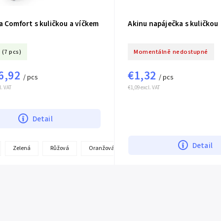
 Comfort s kuličkou a víčkem
Akinu napáječka s kuličkou
(7 pcs)
Momentálně nedostupné
6,92
€1,32
/ pcs
/ pcs
l. VAT
€1,09 excl. VAT
Detail
Detail
+
Zelená
Růžová
Oranžová
more