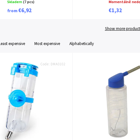
Skladem
(7 pcs)
Momentálně ned
€6,92
€1,32
from
Show more product
Least expensive
Most expensive
Alphabetically
Code:
DMA0102