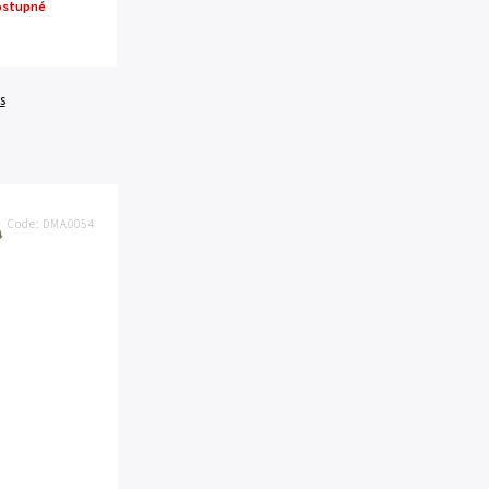
ostupné
s
Code:
DMA0054