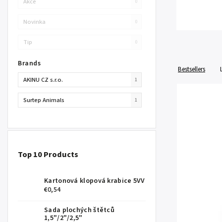
Akce
0
Novinka
0
Tip
0
Brands
Bestsellers
AKINU CZ s.r.o.
1
Surtep Animals
1
Top 10 Products
Kartonová klopová krabice 5VV
€0,54
Sada plochých štětců
1,5"/2"/2,5"