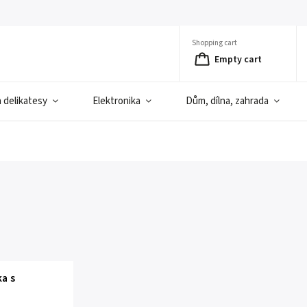
Shopping cart
Empty cart
a delikatesy
Elektronika
Dům, dílna, zahrada
ka s