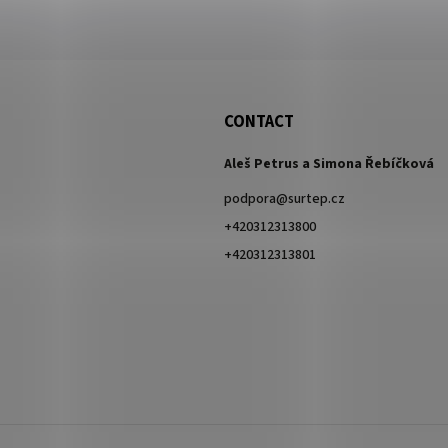
CONTACT
Aleš Petrus a Simona Řebíčková
podpora
@
surtep.cz
+420312313800
+420312313801