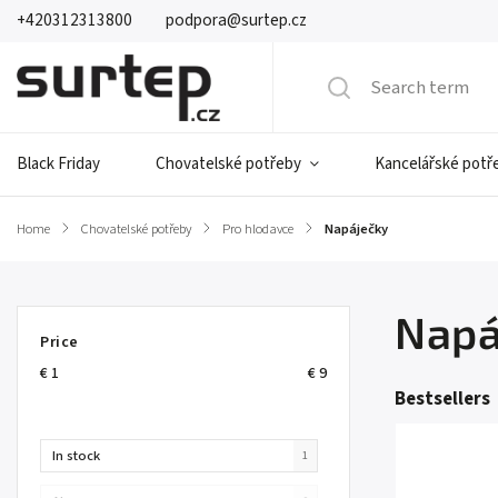
+420312313800
podpora@surtep.cz
Black Friday
Chovatelské potřeby
Kancelářské potř
Home
/
Chovatelské potřeby
/
Pro hlodavce
/
Napáječky
Napá
Price
€
1
€
9
Bestsellers
In stock
1