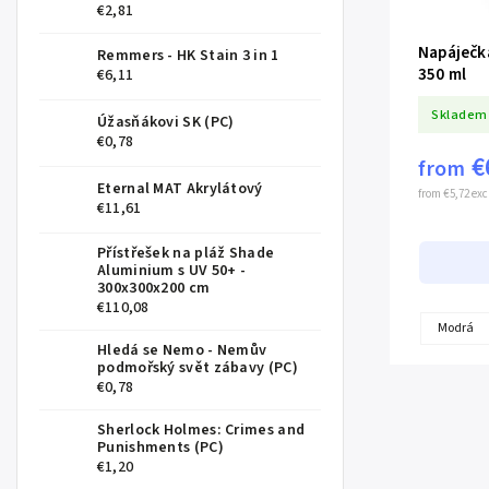
€2,81
Napáječka
Remmers - HK Stain 3 in 1
350 ml
€6,11
Skladem
Úžasňákovi SK (PC)
€0,78
€
from
Eternal MAT Akrylátový
from €5,72 exc
€11,61
Přístřešek na pláž Shade
Aluminium s UV 50+ -
300x300x200 cm
€110,08
Modrá
Hledá se Nemo - Nemův
podmořský svět zábavy (PC)
€0,78
Sherlock Holmes: Crimes and
Punishments (PC)
€1,20