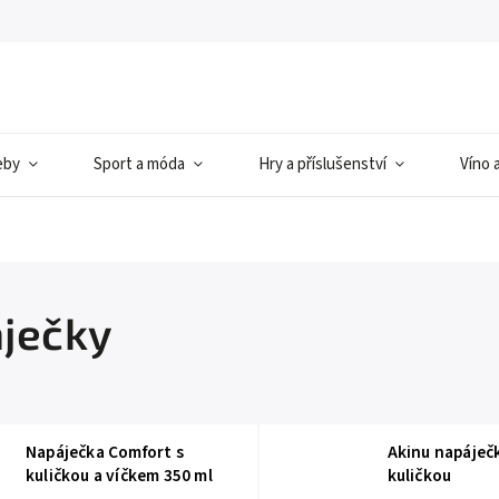
eby
Sport a móda
Hry a příslušenství
Víno 
ječky
Napáječka Comfort s
Akinu napáječ
kuličkou a víčkem 350 ml
kuličkou