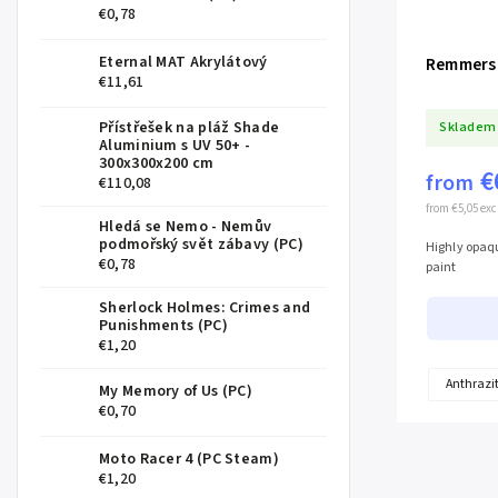
€0,78
Eternal MAT Akrylátový
Remmers 
€11,61
Skladem
Přístřešek na pláž Shade
Aluminium s UV 50+ -
300x300x200 cm
€
from
€110,08
from €5,05 exc
Hledá se Nemo - Nemův
podmořský svět zábavy (PC)
Highly opaq
€0,78
paint
Sherlock Holmes: Crimes and
Punishments (PC)
€1,20
Anthrazit
My Memory of Us (PC)
€0,70
Moto Racer 4 (PC Steam)
€1,20