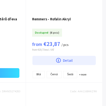
těrů dřeva
Remmers - Rofalin Akryl
Dostupné
(6 pcs)
€23,87
from
/ pcs
from €19,73 excl. VAT
Detail
t
Bílá
Černá
Šedá
+ more
e:
DRAN05274283
Code:
AAA1168KKZRK