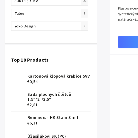
SURTEP, s. r. o.
25
Plastové čer
Tutee
1
syntetický v
natěračské..
Yoko Design
9
Top 10 Products
Kartonová klopová krabice 5VV
€0,54
Sada plochých štětců
1,5"/2"/2,5"
€2,81
Remmers - HK Stain 3 in 1
€6,11
Úžasňákovi SK (PC)