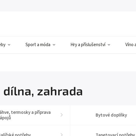
eby
Sport a móda
Hry a příslušenství
Víno 
 dílna, zahrada
áhve, termosky a příprava
Bytové doplňky
ápojů
alířské potřeby
Tapetovací potřeby