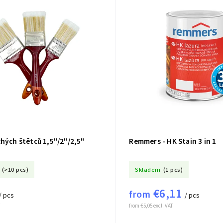
hých štětců 1,5"/2"/2,5"
Remmers - HK Stain 3 in 1
(>10 pcs)
Skladem
(1 pcs)
€6,11
from
/ pcs
/ pcs
from €5,05 excl. VAT