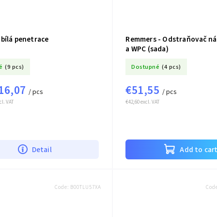
bílá penetrace
Remmers - Odstraňovač ná
a WPC (sada)
é
(9 pcs)
Dostupné
(4 pcs)
16,07
€51,55
/ pcs
/ pcs
cl. VAT
€42,60 excl. VAT
Detail
Add to car
Code:
B00TLU57XA
Cod