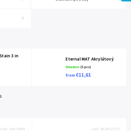
tain 3 in
Eternal MAT Akrylátový
Skladem
(5 pcs)
€11,61
from
s
Code:
AAA1086M
Code:
98246110701