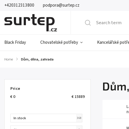
+420312313800
podpora@surtep.cz
Black Friday
Chovatelské potřeby
Kancelářské potř
Home
/
Dům, dílna, zahrada
Dům,
Price
€
0
€
15889
L
n
In stock
368
M