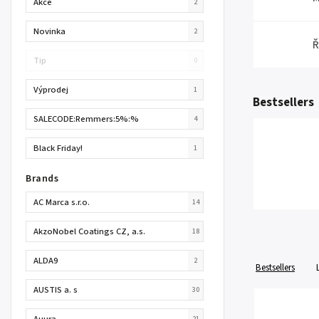
Akce
2
Novinka
2
Ř
Tip
0
Výprodej
1
Bestsellers
SALECODE:Remmers:5%:%
4
Black Friday!
1
Brands
AC Marca s.r.o.
14
AkzoNobel Coatings CZ, a.s.
18
ALDA9
2
Bestsellers
AUSTIS a. s
30
Auura
21