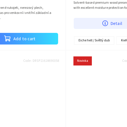
Solvent-based premium wood preser
vené rukojeti, nerezový plech,
with excellent moisture protection fo
las pro venkovní i vnitřní základní a
.
Detail
Add to cart
Eiche hell / Světlý dub
Kief
Code:
DRSP21618690058
Novinka
Co