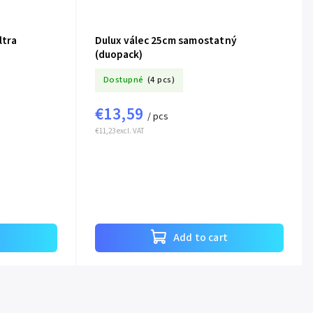
ltra
Dulux válec 25cm samostatný
(duopack)
Dostupné
(4 pcs)
€13,59
/ pcs
€11,23 excl. VAT
t
Add to cart
chwedischrot / Švédská červená
Dunkelgrau / Tmavě šedá
Blattgruen / L