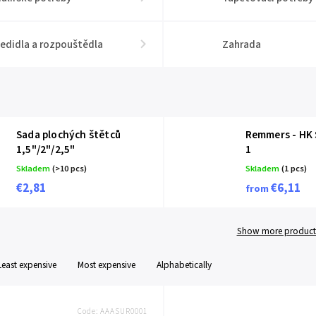
edidla a rozpouštědla
Zahrada
Sada plochých štětců
Remmers - HK S
1,5"/2"/2,5"
1
Skladem
(>10 pcs)
Skladem
(1 pcs)
€2,81
€6,11
from
Show more product
Least expensive
Most expensive
Alphabetically
Code:
AAASUR0001