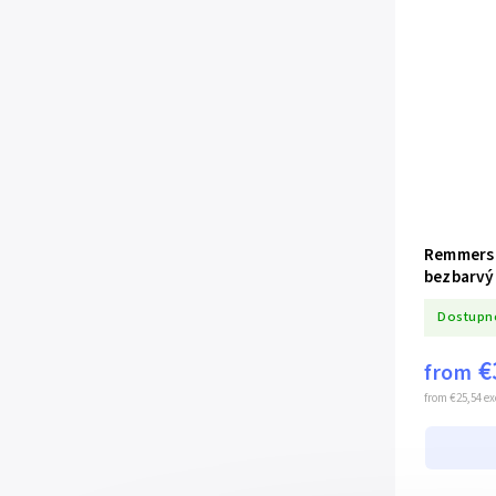
Remmers 
bezbarvý
Dostupn
€
from
from €25,54 ex