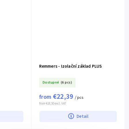
Remmers - Izolační základ PLUS
Dostupné
(6 pcs)
€22,39
from
/ pcs
from €18,50 excl. VAT
Detail