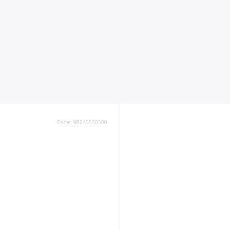
Code:
98246530500