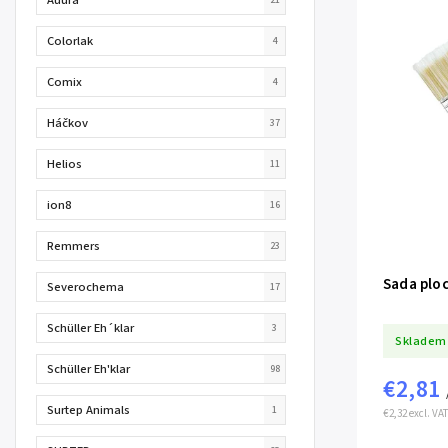
Colorlak
4
Comix
4
Háčkov
37
Helios
11
ion8
16
Remmers
23
Sada ploc
Severochema
17
Schüller Eh´klar
3
Skladem
Schüller Eh'klar
98
€2,81
Surtep Animals
1
€2,32 excl. VAT