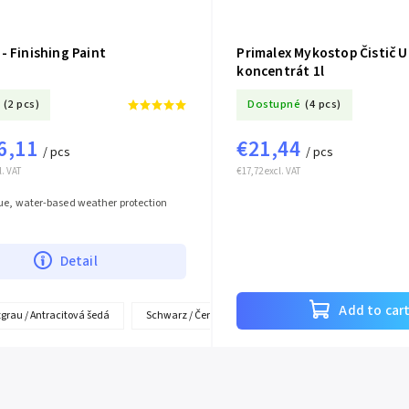
- Finishing Paint
Primalex Mykostop Čistič U
koncentrát 1l
(2 pcs)
Dostupné
(4 pcs)
6,11
€21,44
/ pcs
/ pcs
l. VAT
€17,72 excl. VAT
ue, water-based weather protection
Detail
Add to car
grau / Antracitová šedá
Schwarz / Černá
Hellgrau / Světle šedá *
S