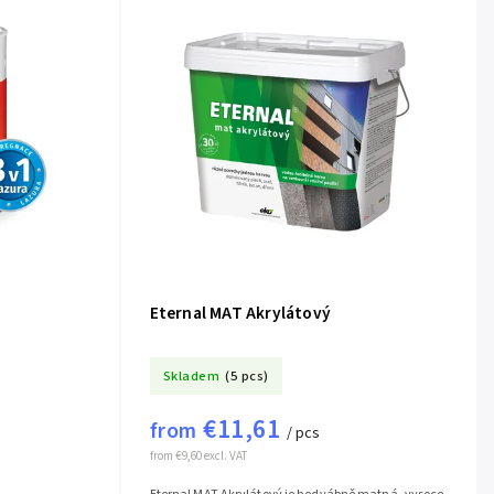
Eternal MAT Akrylátový
Skladem
(5 pcs)
€11,61
from
/ pcs
from €9,60 excl. VAT