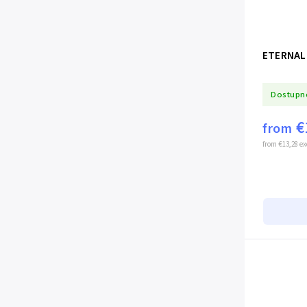
ETERNAL 
Dostupn
€
from
from €13,28 ex