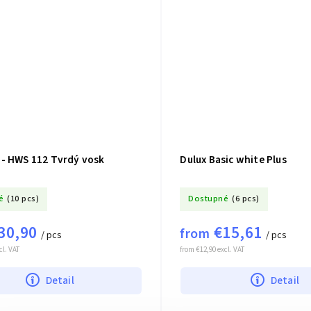
- HWS 112 Tvrdý vosk
Dulux Basic white Plus
é
(10 pcs)
Dostupné
(6 pcs)
30,90
€15,61
from
/ pcs
/ pcs
cl. VAT
from €12,90 excl. VAT
Detail
Detail