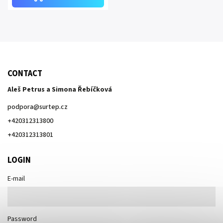
CONTACT
Aleš Petrus a Simona Řebíčková
podpora
@
surtep.cz
+420312313800
+420312313801
LOGIN
E-mail
Password