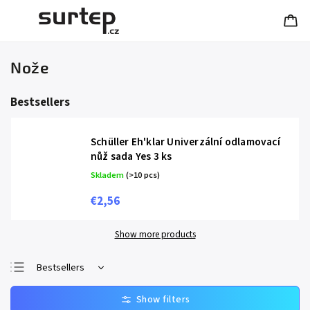
Nože
Bestsellers
Schüller Eh'klar Univerzální odlamovací
nůž sada Yes 3 ks
Skladem
(>10 pcs)
€2,56
Show more products
Bestsellers
Least expensive