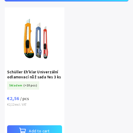
Most expensive
Alphabetically
Schüller Eh'klar Univerzální
odlamovací nůž sada Yes 3 ks
Skladem
(>10 pcs)
€2,56
/ pcs
€2,12 excl. VAT
Add to cart