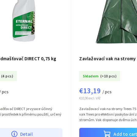
Odmašťovač DIRECT 0,75 kg
Zavlažovací vak na stromy 
(4 pcs)
Skladem
(>10 pcs)
€13,19
/ pcs
/ pcs
€10,90 excl. VAT
ašťovač DIRECT je vysoce účinný
Zavlažovací vak na stromy Trees 75 
 prostředek k přímému použití, určený
vak Trees pro efektivní poskytování 
stromům. Vak disponuje dvěma úch
jeho velkou předností je možnost...
Detail
Add to car