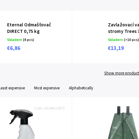
Eternal Odmašťovač
Zavlažovací v
DIRECT 0,75 kg
stromy Trees 7
Skladem
(4 pcs)
Skladem
(>10 pcs)
€6,86
€13,19
Show more product
Least expensive
Most expensive
Alphabetically
Code:
99246610875