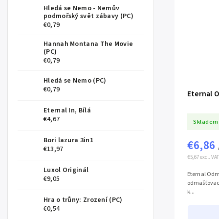
Hledá se Nemo - Nemův
podmořský svět zábavy (PC)
€0,79
Hannah Montana The Movie
(PC)
€0,79
Hledá se Nemo (PC)
€0,79
Eternal 
Eternal In, Bílá
€4,67
Skladem
Bori lazura 3in1
€6,86
€13,97
€5,67 excl. VAT
Luxol Originál
Eternal Odm
€9,05
odmašťovací
k...
Hra o trůny: Zrození (PC)
€0,54