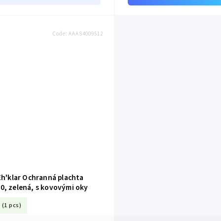
Code:
AAAS4009512
Eh'klar Ochranná plachta
0, zelená, s kovovými oky
(1 pcs)