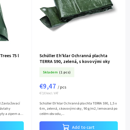
Trees 75 l
Schüller Eh'klar Ochranná plachta
TERRA S90, zelená, s kovovými oky
Skladem
(1 pcs)
€9,47
/ pcs
€7,83 excl. VAT
l Zavlažovací
Schüller Eh'klar Ochranná plachta TERRA S90, 1,5 x
závlahy
6 m, zelená, s kovovými oky, 90 g/m2, lemovaná po
yty a zipem a
celém obvodu,...
t
Add to cart