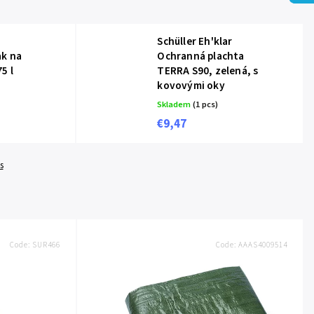
Schüller Eh'klar
ak na
Ochranná plachta
5 l
TERRA S90, zelená, s
kovovými oky
Skladem
(1 pcs)
€9,47
s
Code:
SUR466
Code:
AAAS4009514