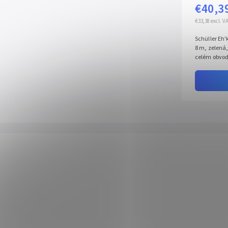
€40,3
€33,38 excl. V
Schüller Eh'
8 m, zelená
celém obvodu