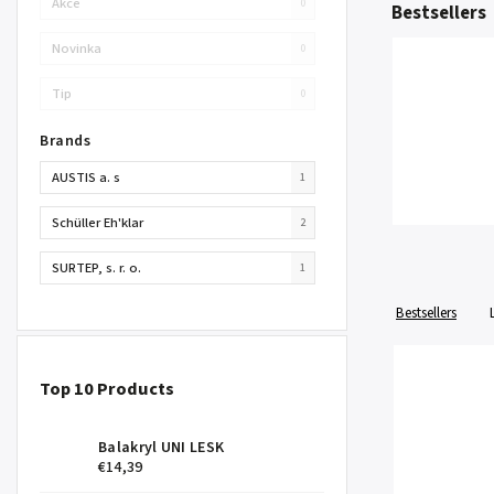
Akce
0
Bestsellers
Novinka
0
Tip
0
Brands
AUSTIS a. s
1
Schüller Eh'klar
2
SURTEP, s. r. o.
1
Bestsellers
Top 10 Products
Balakryl UNI LESK
€14,39