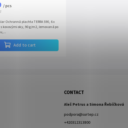
9
/ pcs
AT
klar Ochranná plachta TERRA S90, 6 x
, s kovovými oky, 90 g/m2, lemovaná po
,...
Add to cart
CONTACT
Aleš Petrus a Simona Řebíčková
podpora
@
surtep.cz
+420312313800