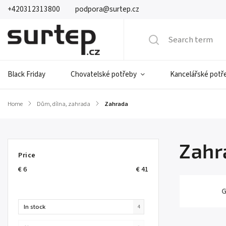
+420312313800
podpora@surtep.cz
Black Friday
Chovatelské potřeby
Kancelářské potř
Home
/
Dům, dílna, zahrada
/
Zahrada
Zahr
Price
€
6
€
41
G
In stock
4