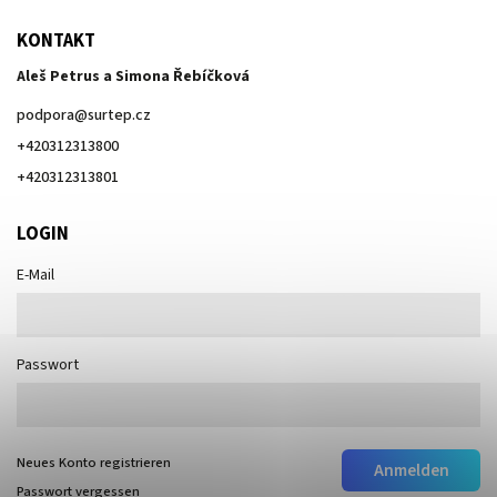
KONTAKT
Aleš Petrus a Simona Řebíčková
podpora
@
surtep.cz
+420312313800
+420312313801
LOGIN
E-Mail
Passwort
Neues Konto registrieren
Anmelden
Passwort vergessen