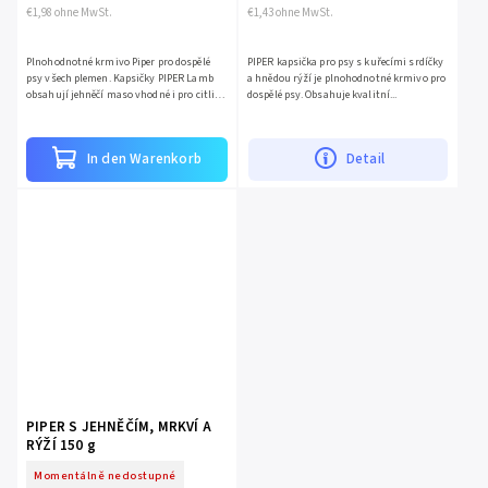
€1,98 ohne MwSt.
€1,43 ohne MwSt.
Plnohodnotné krmivo Piper pro dospělé
PIPER kapsička pro psy s kuřecími srdíčky
psy všech plemen. Kapsičky PIPER Lamb
a hnědou rýží je plnohodnotné krmivo pro
obsahují jehněčí maso vhodné i pro citlivé
dospělé psy. Obsahuje kvalitní...
psy,...
In den Warenkorb
Detail
PIPER S JEHNĚČÍM, MRKVÍ A
RÝŽÍ 150 g
Momentálně nedostupné