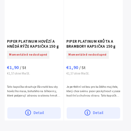
PIPER PLATINUM HOVĚZÍ A
PIPER PLATINUM KRŮTA A
HNĚDÁ RÝŽE KAPSIČKA 150 g
BRAMBORY KAPSIČKA 150 g
Momentálně nedostupné
Momentálně nedostupné
€1,90
€1,90
/ St
/ St
€1,57 ohne MwSt.
€1,57 ohne MwSt.
Tato kapsička obsahuje šťavnaté kousky
Je perfektní volbou pro každého majitele,
hovězího masa, bohatého na bílkoviny,
který chce svému psovi poskytnout vysoce
které podporují zdravou svalovou hmotu a
kvalitní a chutnou stravu. Tato kapsička
vitalitu....
obsahuje...
Detail
Detail