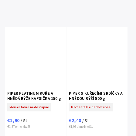
PIPER PLATINUM KUŘE A
PIPER S KUŘECÍMI SRDÍČKY A
HNĚDÁ RÝŽE KAPSIČKA 150 g
HNĚDOU RÝŽÍ 500 g
Momentálně nedostupné
Momentálně nedostupné
€1,90
€2,40
/ St
/ St
€1,57 ohne MwSt.
€1,98 ohne MwSt.