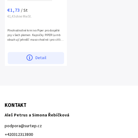
€1,73
/ St
€1,43 ohne MwSt.
Plnohodnotné krmivo Piper pro dospělé
psy všech plemen. Kapsičky PIPER Lamb
obsahují jehněčí maso vhodné i pro citlivé
psy,...
Detail
KONTAKT
Aleš Petrus a Simona Řebíčková
podpora
@
surtep.cz
+420312313800