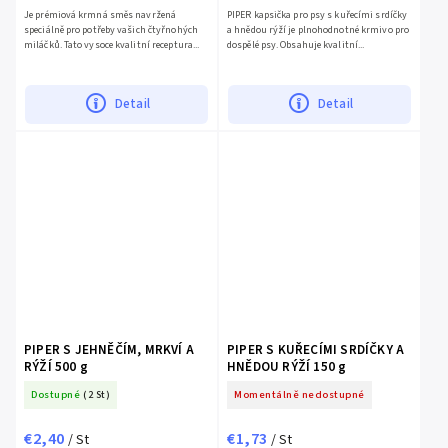
Je prémiová krmná směs navržená
PIPER kapsička pro psy s kuřecími srdíčky
speciálně pro potřeby vašich čtyřnohých
a hnědou rýží je plnohodnotné krmivo pro
miláčků. Tato vysoce kvalitní receptura...
dospělé psy. Obsahuje kvalitní...
Detail
Detail
PIPER S JEHNĚČÍM, MRKVÍ A
PIPER S KUŘECÍMI SRDÍČKY A
RÝŽÍ 500 g
HNĚDOU RÝŽÍ 150 g
Dostupné
(2 St)
Momentálně nedostupné
€2,40
€1,73
/ St
/ St