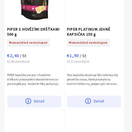
PIPER S HOVĚZÍMI DRŠŤKAMI
PIPER PLATINUM JEHNĚ
500 g
KAPSIČKA 150 g
Momentálně nedostupné
Momentálně nedostupné
€2,40
€1,90
/ St
/ St
€1,98 ohne MwSt.
€1,57 ohne MwSt.
PIPER kapsička pro psy s hovězími
Tato kapsička obsahuje šťavnaté kousky
dršťkami je kompletní bezobilné krmivo
jehněčího masa, které je bohaté na
pro dospělé psy. Hovězí dršťky poskytují...
kvalitní bílkoviny, podporující zdravou...
Detail
Detail