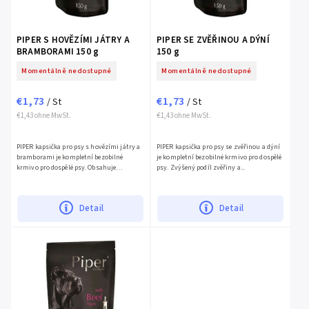
PIPER S HOVĚZÍMI JÁTRY A
PIPER SE ZVĚŘINOU A DÝNÍ
BRAMBORAMI 150 g
150 g
Momentálně nedostupné
Momentálně nedostupné
€1,73
€1,73
/ St
/ St
€1,43 ohne MwSt.
€1,43 ohne MwSt.
PIPER kapsička pro psy s hovězími játry a
PIPER kapsička pro psy se zvěřinou a dýní
bramborami je kompletní bezobilné
je kompletní bezobilné krmivo pro dospělé
krmivo pro dospělé psy. Obsahuje
psy. Zvýšený podíl zvěřiny a...
vitamíny, zinek,...
Detail
Detail