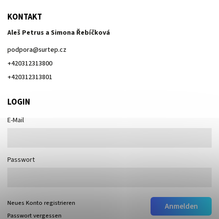
KONTAKT
Aleš Petrus a Simona Řebíčková
podpora
@
surtep.cz
+420312313800
+420312313801
LOGIN
E-Mail
Passwort
Neues Konto registrieren
Anmelden
Passwort vergessen