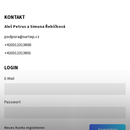
KONTAKT
Aleš Petrus a Simona Řebíčková
podpora
@
surtep.cz
+420312313800
+420312313801
LOGIN
E-Mail
Passwort
Neues Konto registrieren
Anmelden