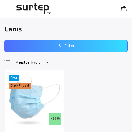
Canis
Meistverkauft
Günstigste
Akce
Teuerste
Black Friday!
Alphabetisch
–20 %