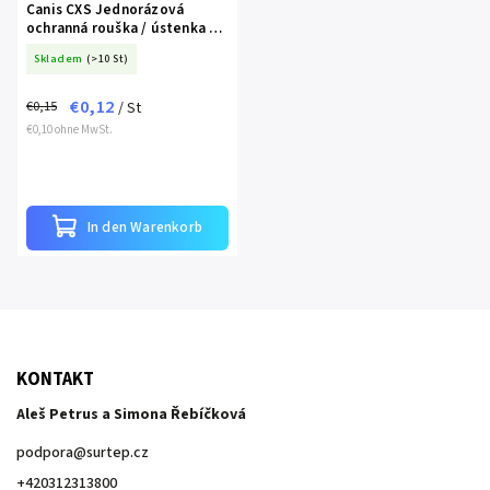
Canis CXS Jednorázová
ochranná rouška / ústenka 3
vrstvá 1 ks
Skladem
(>10 St)
€0,12
€0,15
/ St
€0,10 ohne MwSt.
In den Warenkorb
KONTAKT
Aleš Petrus a Simona Řebíčková
podpora
@
surtep.cz
+420312313800