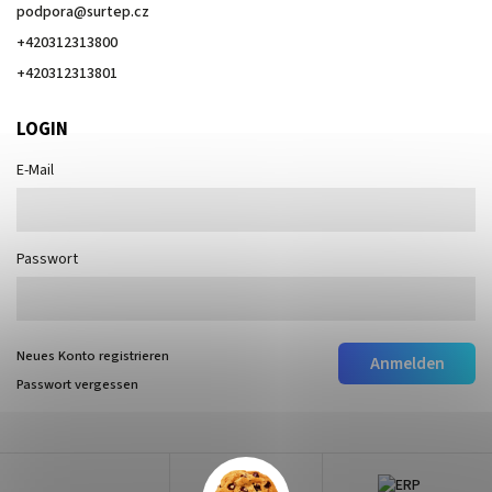
podpora
@
surtep.cz
+420312313800
+420312313801
LOGIN
E-Mail
Passwort
Neues Konto registrieren
Anmelden
Passwort vergessen