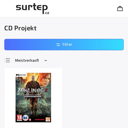
CD Projekt
Meistverkauft
Günstigste
Teuerste
Alphabetisch