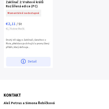
Zaklínač 2: Vrahové králů
Rozšířená edice (PC)
Momentálně nedostupné
€2,11
/ St
€1,74 ohne MwSt.
Druhý díl ságy o Zaklínači, Geraltovi z
Rivie, představuje strhující a promyšlený
příběh, který definuje...
Detail
KONTAKT
Aleš Petrus a Simona Řebíčková