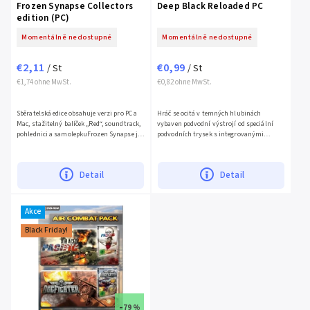
Frozen Synapse Collectors
Deep Black Reloaded PC
edition (PC)
Momentálně nedostupné
Momentálně nedostupné
€2,11
€0,99
/ St
/ St
€1,74 ohne MwSt.
€0,82 ohne MwSt.
Sběratelská edice obsahuje verzi pro PC a
Hráč se ocitá v temných hlubinách
Mac, stažitelný balíček „Red“, soundtrack,
vybaven podvodní výstrojí od speciální
pohlednici a samolepkuFrozen Synapse je
podvodních trysek s integrovanými
strhující strategická hra na PC, Mac a
harpunami až po miniponorky a další
Linux....
supermoderní zařízení určené k...
Detail
Detail
Akce
Black Friday!
–79 %