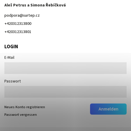
Aleš Petrus a Simona Řebíčková
podpora
@
surtep.cz
+420312313800
+420312313801
LOGIN
E-Mail
Passwort
Neues Konto registrieren
Anmelden
Passwort vergessen