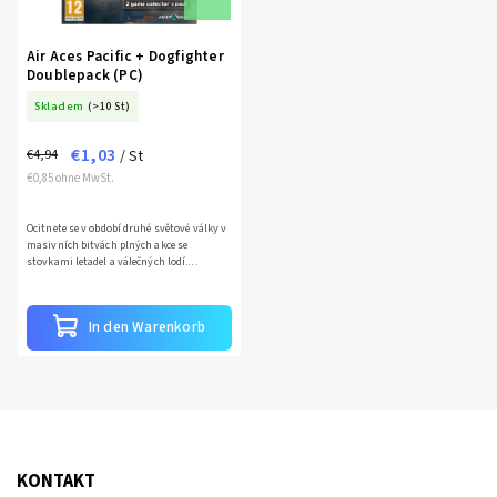
Air Aces Pacific + Dogfighter
Doublepack (PC)
Skladem
(>10 St)
€1,03
€4,94
/ St
€0,85 ohne MwSt.
Ocitnete se v období druhé světové války v
masivních bitvách plných akce se
stovkami letadel a válečných lodí.
Neuvěřitelné a realistické ztvárnění hry
vám zaručí vzrušující...
In den Warenkorb
KONTAKT