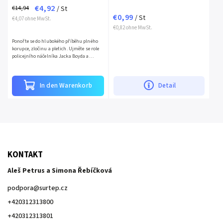
€4,92
€14,94
/ St
€0,99
/ St
€4,07 ohne MwSt.
€0,82 ohne MwSt.
Ponořte se do hlubokého příběhu plného
korupce, zločinu a pletich. Ujměte se role
policejního náčelníka Jacka Boyda a
postavte se odpudivému podsvětí města
Freeburg, které se...
In den Warenkorb
Detail
KONTAKT
Aleš Petrus a Simona Řebíčková
podpora
@
surtep.cz
+420312313800
+420312313801