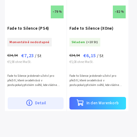
–79 %
–82 %
Fade to Silence (PS4)
Fade to Silence (XOne)
Momentálně nedostupné
Skladem
(>10 St)
€7,23
€6,15
€34,94
€34,94
/ St
/ St
€5,98 ohne MwSt.
€5,08 ohne MwSt.
Fade to Silence je dobrodružství pro
Fade to Silence je dobrodružství pro
přežití, které se odehrává v
přežití, které se odehrává v
postapokalyptickém světě, kde vládne
postapokalyptickém světě, kde vládne
věčná zima. Sníh a led zformovaly
věčná zima. Sníh a led zformovaly
nemilosrdnou pustou krajinu, v níž se...
nemilosrdnou pustou krajinu, v níž se...
Detail
In den Warenkorb