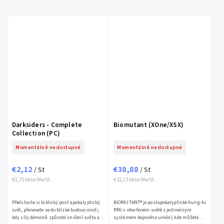
Darksiders - Complete
Biomutant (XOne/XSX)
Collection (PC)
Momentálně nedostupné
Momentálně nedostupné
€2,12
€38,88
/ St
/ St
€1,75 ohne MwSt.
€32,13 ohne MwSt.
Představte si biblický post apokalyptický
BIOMUTANT® je postapokalyptické Kung-fu
svět, přenesete se do blízké budoucnosti,
RPG v otevřeném světě s jedinečným
kdy síly démonů způsobí zničení světa a
systémem bojového umění, kde můžete