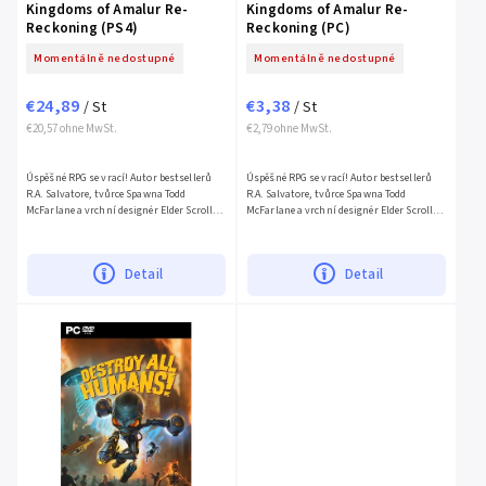
Kingdoms of Amalur Re-
Kingdoms of Amalur Re-
Reckoning (PS4)
Reckoning (PC)
Momentálně nedostupné
Momentálně nedostupné
€24,89
€3,38
/ St
/ St
€20,57 ohne MwSt.
€2,79 ohne MwSt.
Úspěšné RPG se vrací! Autor bestsellerů
Úspěšné RPG se vrací! Autor bestsellerů
R.A. Salvatore, tvůrce Spawna Todd
R.A. Salvatore, tvůrce Spawna Todd
McFarlane a vrchní designér Elder Scrolls
McFarlane a vrchní designér Elder Scrolls
IV: Oblivion Ken Rolston vám přinášejí
IV: Oblivion Ken Rolston vám přinášejí
Kingdoms of Amalur:...
Kingdoms of Amalur:...
Detail
Detail