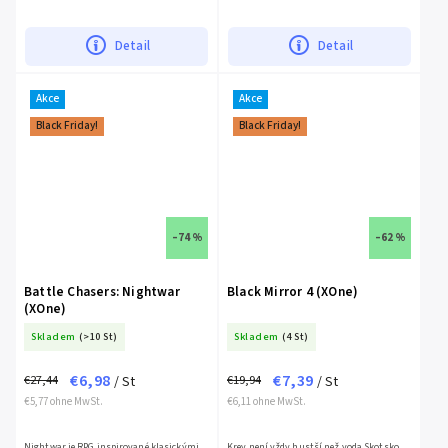
vy vstupujete do tohoto světa jako Válka,
kombinovat kontaktní boj, střelbu a
první z...
mutantské schopnosti.
Detail
Detail
Akce
Akce
Black Friday!
Black Friday!
–74 %
–62 %
Battle Chasers: Nightwar
Black Mirror 4 (XOne)
(XOne)
Skladem
(>10 St)
Skladem
(4 St)
€6,98
€7,39
€27,44
€19,94
/ St
/ St
€5,77 ohne MwSt.
€6,11 ohne MwSt.
Nightwar je RPG inspirované klasickými
Krev není vždy hustší než voda.Skotsko,