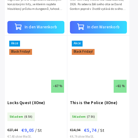
konzolovými hity, ve kterém najdete
1926. Po sebevraždě svého otce se David
hloubkový průzkum dungeonů, tahové
Gordon poprvé v životě vydává do svého
souboje prezentované v klasickém
starobylého domova. Jeho život však brzy
formátu JRPG a bohatý příběh...
začnou ohrožovat...
In den Warenkorb
In den Warenkorb
Akce
Akce
Black Friday!
Black Friday!
–67 %
–61 %
Locks Quest (XOne)
This is the Police (XOne)
Skladem
(6 St)
Skladem
(7 St)
€9,05
€5,74
€27,44
€14,94
/ St
/ St
€7,48 ohne MwSt.
€4,74 ohne MwSt.