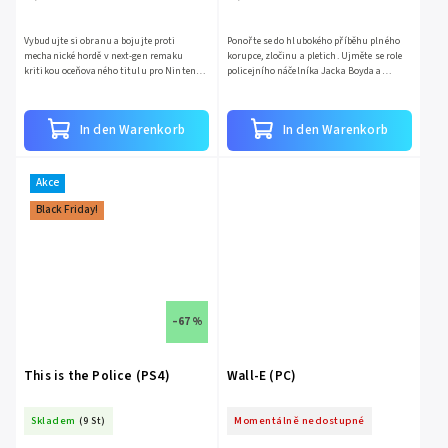
Vybudujte si obranu a bojujte proti
Ponořte se do hlubokého příběhu plného
mechanické hordě v next-gen remaku
korupce, zločinu a pletich. Ujměte se role
kritikou oceňovaného titulu pro Nintendo
policejního náčelníka Jacka Boyda a
DS z roku 2008 – Lock’s Quest! Užijte si
postavte se odpudivému podsvětí města
hru podle původního...
Freeburg, které se...
In den Warenkorb
In den Warenkorb
Akce
Black Friday!
–67 %
This is the Police (PS4)
Wall-E (PC)
Skladem
(9 St)
Momentálně nedostupné