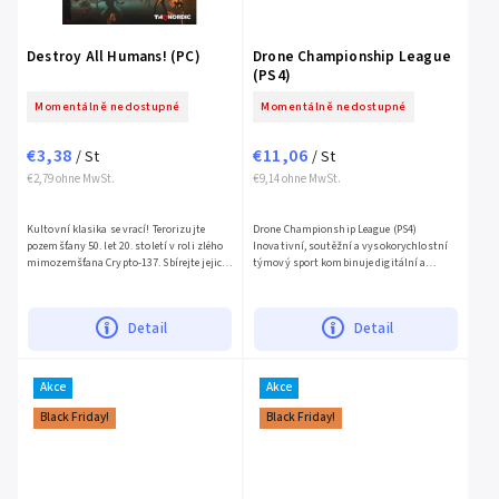
Destroy All Humans! (PC)
Drone Championship League
(PS4)
Momentálně nedostupné
Momentálně nedostupné
€3,38
€11,06
/ St
/ St
€2,79 ohne MwSt.
€9,14 ohne MwSt.
Kultovní klasika se vrací! Terorizujte
Drone Championship League (PS4)
pozemšťany 50. let 20. století v roli zlého
Inovativní, soutěžní a vysokorychlostní
mimozemšťana Crypto-137. Sbírejte jejich
týmový sport kombinuje digitální a
DNA a svrhněte americkou vládu ve
sportovní svět osobitým způsobem. Hra
věrném remaku...
oslovuje mladé publikum (mladé...
Detail
Detail
Akce
Akce
Black Friday!
Black Friday!