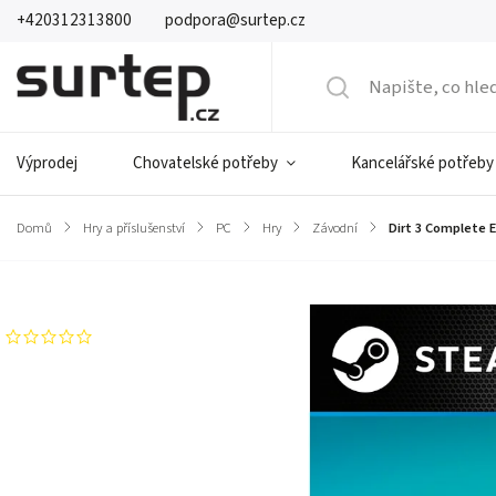
+420312313800
podpora@surtep.cz
Výprodej
Chovatelské potřeby
Kancelářské potřeby
Domů
/
Hry a příslušenství
/
PC
/
Hry
/
Závodní
/
Dirt 3 Complete 
Značka:
Codemasters
Neohodnoceno