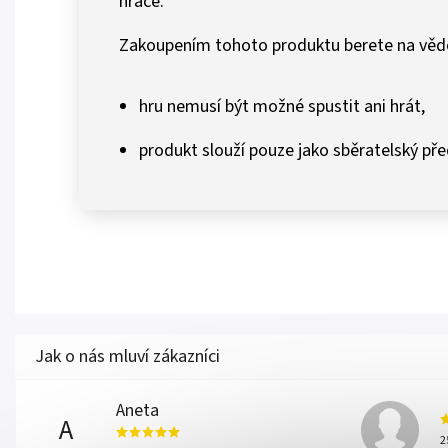
hráče.
Zakoupením tohoto produktu berete na vědo
hru nemusí být možné spustit ani hrát,
produkt slouží pouze jako sběratelský př
Aneta
A
2