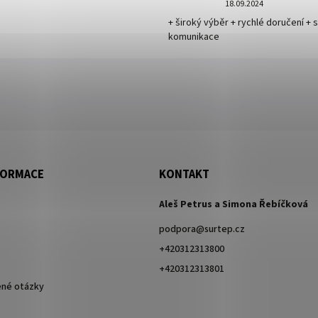
18.09.2024
+ široký výběr + rychlé doručení + 
komunikace
FORMACE
KONTAKT
Aleš Petrus a Simona Řebíčková
podpora
@
surtep.cz
+420312313800
+420312313801
ené otázky