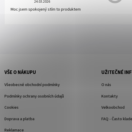
24.03.2026
Moc jsem spokojený stím to produktem
VŠE O NÁKUPU
UŽITEČNÉ IN
Všeobecné obchodní podmínky
O nás
Podmínky ochrany osobních údajů
Kontakty
Cookies
Velkoobchod
Doprava a platba
FAQ - Často klad
Reklamace