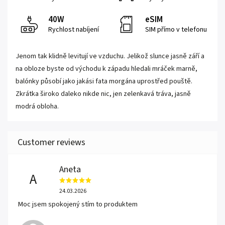
40W
eSIM
Rychlost nabíjení
SIM přímo v telefonu
Jenom tak klidně levitují ve vzduchu. Jelikož slunce jasně září a
na obloze byste od východu k západu hledali mráček marně,
balónky působí jako jakási fata morgána uprostřed pouště.
Zkrátka široko daleko nikde nic, jen zelenkavá tráva, jasně
modrá obloha.
Aneta
A
24.03.2026
Moc jsem spokojený stím to produktem