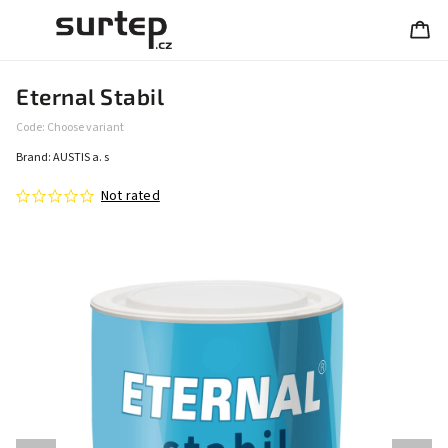
Eternal Stabil
Code:
Choose variant
Brand:
AUSTIS a. s
Not rated