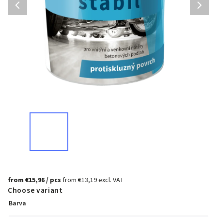
from
€15,96
/ pcs
from
€13,19
excl. VAT
Choose variant
Barva