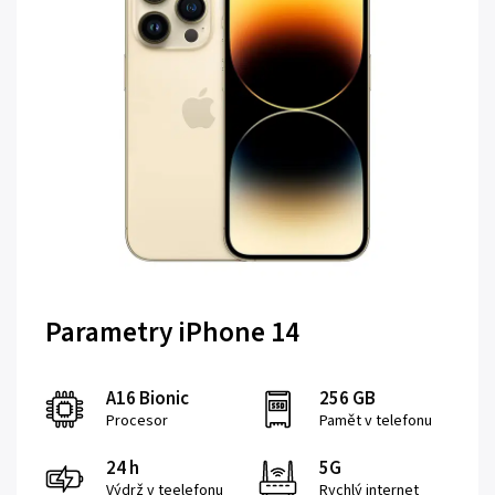
Parametry iPhone 14
A16 Bionic
256 GB
Procesor
Pamět v telefonu
24 h
5G
Výdrž v teelefonu
Rychlý internet