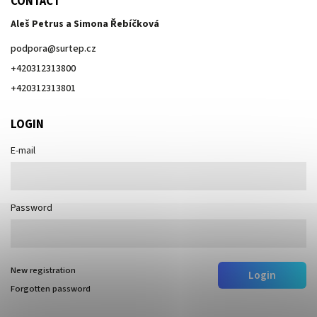
CONTACT
Aleš Petrus a Simona Řebíčková
podpora
@
surtep.cz
+420312313800
+420312313801
LOGIN
E-mail
Password
New registration
Login
Forgotten password