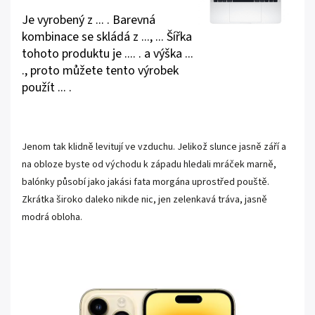
Je vyrobený z ... . Barevná
kombinace se skládá z ..., ... Šířka
tohoto produktu je .... . a výška ...
., proto můžete tento výrobek
použít ... .
Jenom tak klidně levitují ve vzduchu. Jelikož slunce jasně září a
na obloze byste od východu k západu hledali mráček marně,
balónky působí jako jakási fata morgána uprostřed pouště.
Zkrátka široko daleko nikde nic, jen zelenkavá tráva, jasně
modrá obloha.