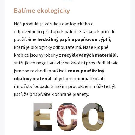
Balíme ekologicky
Náš produkt je zárukou ekologického a
odpovědného přístupu k balení. S láskou k přírodě
používáme
hedvábný papír a papírovou výplň
,
která je biologicky odbouratelná. Naše klopné
krabice jsou vyrobeny z
recyklovaných materiálů
,
snižujících negativní vliv na životní prostředí. Navíc
jsme se rozhodli používat
znovupoužitelný
obalový materiál
, abychom minimalizovali
množství odpadu. S naším produktem můžete být
jistí, že přispíváte k ochraně planety.