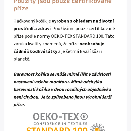
Použity jsou pouze certifikované
příze
Háčkovaný košík je
vyroben s ohledem na životní
prostředí a zdraví
. Používáme pouze certifikované
příze podle normy OEKO-TEX STANDARD 100. Tato
záruka kvality znamená, že příze
neobsahuje
žádné škodlivé látky
a je šetrná k vaší kůži i
planetě.
Barevnost košíku se může mírně lišit v závislosti
nastavení vašeho monitoru. Mírná odchylka
barevnosti košíku v dvou rozdílných objednávka
není chybou. Je to způsobeno jinou výrobní šarží
příze.