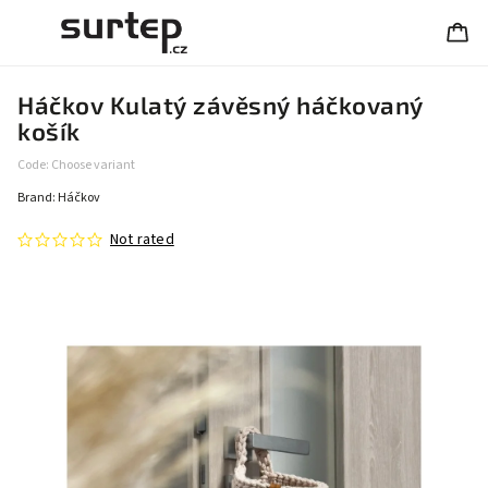
Háčkov Kulatý závěsný háčkovaný
košík
Code:
Choose variant
Brand:
Háčkov
Not rated