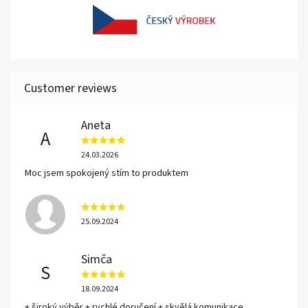
Aneta
A
24.03.2026
Moc jsem spokojený stím to produktem
25.09.2024
Simča
S
18.09.2024
+ široký výběr + rychlé doručení + skvělá komunikace