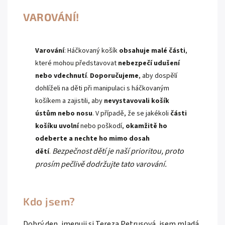
VAROVÁNÍ!
Varování
: Háčkovaný košík
obsahuje malé části
,
které mohou představovat
nebezpečí udušení
nebo vdechnutí
.
Doporučujeme
, aby dospělí
dohlíželi na děti při manipulaci s háčkovaným
košíkem a zajistili, aby
nevystavovali košík
ústům nebo nosu
. V případě, že se jakékoli
části
košíku uvolní
nebo poškodí,
okamžitě ho
odeberte a nechte ho mimo dosah
Bezpečnost dětí je naší prioritou, proto
dětí
.
prosím pečlivě dodržujte tato varování.
Kdo jsem?
Dobrý den, jmenuji si Tereza Petrusová, jsem mladá