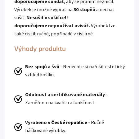
doporučujeme sundat
, aby se praním nezničil.
Výrobek je možné vyprat na
30 stupňů
a nechat
sušit.
Nesušit v sušičce!!
doporučujeme
nepoužívat aviváž.
Výrobek lze
také čistit ručně, popřípadě v čistírně.
Výhody produktu
Bez spojů a švů
- Nenechte si nařušit estetický
vzhled košíku.
Odolnost a certifikované materiály
-
Zaměřeno na kvalitu a funkčnost.
Vyrobeno v
České republice
- Ručně
háčkované výrobky.