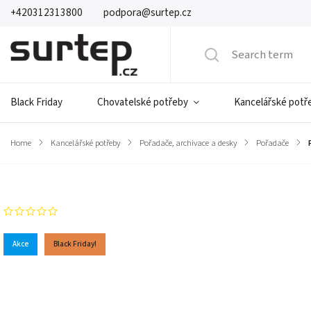
+420312313800
podpora@surtep.cz
Black Friday
Chovatelské potřeby
Kancelářské potř
Home
/
Kancelářské potřeby
/
Pořadače, archivace a desky
/
Pořadače
/
Brand:
Comix
Not rated
Akce
Black Friday!