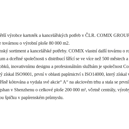
větší výrobce kartoték a kancelářských potřeb v ČLR. COMIX GROUP,
je továrnou o výrobní ploše 80 000 m2.
renský sortiment a kancelářské potřeby. COMIX vlastní další továrnu o
m a dceřiné společnosti s distribucí šířící se ve více než 500 městec
 výrobků, inovativnímu designu a profesionálním službám je společnos
rý získal ISO9001, první v oblasti papírnictví s ISO14000, který získa
ně kótována a vydala své akcie“ A“ na akciovém trhu a stala se první
an v Shenzhenu o celkové ploše 200 000 m², včetně centrály, výroby,
ou špičku v papírenském průmyslu.