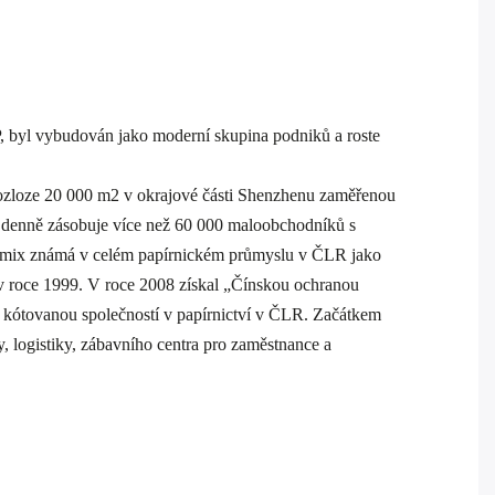
 byl vybudován jako moderní skupina podniků a roste
 rozloze 20 000 m2 v okrajové části Shenzhenu zaměřenou
h a denně zásobuje více než 60 000 maloobchodníků s
t Comix známá v celém papírnickém průmyslu v ČLR jako
l v roce 1999. V roce 2008 získal „Čínskou ochranou
 kótovanou společností v papírnictví v ČLR. Začátkem
 logistiky, zábavního centra pro zaměstnance a