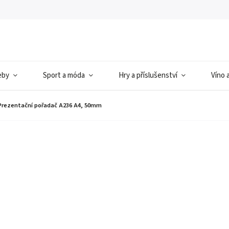
eby
Sport a móda
Hry a příslušenství
Víno 
Prezentační pořadač A236 A4, 50mm