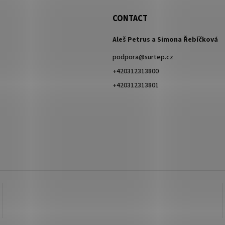
CONTACT
Aleš Petrus a Simona Řebíčková
podpora
@
surtep.cz
+420312313800
+420312313801