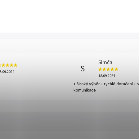
Simča
S
5.09.2024
18.09.2024
+ široký výběr + rychlé doručení + 
komunikace