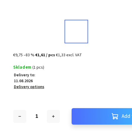
€9,75
–83 %
€1,61
/ pcs
€1,33 excl. VAT
Skladem
(1 pcs)
Delivery to:
11.08.2026
Delivery options
Add 