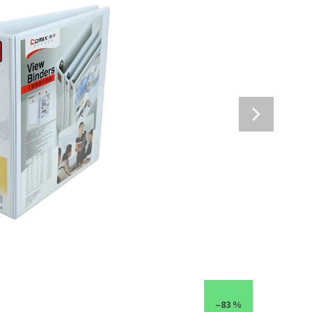
–83 %