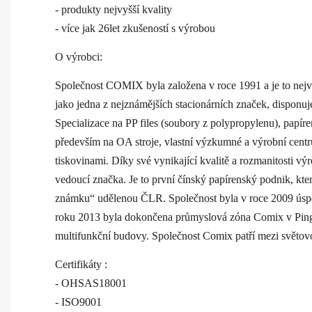
- produkty nejvyšší kvality
- více jak 26let zkušeností s výrobou
O výrobci:
Společnost COMIX byla založena v roce 1991 a je to nej
jako jedna z nejznámějších stacionárních značek, disponu
Specializace na PP files (soubory z polypropylenu), papí
především na OA stroje, vlastní výzkumné a výrobní centru
tiskovinami. Díky své vynikající kvalitě a rozmanitosti
vedoucí značka. Je to první čínský papírenský podnik, kte
známku“ udělenou ČLR. Společnost byla v roce 2009 úspěš
roku 2013 byla dokončena průmyslová zóna Comix v Pingsh
multifunkční budovy. Společnost Comix patří mezi světov
Certifikáty :
- OHSAS18001
- ISO9001